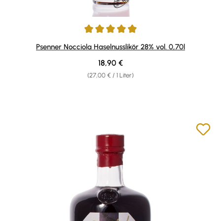
Durchschnittliche Bewertung von 4.88 von 5 Sternen
Psenner Nocciola Haselnusslikör 28% vol. 0,70l
Regulärer Preis:
18,90 €
(27,00 € / 1 Liter)