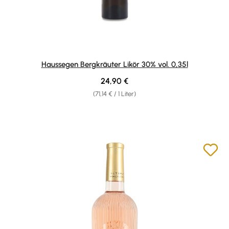
Haussegen Bergkräuter Likör 30% vol. 0,35l
Regulärer Preis:
24,90 €
(71,14 € / 1 Liter)