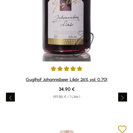
Durchschnittliche Bewertung von 5 von 5 Sternen
Guglhof Johannisbeer Likör 26% vol. 0,70l
Regulärer Preis:
34,90 €
(49,86 € / 1 Liter)