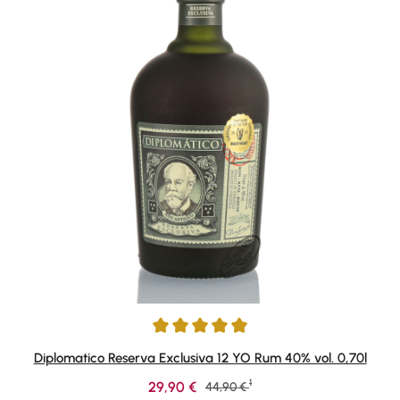
Durchschnittliche Bewertung von 4.9 von 5 Sternen
Diplomatico Reserva Exclusiva 12 YO Rum 40% vol. 0,70l
1
Verkaufspreis:
29,90 €
Regulärer Preis:
44,90 €