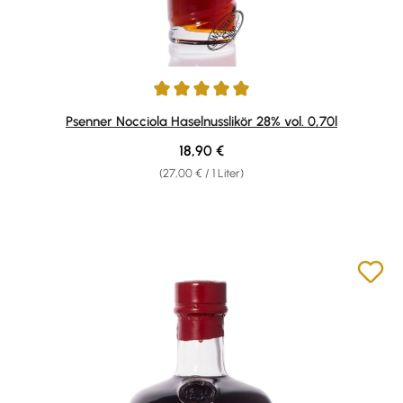
Durchschnittliche Bewertung von 4.88 von 5 Sternen
Psenner Nocciola Haselnusslikör 28% vol. 0,70l
Regulärer Preis:
18,90 €
(27,00 € / 1 Liter)