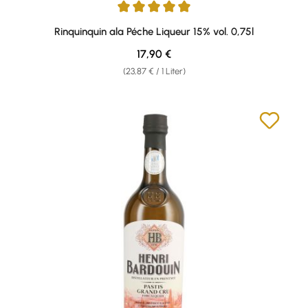
Durchschnittliche Bewertung von 5 von 5 Sternen
Rinquinquin ala Péche Liqueur 15% vol. 0,75l
Regulärer Preis:
17,90 €
(23,87 € / 1 Liter)