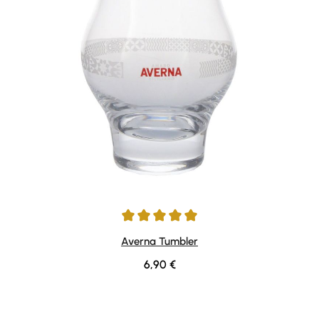
Durchschnittliche Bewertung von 5 von 5 Sternen
Averna Tumbler
Regulärer Preis:
6,90 €