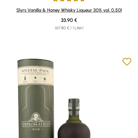
Durchschnittliche Bewertung von 4.69 von 5 Sternen
Slyrs Vanilla & Honey Whisky Liqueur 30% vol. 0,50l
Regulärer Preis:
33,90 €
(67,80 € / 1 Liter)