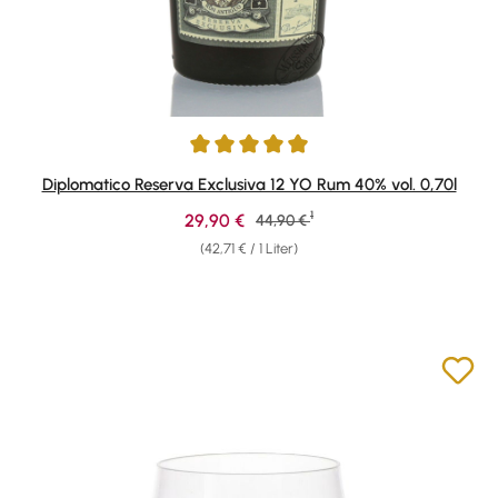
Durchschnittliche Bewertung von 4.9 von 5 Sternen
Diplomatico Reserva Exclusiva 12 YO Rum 40% vol. 0,70l
1
Verkaufspreis:
29,90 €
Regulärer Preis:
44,90 €
(42,71 € / 1 Liter)