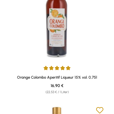
Durchschnittliche Bewertung von 4.89 von 5 Sternen
Orange Colombo Aperitif Liqueur 15% vol. 0,75l
Regulärer Preis:
16,90 €
(22,53 € / 1 Liter)