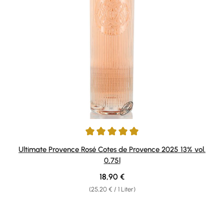
Durchschnittliche Bewertung von 5 von 5 Sternen
Ultimate Provence Rosé Cotes de Provence 2025 13% vol.
0,75l
Regulärer Preis:
18,90 €
(25,20 € / 1 Liter)