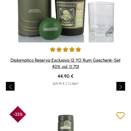
Durchschnittliche Bewertung von 4.94 von 5 Sternen
Diplomatico Reserva Exclusiva 12 YO Rum Geschenk-Set
40% vol. 0,70l
Regulärer Preis:
44,90 €
(64,14 € / 1 Liter)
-33%