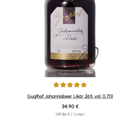
Durchschnittliche Bewertung von 5 von 5 Sternen
Guglhof Johannisbeer Likör 26% vol. 0,70l
Regulärer Preis:
34,90 €
(49,86 € / 1 Liter)