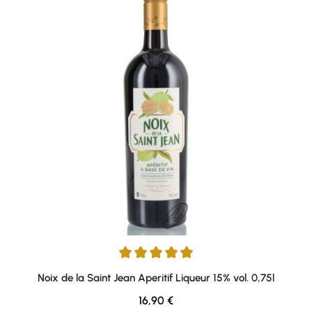
Durchschnittliche Bewertung von 5 von 5 Sternen
Noix de la Saint Jean Aperitif Liqueur 15% vol. 0,75l
Regulärer Preis:
16,90 €