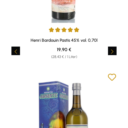
Durchschnittliche Bewertung von 4.98 von 5 Sternen
Henri Bardouin Pastis 45% vol. 0,70l
Regulärer Preis:
19,90 €
(28,43 € / 1 Liter)