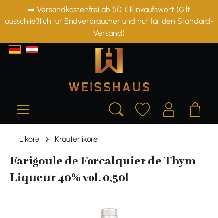
➡️ Versandkostenfrei ab 50 € Einkaufswert (Gilt
alt springen
ausschließlich für Endverbraucher und nur für den Standard-
Versand)
Liköre
Kräuterliköre
Farigoule de Forcalquier de Thym
Liqueur 40% vol. 0,50l
Bildergalerie überspringen