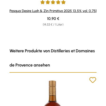
Durchschnittliche Bewertung von 4.91 von 5 Sternen
Pasqua Desire Lush & Zin Primitivo 2025 13,5% vol. 0,75l
Regulärer Preis:
10,90 €
(14,53 € / 1 Liter)
Produktgalerie überspringen
Weitere Produkte von Distilleries et Domaines
de Provence ansehen