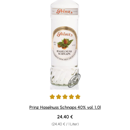
Durchschnittliche Bewertung von 4.89 von 5 Sternen
Prinz Haselnuss Schnaps 40% vol. 1,0l
Regulärer Preis:
24,40 €
(24,40 € / 1 Liter)