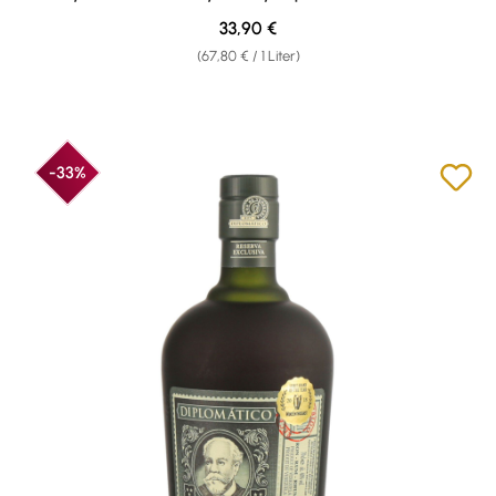
Regulärer Preis:
33,90 €
(67,80 € / 1 Liter)
-33%