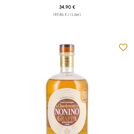
Regulärer Preis:
34,90 €
(49,86 € / 1 Liter)