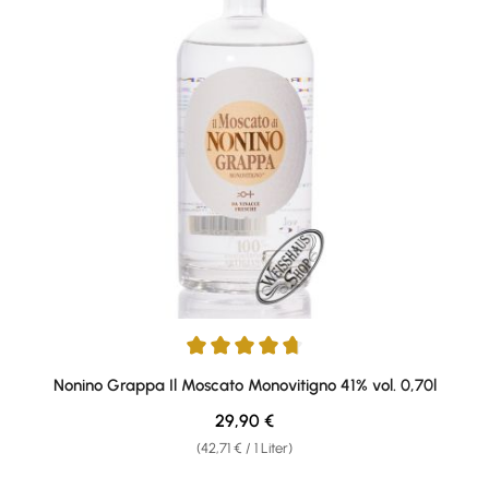
Durchschnittliche Bewertung von 4.85 von 5 Sternen
Nonino Grappa Il Moscato Monovitigno 41% vol. 0,70l
Regulärer Preis:
29,90 €
(42,71 € / 1 Liter)