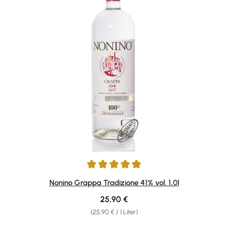
Durchschnittliche Bewertung von 4.91 von 5 Sternen
Nonino Grappa Tradizione 41% vol. 1,0l
Regulärer Preis:
25,90 €
(25,90 € / 1 Liter)