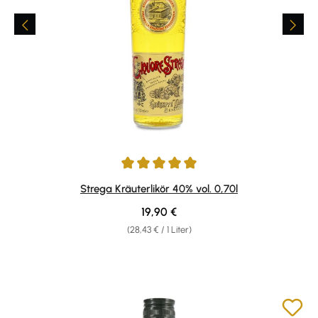
Durchschnittliche Bewertung von 5 von 5 Sternen
Strega Kräuterlikör 40% vol. 0,70l
Regulärer Preis:
19,90 €
(28,43 € / 1 Liter)