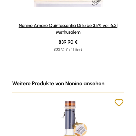
Nonino Amaro Quintessentia Di Erbe 35% vol. 6,3l
Methusalem
Regulärer Preis:
839,90 €
(133,32 € / 1 Liter)
Produktgalerie überspringen
Weitere Produkte von Nonino ansehen