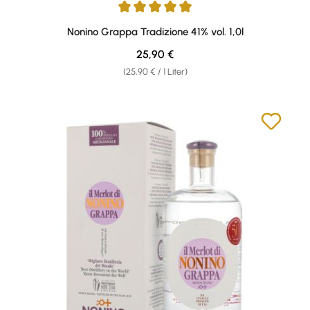
Durchschnittliche Bewertung von 4.91 von 5 Sternen
Nonino Grappa Tradizione 41% vol. 1,0l
Regulärer Preis:
25,90 €
(25,90 € / 1 Liter)