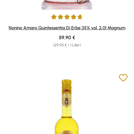
Durchschnittliche Bewertung von 4.75 von 5 Sternen
Nonino Amaro Quintessentia Di Erbe 35% vol. 2,0l Magnum
Regulärer Preis:
59,90 €
(29,95 € / 1 Liter)