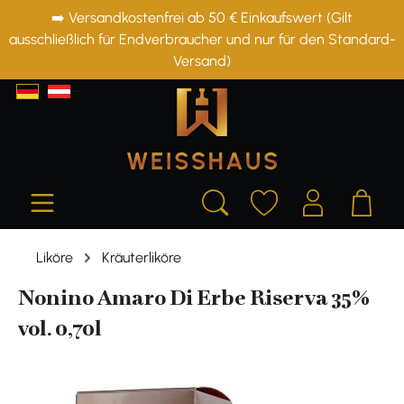
➡️ Versandkostenfrei ab 50 € Einkaufswert (Gilt
alt springen
ausschließlich für Endverbraucher und nur für den Standard-
Versand)
Liköre
Kräuterliköre
Nonino Amaro Di Erbe Riserva 35%
vol. 0,70l
Bildergalerie überspringen