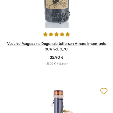
Durchschnittliche Bewertung von 5 von 5 Sternen
Vecchio Magazzino Doganale Jefferson Amaro Importante
30% vol. 0,70l
Regulärer Preis:
35,90 €
(51,29 € / 1 Liter)