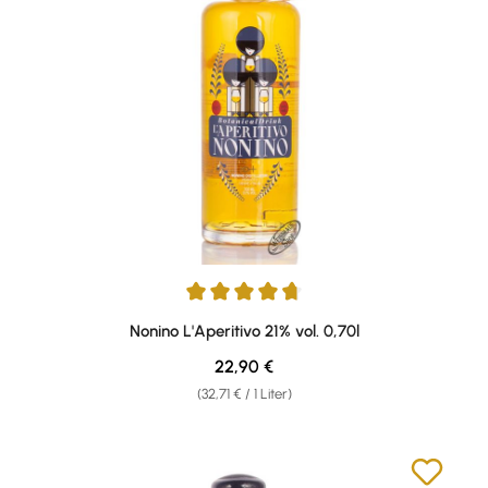
Durchschnittliche Bewertung von 4.79 von 5 Sternen
Nonino L'Aperitivo 21% vol. 0,70l
Regulärer Preis:
22,90 €
(32,71 € / 1 Liter)