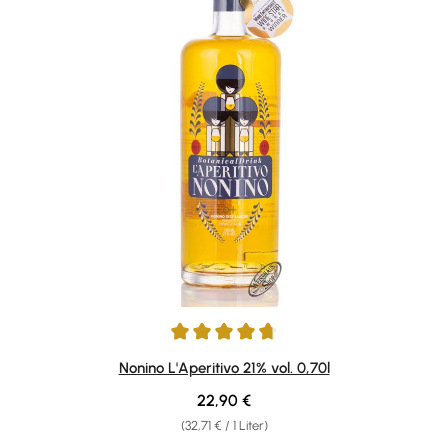
Durchschnittliche Bewertung von 4.79 von 5 Sternen
Nonino L'Aperitivo 21% vol. 0,70l
Regulärer Preis:
22,90 €
(32,71 € / 1 Liter)