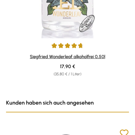
Durchschnittliche Bewertung von 4.65 von 5 Sternen
Siegfried Wonderleaf alkoholfrei 0,50l
Regulärer Preis:
17,90 €
(35,80 € / 1 Liter)
Produktgalerie überspringen
Kunden haben sich auch angesehen