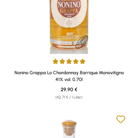
Durchschnittliche Bewertung von 4.88 von 5 Sternen
Nonino Grappa Lo Chardonnay Barrique Monovitigno
41% vol. 0,70l
Regulärer Preis:
29,90 €
(42,71 € / 1 Liter)