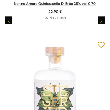
Durchschnittliche Bewertung von 4.94 von 5 Sternen
Nonino Amaro Quintessentia Di Erbe 35% vol. 0,70l
Regulärer Preis:
22,90 €
(32,71 € / 1 Liter)