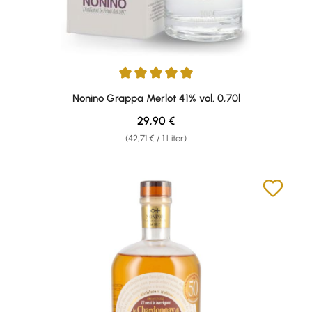
Durchschnittliche Bewertung von 4.92 von 5 Sternen
Nonino Grappa Merlot 41% vol. 0,70l
Regulärer Preis:
29,90 €
(42,71 € / 1 Liter)