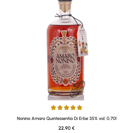
Durchschnittliche Bewertung von 4.94 von 5 Sternen
Nonino Amaro Quintessentia Di Erbe 35% vol. 0,70l
Regulärer Preis:
22,90 €