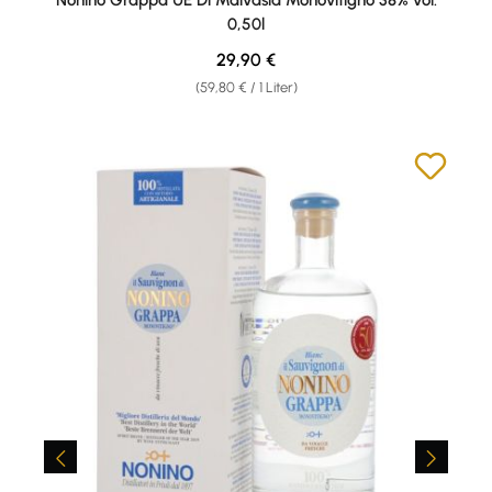
0,50l
Regulärer Preis:
29,90 €
(59,80 € / 1 Liter)