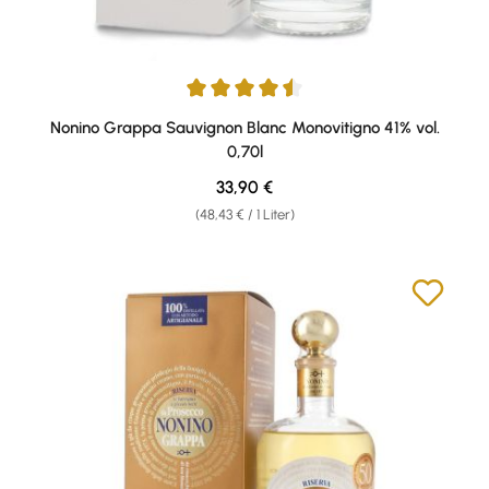
Durchschnittliche Bewertung von 4.6 von 5 Sternen
Nonino Grappa Sauvignon Blanc Monovitigno 41% vol.
0,70l
Regulärer Preis:
33,90 €
(48,43 € / 1 Liter)