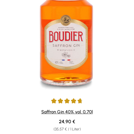
Durchschnittliche Bewertung von 4.69 von 5 Sternen
Saffron Gin 40% vol. 0,70l
Regulärer Preis:
24,90 €
(35,57 € / 1 Liter)