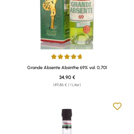
Durchschnittliche Bewertung von 4.8 von 5 Sternen
Grande Absente Absinthe 69% vol. 0,70l
Regulärer Preis:
34,90 €
(49,86 € / 1 Liter)