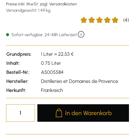
Preise inkl. MwSt. zzgl. Versandkosten
Versandgewicht: 1.49 kg
(4)
Durchschnittliche Bewert
Sofort verfügbar, 24-48h Lieferzeit
Grundpreis:
1 Liter = 22,53 €
Inhalt:
0.75 Liter
Bestell-Nr.:
A5005584
Hersteller:
Distilleries et Domaines de Provence
Herkunft:
Frankreich
Produkt Anzahl: Gib den gewünscht
In den Warenkorb