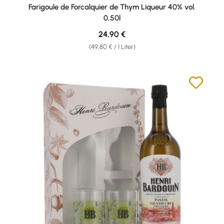
Durchschnittliche Bewertung von 4.87 von 5 Sternen
Farigoule de Forcalquier de Thym Liqueur 40% vol.
0,50l
Regulärer Preis:
24,90 €
(49,80 € / 1 Liter)