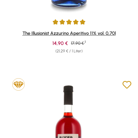
Durchschnittliche Bewertung von 5 von 5 Sternen
The Illusionist Azzurino Aperitivo 11% vol. 0,70l
1
Verkaufspreis:
14,90 €
Regulärer Preis:
17,90 €
(21,29 € / 1 Liter)