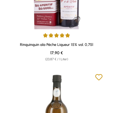
Durchschnittliche Bewertung von 5 von 5 Sternen
Rinquinquin ala Péche Liqueur 15% vol. 0,75l
Regulärer Preis:
17,90 €
(23,87 € / 1 Liter)