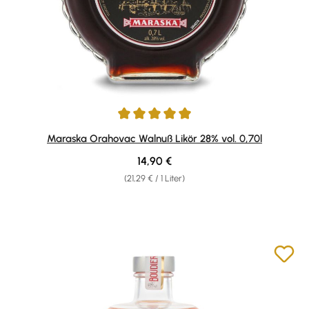
Durchschnittliche Bewertung von 5 von 5 Sternen
Maraska Orahovac Walnuß Likör 28% vol. 0,70l
Regulärer Preis:
14,90 €
(21,29 € / 1 Liter)