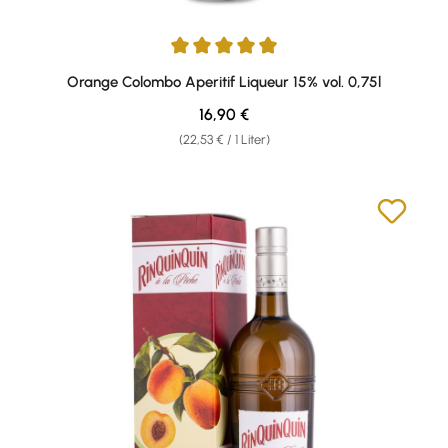
Durchschnittliche Bewertung von 4.89 von 5 Sternen
Orange Colombo Aperitif Liqueur 15% vol. 0,75l
Regulärer Preis:
16,90 €
(22,53 € / 1 Liter)