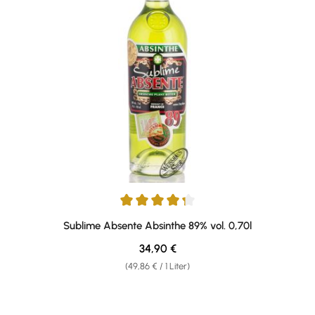
Durchschnittliche Bewertung von 4.25 von 5 Sternen
Sublime Absente Absinthe 89% vol. 0,70l
Regulärer Preis:
34,90 €
(49,86 € / 1 Liter)