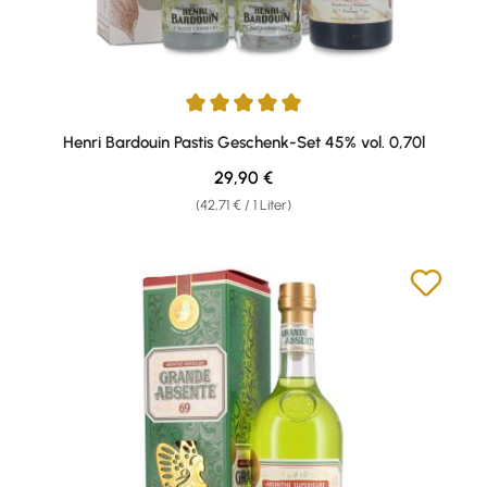
Durchschnittliche Bewertung von 5 von 5 Sternen
Henri Bardouin Pastis Geschenk-Set 45% vol. 0,70l
Regulärer Preis:
29,90 €
(42,71 € / 1 Liter)