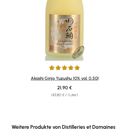
Durchschnittliche Bewertung von 5 von 5 Sternen
Akashi Ginjo Yuzushu 10% vol. 0,50l
Regulärer Preis:
21,90 €
(43,80 € / 1 Liter)
Produktgalerie überspringen
Weitere Produkte von Distilleries et Domaines