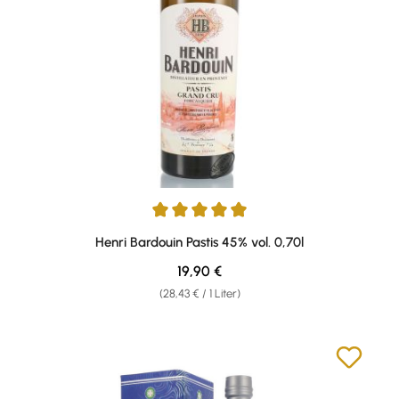
Durchschnittliche Bewertung von 4.98 von 5 Sternen
Henri Bardouin Pastis 45% vol. 0,70l
Regulärer Preis:
19,90 €
(28,43 € / 1 Liter)