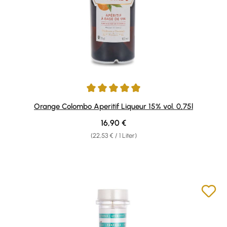
Durchschnittliche Bewertung von 4.89 von 5 Sternen
Orange Colombo Aperitif Liqueur 15% vol. 0,75l
Regulärer Preis:
16,90 €
(22,53 € / 1 Liter)