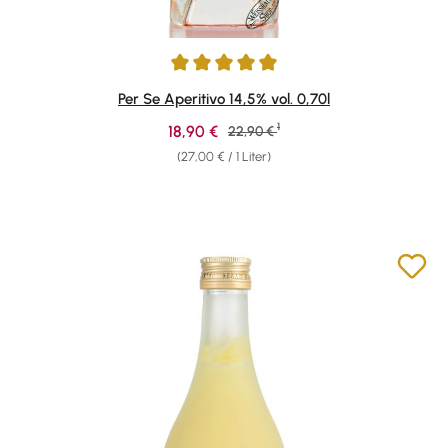
Durchschnittliche Bewertung von 5 von 5 Sternen
Per Se Aperitivo 14,5% vol. 0,70l
1
Verkaufspreis:
18,90 €
Regulärer Preis:
22,90 €
(27,00 € / 1 Liter)