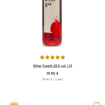
Durchschnittliche Bewertung von 5 von 5 Sternen
Bitter Fusetti 25% vol. 1,0l
Regulärer Preis:
19,90 €
(19,90 € / 1 Liter)