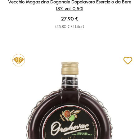
Vecchio Magazzino Doganale Dopolavoro Esercizio da Bere
18% vol. 0,50l
Regulärer Preis:
27,90 €
(55,80 € / 1 Liter)