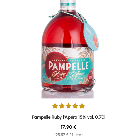
Durchschnittliche Bewertung von 4.98 von 5 Sternen
Pampelle Ruby l'Apéro 15% vol. 0,70l
Regulärer Preis:
17,90 €
(25,57 € / 1 Liter)