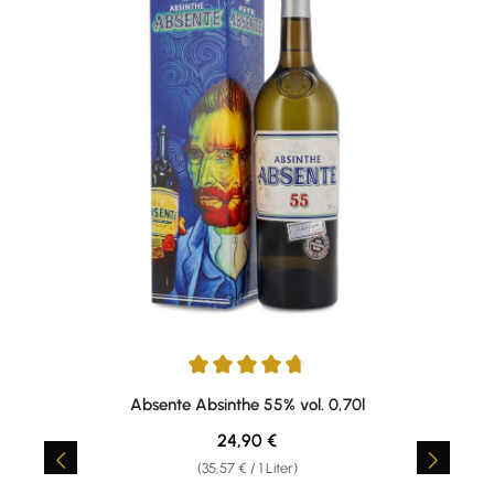
Durchschnittliche Bewertung von 4.81 von 5 Sternen
Absente Absinthe 55% vol. 0,70l
Regulärer Preis:
24,90 €
(35,57 € / 1 Liter)