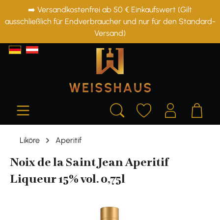
➡️ Versandkostenfrei ab 50 € Einkaufswert (Gilt
alt springen
ausschließlich für Endverbraucher und nur für den Standard-
Versand)
Liköre
Aperitif
Noix de la Saint Jean Aperitif
Liqueur 15% vol. 0,75l
Bildergalerie überspringen