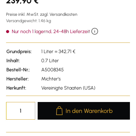
239,90 €
Preise inkl. MwSt. zzgl. Versandkosten
Versandgewicht: 1.46 kg
Nur noch 1 lagernd, 24-48h Lieferzeit
Grundpreis:
1 Liter = 342,71 €
Inhalt:
0.7 Liter
Bestell-Nr.:
A5008345
Hersteller:
Michter's
Herkunft:
Vereinigte Staaten (USA)
Produkt Anzahl: Gib den gewünscht
In den Warenkorb