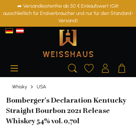
➡️ Versandkostenfrei ab 50 € Einkaufswert (Gilt
alt springen
ausschließlich für Endverbraucher und nur für den Standard-
Versand)
Whisky
USA
Bomberger's Declaration Kentucky
Straight Bourbon 2021 Release
Whiskey 54% vol. 0,70l