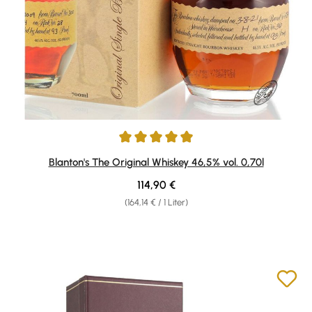
Durchschnittliche Bewertung von 4.9 von 5 Sternen
Blanton's The Original Whiskey 46,5% vol. 0,70l
Regulärer Preis:
114,90 €
(164,14 € / 1 Liter)