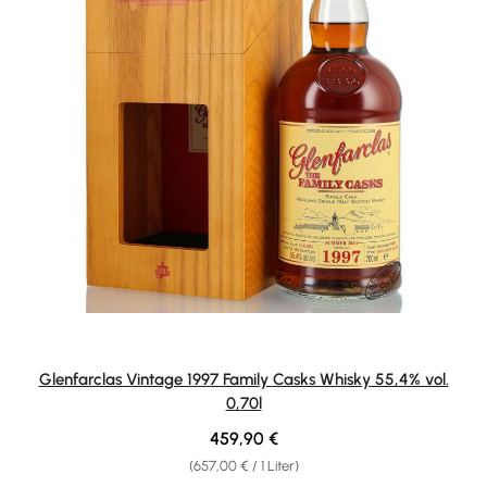
Glenfarclas Vintage 1997 Family Casks Whisky 55,4% vol.
0,70l
Regulärer Preis:
459,90 €
(657,00 € / 1 Liter)