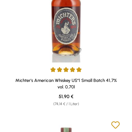
Durchschnittliche Bewertung von 4.94 von 5 Sternen
Michter's American Whiskey US*1 Small Batch 41,7%
vol. 0,70l
Regulärer Preis:
51,90 €
(74,14 € / 1 Liter)