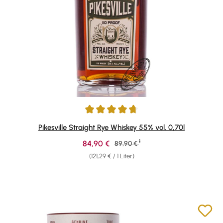
Durchschnittliche Bewertung von 4.8 von 5 Sternen
Pikesville Straight Rye Whiskey 55% vol. 0,70l
1
Verkaufspreis:
84,90 €
Regulärer Preis:
89,90 €
(121,29 € / 1 Liter)