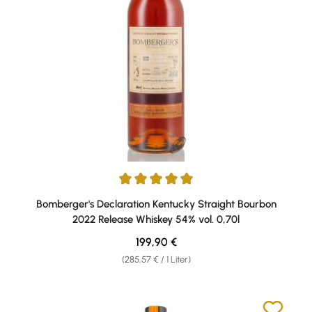
Durchschnittliche Bewertung von 5 von 5 Sternen
Bomberger's Declaration Kentucky Straight Bourbon
2022 Release Whiskey 54% vol. 0,70l
Regulärer Preis:
199,90 €
(285,57 € / 1 Liter)