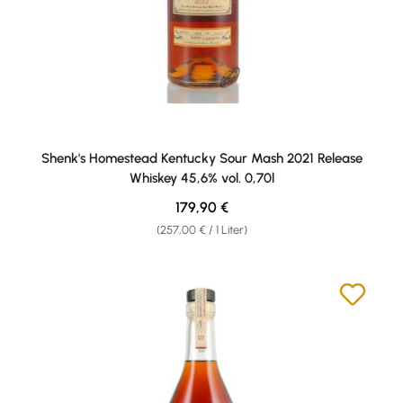
Shenk's Homestead Kentucky Sour Mash 2021 Release
Whiskey 45,6% vol. 0,70l
Regulärer Preis:
179,90 €
(257,00 € / 1 Liter)