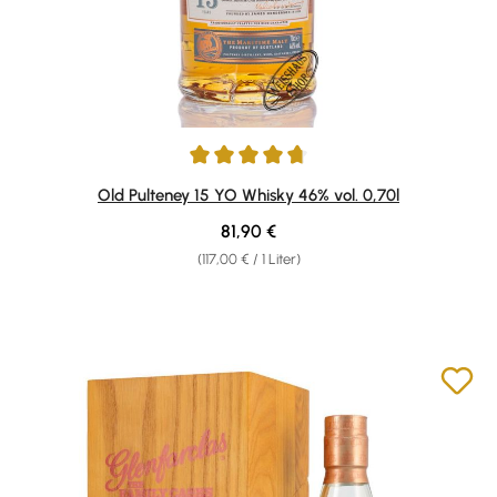
Durchschnittliche Bewertung von 4.8 von 5 Sternen
Old Pulteney 15 YO Whisky 46% vol. 0,70l
Regulärer Preis:
81,90 €
(117,00 € / 1 Liter)