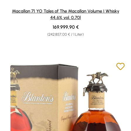
Macallan 71 YO Tales of The Macallan Volume I Whisky
44,6% vol. 0,70l
Regulärer Preis:
169.999,90 €
(242.857,00 € / 1 Liter)