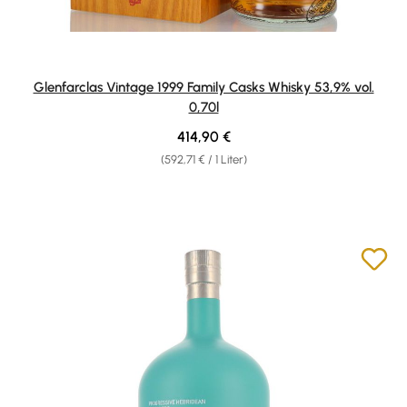
Glenfarclas Vintage 1999 Family Casks Whisky 53,9% vol.
0,70l
Regulärer Preis:
414,90 €
(592,71 € / 1 Liter)