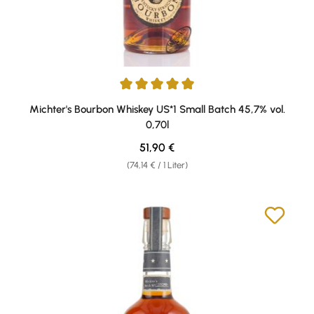
Durchschnittliche Bewertung von 4.93 von 5 Sternen
Michter's Bourbon Whiskey US*1 Small Batch 45,7% vol.
0,70l
Regulärer Preis:
51,90 €
(74,14 € / 1 Liter)