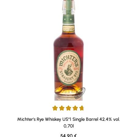
Durchschnittliche Bewertung von 4.73 von 5 Sternen
Michter's Rye Whiskey US*1 Single Barrel 42,4% vol.
0,70l
Regulärer Preis:
54,90 €