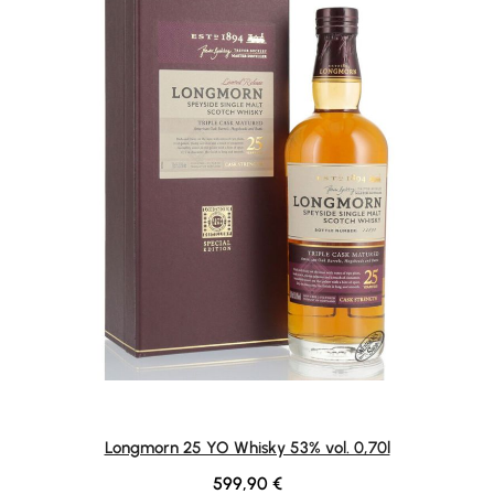
Longmorn 25 YO Whisky 53% vol. 0,70l
Regulärer Preis:
599,90 €