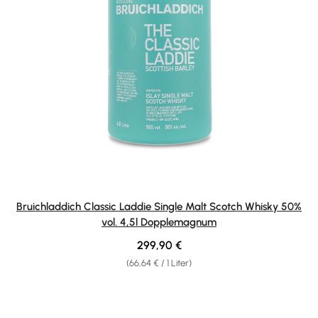
Bruichladdich Classic Laddie Single Malt Scotch Whisky 50%
vol. 4,5l Dopplemagnum
Regulärer Preis:
299,90 €
(66,64 € / 1 Liter)