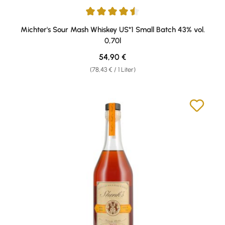
Durchschnittliche Bewertung von 4.57 von 5 Sternen
Michter's Sour Mash Whiskey US*1 Small Batch 43% vol.
0,70l
Regulärer Preis:
54,90 €
(78,43 € / 1 Liter)