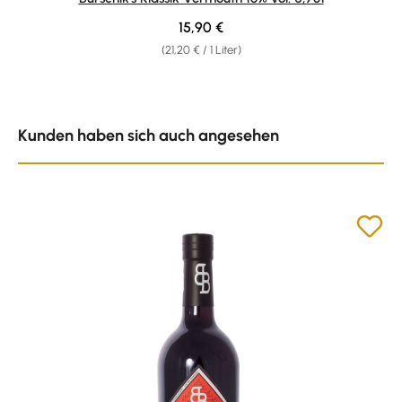
Regulärer Preis:
15,90 €
(21,20 € / 1 Liter)
Produktgalerie überspringen
Kunden haben sich auch angesehen