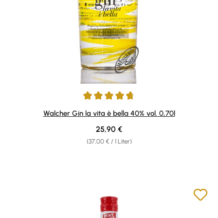
Durchschnittliche Bewertung von 4.82 von 5 Sternen
Walcher Gin la vita è bella 40% vol. 0,70l
Regulärer Preis:
25,90 €
(37,00 € / 1 Liter)