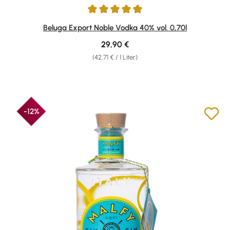
Durchschnittliche Bewertung von 4.92 von 5 Sternen
Beluga Export Noble Vodka 40% vol. 0,70l
Regulärer Preis:
29,90 €
(42,71 € / 1 Liter)
-12%