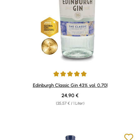
Durchschnittliche Bewertung von 4.89 von 5 Sternen
Edinburgh Classic Gin 43% vol. 0,70l
Regulärer Preis:
24,90 €
(35,57 € / 1 Liter)