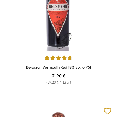
Durchschnittliche Bewertung von 4.75 von 5 Sternen
Belsazar Vermouth Red 18% vol. 0,75l
Regulärer Preis:
21,90 €
(29,20 € / 1 Liter)