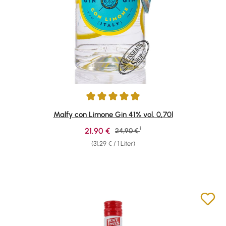
Durchschnittliche Bewertung von 4.92 von 5 Sternen
Malfy con Limone Gin 41% vol. 0,70l
1
Verkaufspreis:
21,90 €
Regulärer Preis:
24,90 €
(31,29 € / 1 Liter)