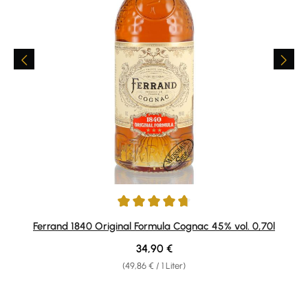
Durchschnittliche Bewertung von 4.75 von 5 Sternen
Ferrand 1840 Original Formula Cognac 45% vol. 0,70l
Regulärer Preis:
34,90 €
(49,86 € / 1 Liter)