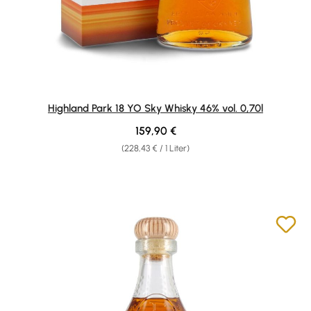
Highland Park 18 YO Sky Whisky 46% vol. 0,70l
Regulärer Preis:
159,90 €
(228,43 € / 1 Liter)