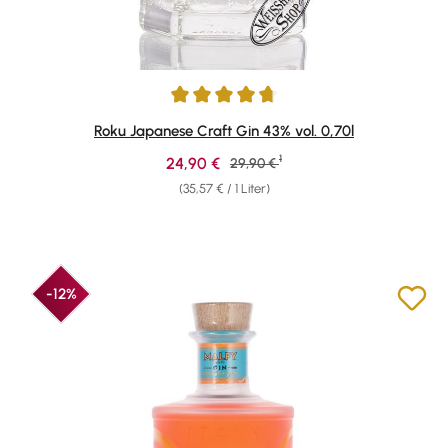
Durchschnittliche Bewertung von 4.78 von 5 Sternen
Roku Japanese Craft Gin 43% vol. 0,70l
1
Verkaufspreis:
24,90 €
Regulärer Preis:
29,90 €
(35,57 € / 1 Liter)
-12%