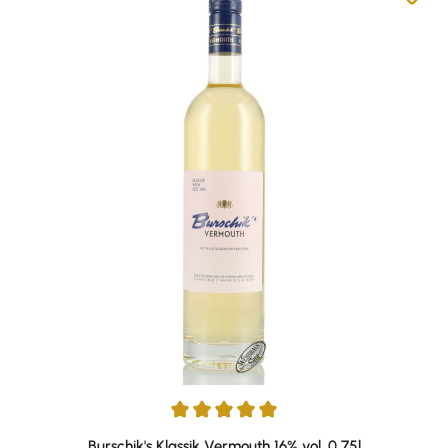
Durchschnittliche Bewertung von 5 von 5 Sternen
Burschik's Klassik Vermouth 16% vol. 0,75l