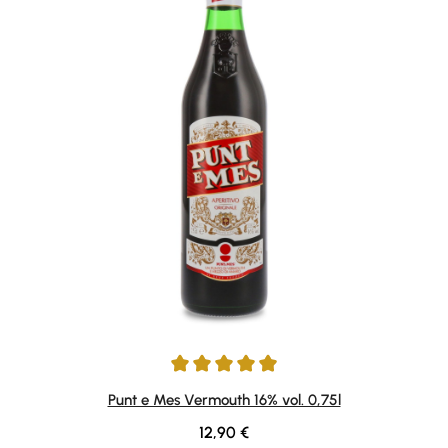
Durchschnittliche Bewertung von 4.9 von 5 Sternen
Punt e Mes Vermouth 16% vol. 0,75l
Regulärer Preis:
12,90 €