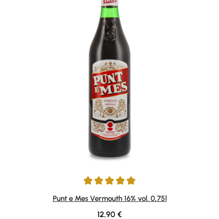
Durchschnittliche Bewertung von 4.9 von 5 Sternen
Punt e Mes Vermouth 16% vol. 0,75l
Regulärer Preis:
12,90 €