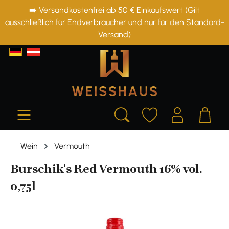
➡️ Versandkostenfrei ab 50 € Einkaufswert (Gilt
alt springen
ausschließlich für Endverbraucher und nur für den Standard-
Versand)
Wein
Vermouth
Burschik's Red Vermouth 16% vol.
0,75l
Bildergalerie überspringen