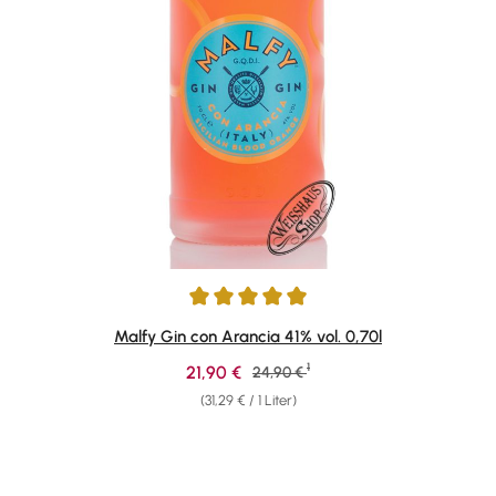
Durchschnittliche Bewertung von 4.89 von 5 Sternen
Malfy Gin con Arancia 41% vol. 0,70l
1
Verkaufspreis:
21,90 €
Regulärer Preis:
24,90 €
(31,29 € / 1 Liter)