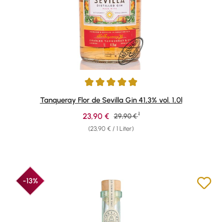
Durchschnittliche Bewertung von 4.9 von 5 Sternen
Tanqueray Flor de Sevilla Gin 41,3% vol. 1,0l
1
Verkaufspreis:
23,90 €
Regulärer Preis:
29,90 €
(23,90 € / 1 Liter)
-13%