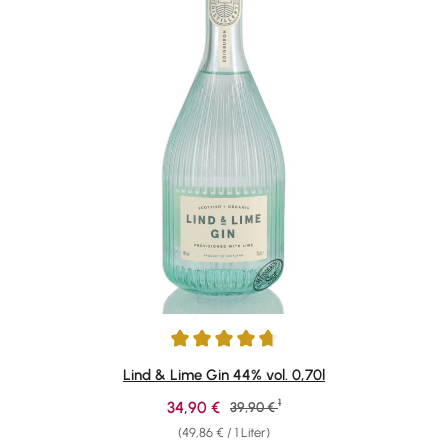
Durchschnittliche Bewertung von 4.87 von 5 Sternen
Lind & Lime Gin 44% vol. 0,70l
1
Verkaufspreis:
34,90 €
Regulärer Preis:
39,90 €
(49,86 € / 1 Liter)