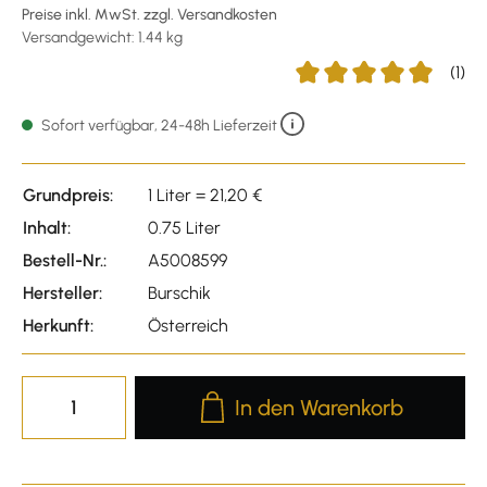
Preise inkl. MwSt. zzgl. Versandkosten
Versandgewicht: 1.44 kg
(1)
Durchschnittliche Bewer
Sofort verfügbar, 24-48h Lieferzeit
Grundpreis:
1 Liter = 21,20 €
Inhalt:
0.75 Liter
Bestell-Nr.:
A5008599
Hersteller:
Burschik
Herkunft:
Österreich
Produkt Anzahl: Gib den gewünscht
In den Warenkorb