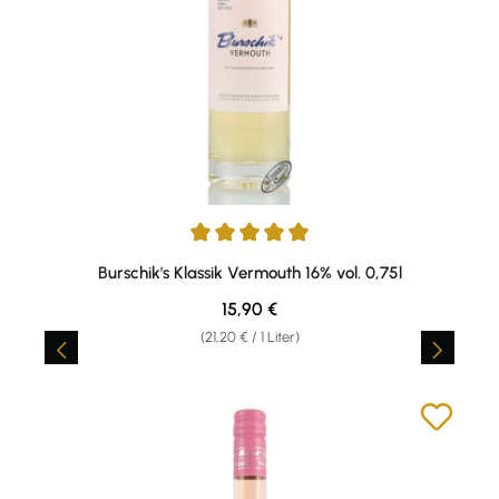
Durchschnittliche Bewertung von 5 von 5 Sternen
Burschik's Klassik Vermouth 16% vol. 0,75l
Regulärer Preis:
15,90 €
(21,20 € / 1 Liter)