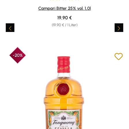
Durchschnittliche Bewertung von 4.92 von 5 Sternen
Campari Bitter 25% vol. 1,0l
Regulärer Preis:
19,90 €
(19,90 € / 1 Liter)
-20%