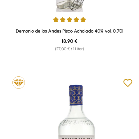
Durchschnittliche Bewertung von 5 von 5 Sternen
Demonio de los Andes Pisco Acholado 40% vol. 0,70l
Regulärer Preis:
18,90 €
(27,00 € / 1 Liter)