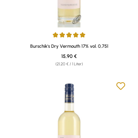
Durchschnittliche Bewertung von 5 von 5 Sternen
Burschik's Dry Vermouth 17% vol. 0,75l
Regulärer Preis:
15,90 €
(21,20 € / 1 Liter)