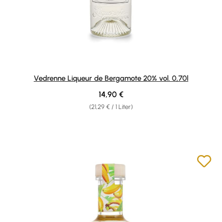
Vedrenne Liqueur de Bergamote 20% vol. 0,70l
Regulärer Preis:
14,90 €
(21,29 € / 1 Liter)