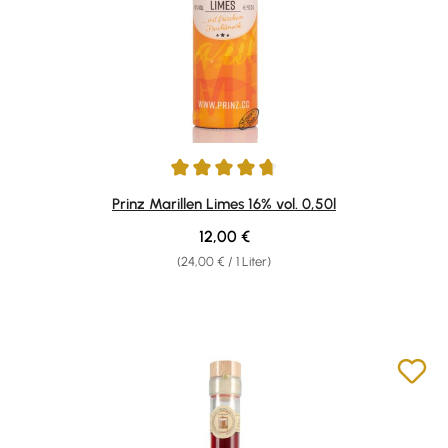
Durchschnittliche Bewertung von 4.78 von 5 Sternen
Prinz Marillen Limes 16% vol. 0,50l
Regulärer Preis:
12,00 €
(24,00 € / 1 Liter)