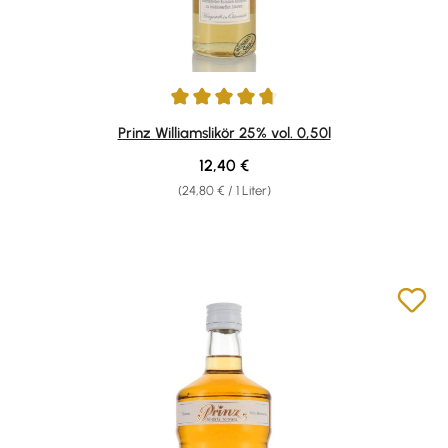
Durchschnittliche Bewertung von 4.83 von 5 Sternen
Prinz Williamslikör 25% vol. 0,50l
Regulärer Preis:
12,40 €
(24,80 € / 1 Liter)