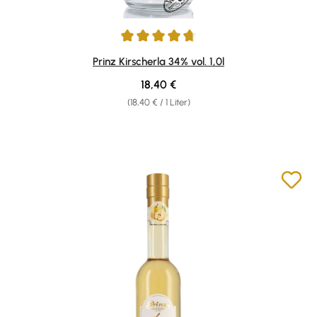
Durchschnittliche Bewertung von 4.87 von 5 Sternen
Prinz Kirscherla 34% vol. 1,0l
Regulärer Preis:
18,40 €
(18,40 € / 1 Liter)