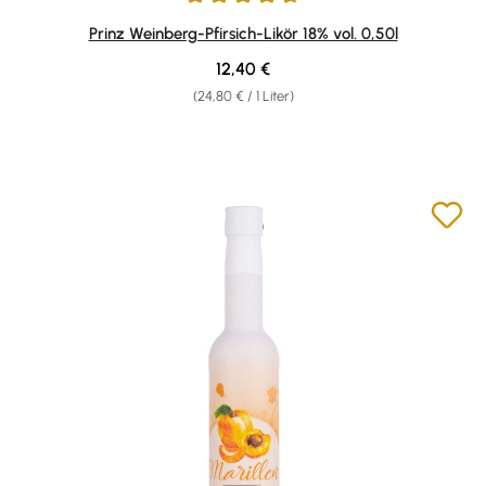
Durchschnittliche Bewertung von 4.87 von 5 Sternen
Prinz Weinberg-Pfirsich-Likör 18% vol. 0,50l
Regulärer Preis:
12,40 €
(24,80 € / 1 Liter)