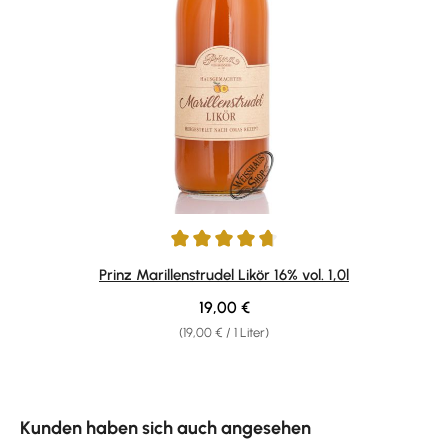
Durchschnittliche Bewertung von 4.71 von 5 Sternen
Prinz Marillenstrudel Likör 16% vol. 1,0l
Regulärer Preis:
19,00 €
(19,00 € / 1 Liter)
Produktgalerie überspringen
Kunden haben sich auch angesehen