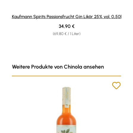
Kaufmann Spirits Passionsfrucht Gin Likör 25% vol. 0,50l
Regulärer Preis:
34,90 €
(69,80 € / 1 Liter)
Produktgalerie überspringen
Weitere Produkte von Chinola ansehen