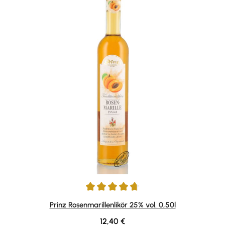
Durchschnittliche Bewertung von 4.84 von 5 Sternen
Prinz Rosenmarillenlikör 25% vol. 0,50l
Regulärer Preis:
12,40 €