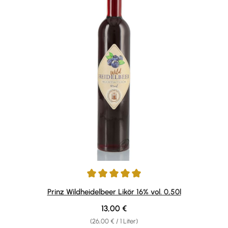
Durchschnittliche Bewertung von 4.89 von 5 Sternen
Prinz Wildheidelbeer Likör 16% vol. 0,50l
Regulärer Preis:
13,00 €
(26,00 € / 1 Liter)