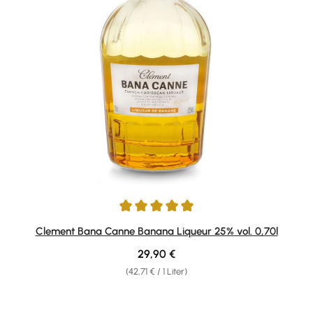
Durchschnittliche Bewertung von 5 von 5 Sternen
Clement Bana Canne Banana Liqueur 25% vol. 0,70l
Regulärer Preis:
29,90 €
(42,71 € / 1 Liter)