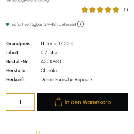
Versandgewicht: 1.18 kg
(1)
Durchschnittliche Bewer
Sofort verfügbar, 24-48h Lieferzeit
Grundpreis:
1 Liter = 37,00 €
Inhalt:
0.7 Liter
Bestell-Nr.:
A5010983
Hersteller:
Chinola
Herkunft:
Dominikanische Republik
Produkt Anzahl: Gib den gewünscht
In den Warenkorb