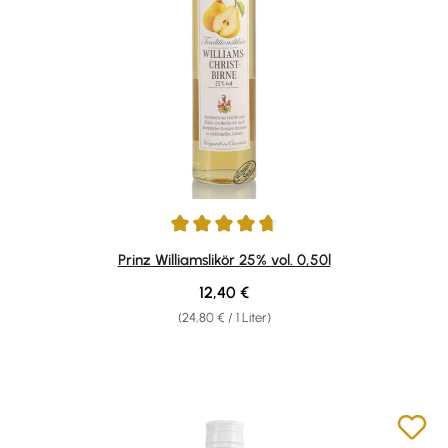
Durchschnittliche Bewertung von 4.83 von 5 Sternen
Prinz Williamslikör 25% vol. 0,50l
Regulärer Preis:
12,40 €
(24,80 € / 1 Liter)