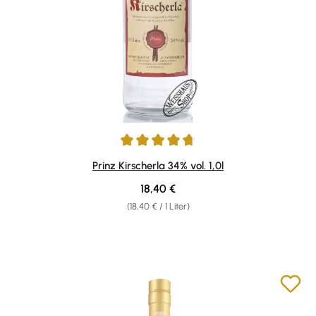
Durchschnittliche Bewertung von 4.87 von 5 Sternen
Prinz Kirscherla 34% vol. 1,0l
Regulärer Preis:
18,40 €
(18,40 € / 1 Liter)