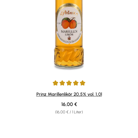
Durchschnittliche Bewertung von 4.88 von 5 Sternen
Prinz Marillenlikör 20,5% vol. 1,0l
Regulärer Preis:
16,00 €
(16,00 € / 1 Liter)