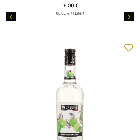
Regulärer Preis:
16,00 €
(16,00 € / 1 Liter)