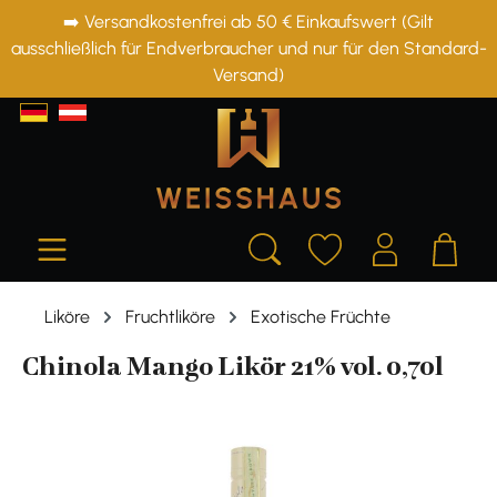
➡️ Versandkostenfrei ab 50 € Einkaufswert (Gilt
alt springen
ausschließlich für Endverbraucher und nur für den Standard-
Versand)
Liköre
Fruchtliköre
Exotische Früchte
Chinola Mango Likör 21% vol. 0,70l
Bildergalerie überspringen