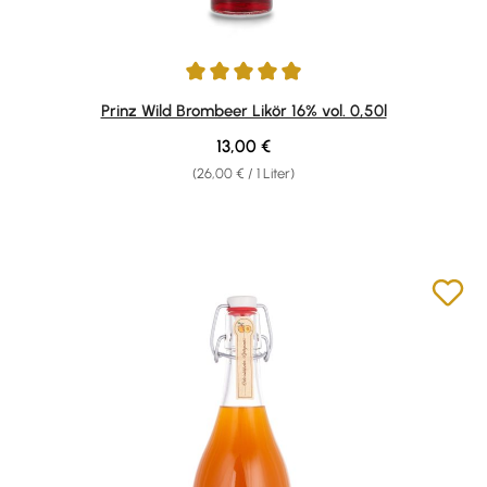
Durchschnittliche Bewertung von 4.98 von 5 Sternen
Prinz Wild Brombeer Likör 16% vol. 0,50l
Regulärer Preis:
13,00 €
(26,00 € / 1 Liter)