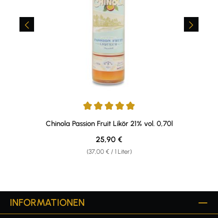
Durchschnittliche Bewertung von 5 von 5 Sternen
Chinola Passion Fruit Likör 21% vol. 0,70l
Regulärer Preis:
25,90 €
(37,00 € / 1 Liter)
INFORMATIONEN