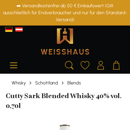
➡️ Versandkostenfrei ab 50 € Einkaufswert (Gilt
alt springen
ausschließlich für Endverbraucher und nur für den Standard-
Versand)
Whisky
Schottland
Blends
Cutty Sark Blended Whisky 40% vol.
0,70l
Bildergalerie überspringen