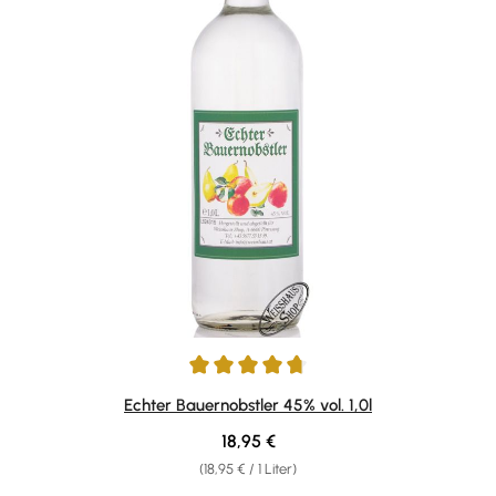
Durchschnittliche Bewertung von 4.83 von 5 Sternen
Echter Bauernobstler 45% vol. 1,0l
Regulärer Preis:
18,95 €
(18,95 € / 1 Liter)