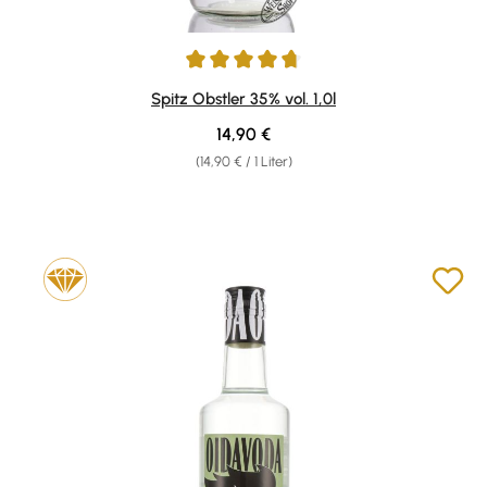
Durchschnittliche Bewertung von 4.78 von 5 Sternen
Spitz Obstler 35% vol. 1,0l
Regulärer Preis:
14,90 €
(14,90 € / 1 Liter)