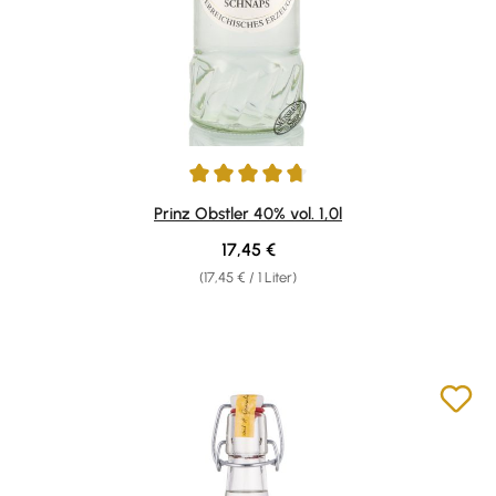
Durchschnittliche Bewertung von 4.81 von 5 Sternen
Prinz Obstler 40% vol. 1,0l
Regulärer Preis:
17,45 €
(17,45 € / 1 Liter)