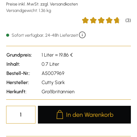
Preise inkl. MwSt. zzgl. Versandkosten
Versandgewicht: 1.36 kg
(3)
Durchschnittliche Bewert
Sofort verfügbar, 24-48h Lieferzeit
Grundpreis:
1 Liter = 19,86 €
Inhalt:
0.7 Liter
Bestell-Nr.:
A5007969
Hersteller:
Cutty Sark
Herkunft:
Großbritannien
Produkt Anzahl: Gib den gewünscht
In den Warenkorb