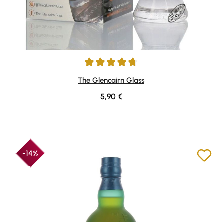
Durchschnittliche Bewertung von 4.84 von 5 Sternen
The Glencairn Glass
Regulärer Preis:
5,90 €
-14%