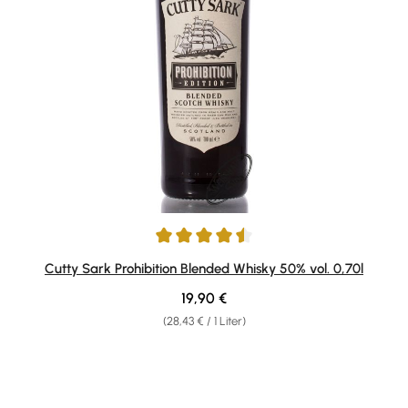
Durchschnittliche Bewertung von 4.59 von 5 Sternen
Cutty Sark Prohibition Blended Whisky 50% vol. 0,70l
Regulärer Preis:
19,90 €
(28,43 € / 1 Liter)