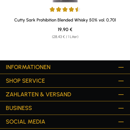
Durchschnittliche Bewertung von 4.59 von 5 Sternen
Cutty Sark Prohibition Blended Whisky 50% vol. 0,70l
Regulärer Preis:
19,90 €
(28,43 € / 1 Liter)
INFORMATIONEN
SHOP SERVICE
ZAHLARTEN & VERSAND
BUSINESS
SOCIAL MEDIA