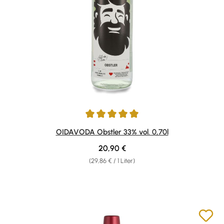
Durchschnittliche Bewertung von 5 von 5 Sternen
OIDAVODA Obstler 33% vol. 0,70l
Regulärer Preis:
20,90 €
(29,86 € / 1 Liter)