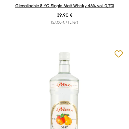
Durchschnittliche Bewertung von 4.5 von 5 Sternen
Glenallachie 8 YO Single Malt Whisky 46% vol. 0,70l
Regulärer Preis:
39,90 €
(57,00 € / 1 Liter)