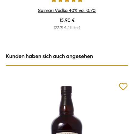
Durchschnittliche Bewertung von 5 von 5 Sternen
Salmari Vodka 40% vol. 0,70l
Regulärer Preis:
15,90 €
(22,71 € / 1 Liter)
Produktgalerie überspringen
Kunden haben sich auch angesehen