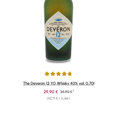
Durchschnittliche Bewertung von 4.86 von 5 Sternen
The Deveron 12 YO Whisky 40% vol. 0,70l
1
Verkaufspreis:
29,90 €
Regulärer Preis:
34,90 €
(42,71 € / 1 Liter)