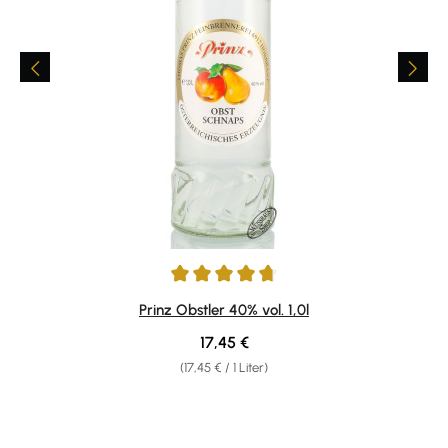
Durchschnittliche Bewertung von 4.81 von 5 Sternen
Prinz Obstler 40% vol. 1,0l
Regulärer Preis:
17,45 €
(17,45 € / 1 Liter)