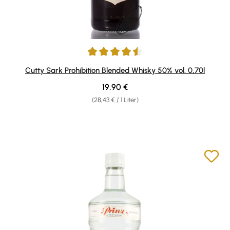
Durchschnittliche Bewertung von 4.59 von 5 Sternen
Cutty Sark Prohibition Blended Whisky 50% vol. 0,70l
Regulärer Preis:
19,90 €
(28,43 € / 1 Liter)