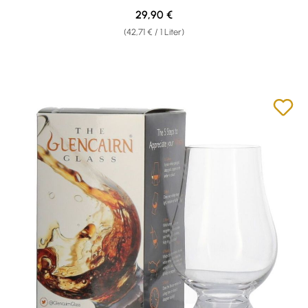
Regulärer Preis:
29,90 €
(42,71 € / 1 Liter)