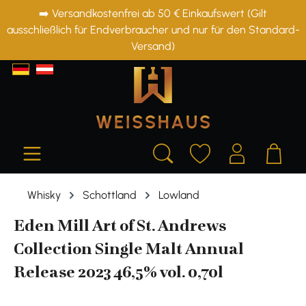
➡️ Versandkostenfrei ab 50 € Einkaufswert (Gilt
alt springen
ausschließlich für Endverbraucher und nur für den Standard-
Versand)
Whisky
Schottland
Lowland
Eden Mill Art of St. Andrews
Collection Single Malt Annual
Release 2023 46,5% vol. 0,70l