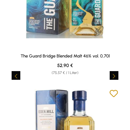
The Guard Bridge Blended Malt 46% vol. 0,70l
Regulärer Preis:
52,90 €
(75,57 € / 1 Liter)