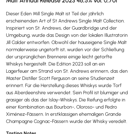
Malt Annual Release 2023 46,5% vol. 0,70l
Dieser Eden Mill Single Malt ist Teil der jährlich
erscheinenden Art of St Andrews Single Malt Collection.
Inspiriert von St. Andrews, der Guardbridge und der
Umgebung, wurde das Design von der lokalen Illustratorin
Jill Calder entworfen. Obwohl der hauseigene Single Malt
normalerweise ungetorft ist, wurden vor der Schließung
der ursprünglichen Brennerei einige leicht getorfte
Whiskys hergestellt. Die Edition 2023 soll an ein
Lagerfeuer am Strand von St. Andrews erinnern, das den
Master Distiller Scott Ferguson an seine Studienzeit
erinnert. Für die Herstellung dieses Whiskys wurde Torf
aus Aberdeenshire verwendet. Sein Profil ist blumiger und
grasiger als das der Islay-Whiskys. Die Reifung erfolgte in
einer Kombination aus Bourbon-, Oloroso- und Pedro
Ximénez-Fässern. In erstklassigen ehemaligen Grande
Champagne Cognac-Fässern wurde der Whisky veredelt.
Tasting Notes