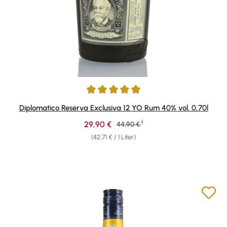
Durchschnittliche Bewertung von 4.9 von 5 Sternen
Diplomatico Reserva Exclusiva 12 YO Rum 40% vol. 0,70l
1
Verkaufspreis:
29,90 €
Regulärer Preis:
44,90 €
(42,71 € / 1 Liter)