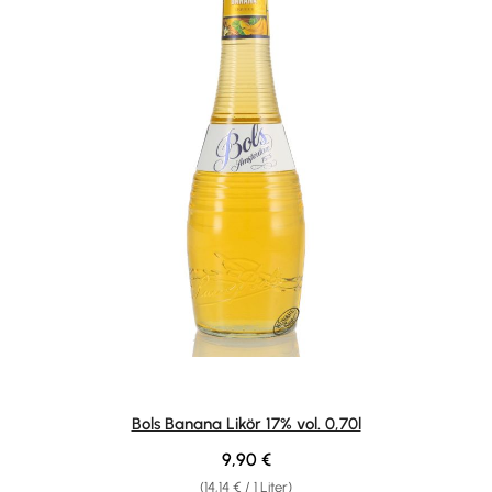
Bols Banana Likör 17% vol. 0,70l
Regulärer Preis:
9,90 €
(14,14 € / 1 Liter)