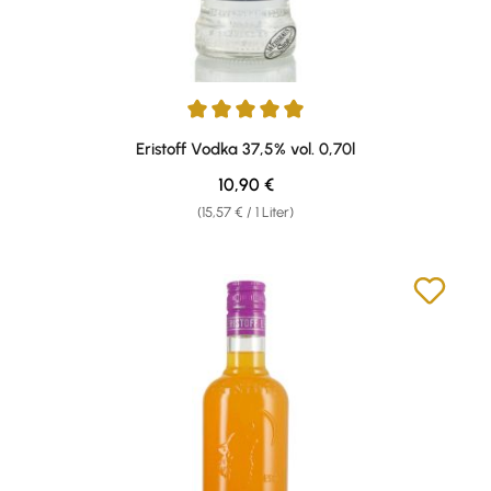
Durchschnittliche Bewertung von 5 von 5 Sternen
Eristoff Vodka 37,5% vol. 0,70l
Regulärer Preis:
10,90 €
(15,57 € / 1 Liter)