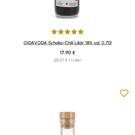
Durchschnittliche Bewertung von 5 von 5 Sternen
OIDAVODA Schoko-Chili Likör 18% vol. 0,70l
Regulärer Preis:
17,90 €
(25,57 € / 1 Liter)