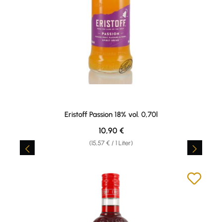
Eristoff Passion 18% vol. 0,70l
Regulärer Preis:
10,90 €
(15,57 € / 1 Liter)