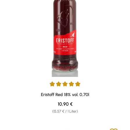
Durchschnittliche Bewertung von 5 von 5 Sternen
Eristoff Red 18% vol. 0,70l
Regulärer Preis:
10,90 €
(15,57 € / 1 Liter)