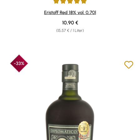
Durchschnittliche Bewertung von 5 von 5 Sternen
Eristoff Red 18% vol. 0,70l
Regulärer Preis:
10,90 €
(15,57 € / 1 Liter)
-33%