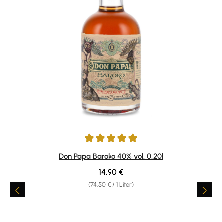
Durchschnittliche Bewertung von 5 von 5 Sternen
Don Papa Baroko 40% vol. 0,20l
Regulärer Preis:
14,90 €
(74,50 € / 1 Liter)