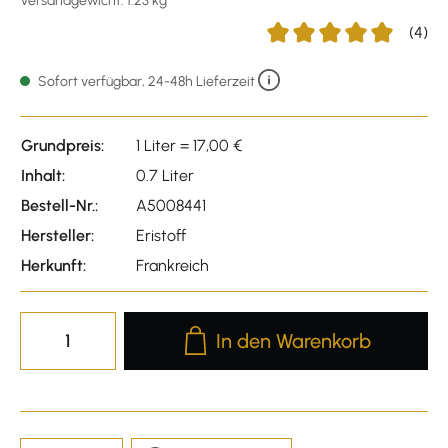
Versandgewicht: 1.23 kg
(4)
Durchschnittliche Bewert
Sofort verfügbar, 24-48h Lieferzeit
Grundpreis:
1 Liter = 17,00 €
Inhalt:
0.7 Liter
Bestell-Nr.:
A5008441
Hersteller:
Eristoff
Herkunft:
Frankreich
Produkt Anzahl: Gib den gewünscht
In den Warenkorb