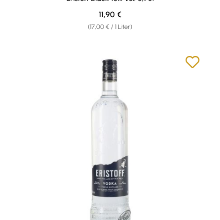
Regulärer Preis:
11,90 €
(17,00 € / 1 Liter)