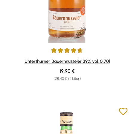
Durchschnittliche Bewertung von 4.87 von 5 Sternen
Unterthurner Bauernnusseler 39% vol. 0,70l
Regulärer Preis:
19,90 €
(28,43 € / 1 Liter)