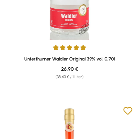
Durchschnittliche Bewertung von 4.9 von 5 Sternen
Unterthurner Waldler Original 39% vol. 0,70l
Regulärer Preis:
26,90 €
(38,43 € / 1 Liter)