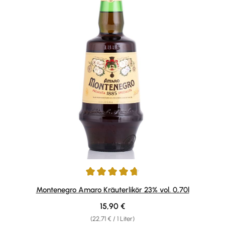
Durchschnittliche Bewertung von 4.86 von 5 Sternen
Montenegro Amaro Kräuterlikör 23% vol. 0,70l
Regulärer Preis:
15,90 €
(22,71 € / 1 Liter)