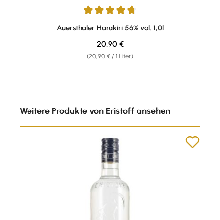
Durchschnittliche Bewertung von 4.68 von 5 Sternen
Auersthaler Harakiri 56% vol. 1,0l
Regulärer Preis:
20,90 €
(20,90 € / 1 Liter)
Produktgalerie überspringen
Weitere Produkte von Eristoff ansehen