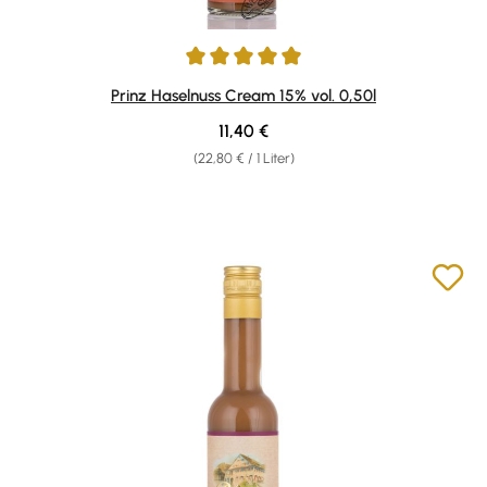
Durchschnittliche Bewertung von 4.95 von 5 Sternen
Prinz Haselnuss Cream 15% vol. 0,50l
Regulärer Preis:
11,40 €
(22,80 € / 1 Liter)