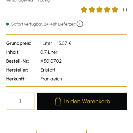
Versandgewicht: 1.28 kg
(1)
Durchschnittliche Bewer
Sofort verfügbar, 24-48h Lieferzeit
Grundpreis:
1 Liter = 15,57 €
Inhalt:
0.7 Liter
Bestell-Nr.:
A5010702
Hersteller:
Eristoff
Herkunft:
Frankreich
Produkt Anzahl: Gib den gewünscht
In den Warenkorb