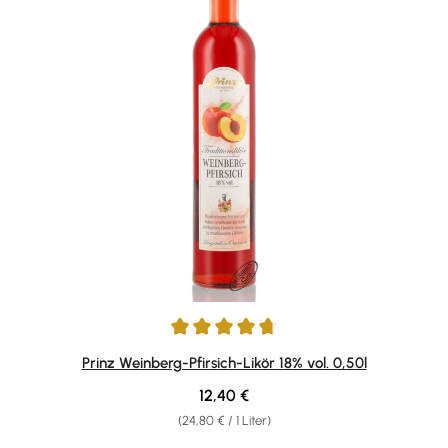
Durchschnittliche Bewertung von 4.87 von 5 Sternen
Prinz Weinberg-Pfirsich-Likör 18% vol. 0,50l
Regulärer Preis:
12,40 €
(24,80 € / 1 Liter)