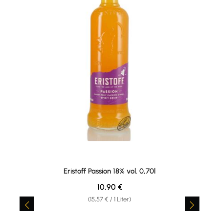
Eristoff Passion 18% vol. 0,70l
Regulärer Preis:
10,90 €
(15,57 € / 1 Liter)