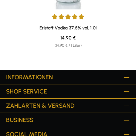
Durchschnittliche Bewertung von 5 von 5 Sternen
Eristoff Vodka 37,5% vol. 1,0l
Regulärer Preis:
14,90 €
(14,90 € / 1 Liter)
INFORMATIONEN
SHOP SERVICE
ZAHLARTEN & VERSAND
BUSINESS
SOCIAL MEDIA