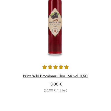
Durchschnittliche Bewertung von 4.98 von 5 Sternen
Prinz Wild Brombeer Likör 16% vol. 0,50l
Regulärer Preis:
13,00 €
(26,00 € / 1 Liter)