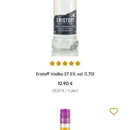
Durchschnittliche Bewertung von 5 von 5 Sternen
Eristoff Vodka 37,5% vol. 0,70l
Regulärer Preis:
10,90 €
(15,57 € / 1 Liter)