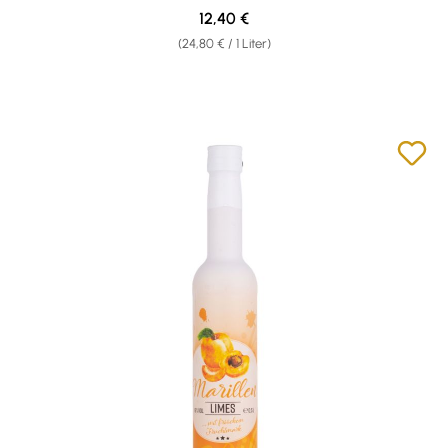
Regulärer Preis:
12,40 €
(24,80 € / 1 Liter)