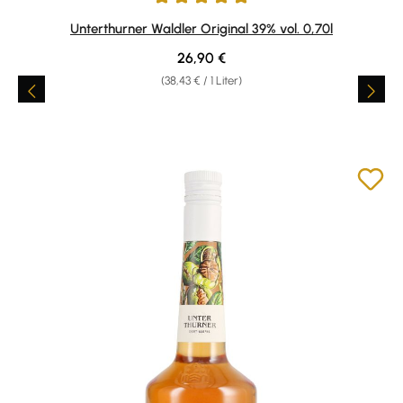
Durchschnittliche Bewertung von 4.9 von 5 Sternen
Unterthurner Waldler Original 39% vol. 0,70l
Regulärer Preis:
26,90 €
(38,43 € / 1 Liter)