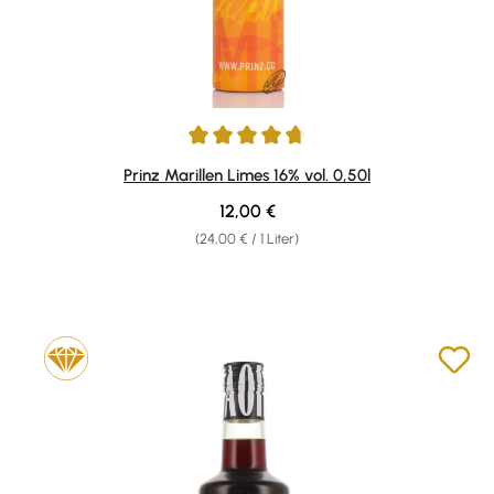
Durchschnittliche Bewertung von 4.78 von 5 Sternen
Prinz Marillen Limes 16% vol. 0,50l
Regulärer Preis:
12,00 €
(24,00 € / 1 Liter)