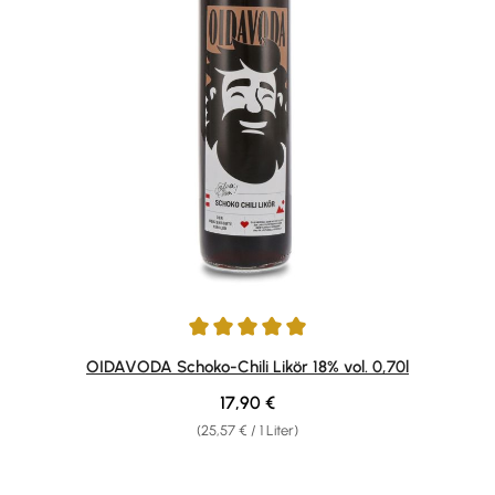
Durchschnittliche Bewertung von 5 von 5 Sternen
OIDAVODA Schoko-Chili Likör 18% vol. 0,70l
Regulärer Preis:
17,90 €
(25,57 € / 1 Liter)