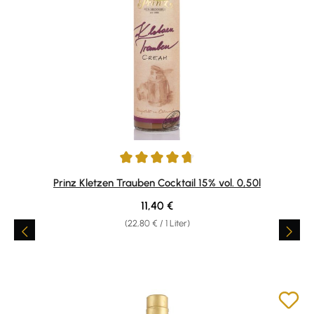
Durchschnittliche Bewertung von 4.63 von 5 Sternen
Prinz Kletzen Trauben Cocktail 15% vol. 0,50l
Regulärer Preis:
11,40 €
(22,80 € / 1 Liter)