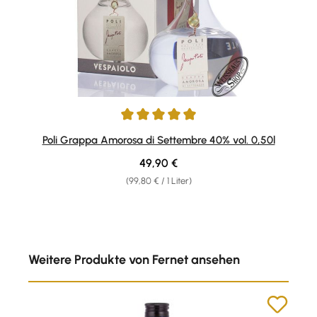
Durchschnittliche Bewertung von 4.94 von 5 Sternen
Poli Grappa Amorosa di Settembre 40% vol. 0,50l
Regulärer Preis:
49,90 €
(99,80 € / 1 Liter)
Produktgalerie überspringen
Weitere Produkte von Fernet ansehen