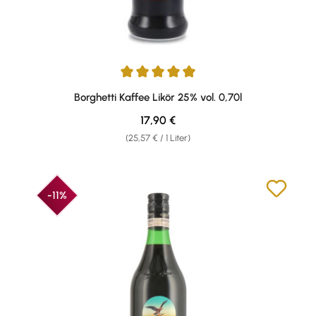
Durchschnittliche Bewertung von 5 von 5 Sternen
Borghetti Kaffee Likör 25% vol. 0,70l
Regulärer Preis:
17,90 €
(25,57 € / 1 Liter)
-11%