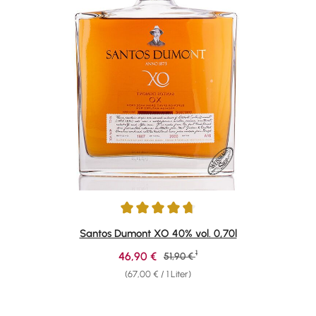
Durchschnittliche Bewertung von 4.87 von 5 Sternen
Santos Dumont XO 40% vol. 0,70l
1
Verkaufspreis:
46,90 €
Regulärer Preis:
51,90 €
(67,00 € / 1 Liter)