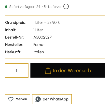
Durchschnittliche Bewertu
Sofort verfügbar, 24-48h Lieferzeit
Grundpreis:
1 Liter = 23,90 €
Inhalt:
1 Liter
Bestell-Nr.:
A5002327
Hersteller:
Fernet
Herkunft:
Italien
Produkt Anzahl: Gib den gewünscht
In den Warenkorb
per WhatsApp
Merken