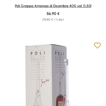
Durchschnittliche Bewertung von 5 von 5 Sternen
Poli Grappa Amorosa di Dicembre 40% vol. 0,50l
Regulärer Preis:
56,90 €
(113,80 € / 1 Liter)