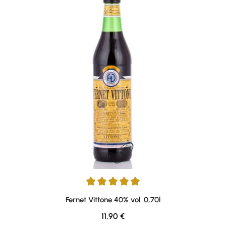
Durchschnittliche Bewertung von 4.98 von 5 Sternen
Fernet Vittone 40% vol. 0,70l
Regulärer Preis:
11,90 €