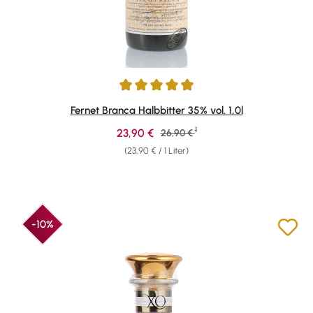
Durchschnittliche Bewertung von 4.94 von 5 Sternen
Fernet Branca Halbbitter 35% vol. 1,0l
1
Verkaufspreis:
23,90 €
Regulärer Preis:
26,90 €
(23,90 € / 1 Liter)
-10%