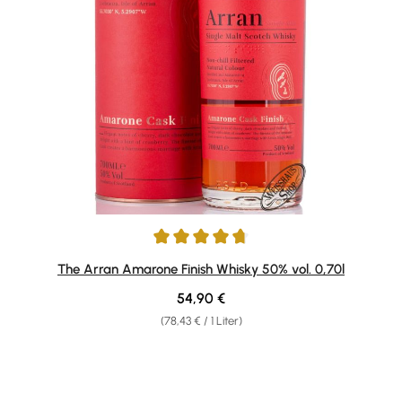
Durchschnittliche Bewertung von 4.78 von 5 Sternen
The Arran Amarone Finish Whisky 50% vol. 0,70l
Regulärer Preis:
54,90 €
(78,43 € / 1 Liter)