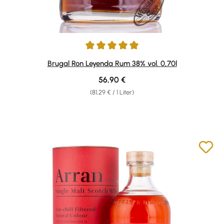
Durchschnittliche Bewertung von 4.96 von 5 Sternen
Brugal Ron Leyenda Rum 38% vol. 0,70l
Regulärer Preis:
56,90 €
(81,29 € / 1 Liter)