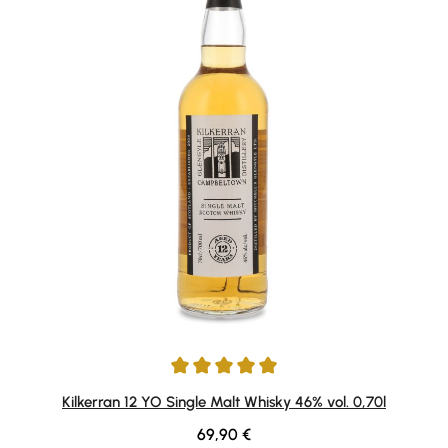
Durchschnittliche Bewertung von 5 von 5 Sternen
Kilkerran 12 YO Single Malt Whisky 46% vol. 0,70l
Regulärer Preis:
69,90 €