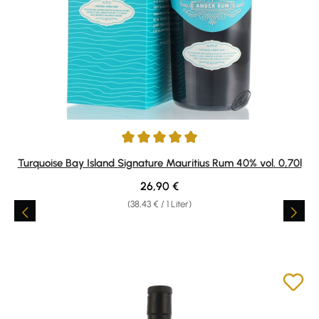
Durchschnittliche Bewertung von 4.89 von 5 Sternen
Turquoise Bay Island Signature Mauritius Rum 40% vol. 0,70l
Regulärer Preis:
26,90 €
(38,43 € / 1 Liter)