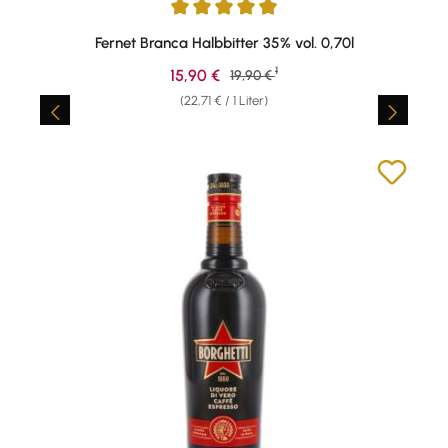
Durchschnittliche Bewertung von 4.94 von 5 Sternen
Fernet Branca Halbbitter 35% vol. 0,70l
1
Verkaufspreis:
15,90 €
Regulärer Preis:
19,90 €
(22,71 € / 1 Liter)