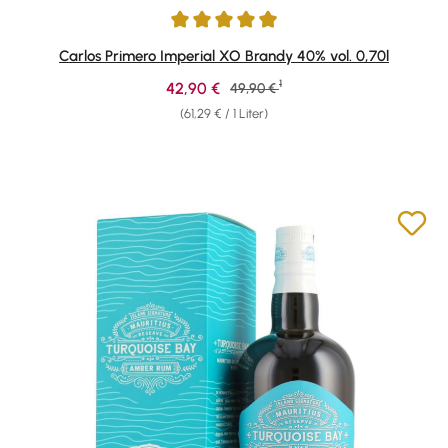
Durchschnittliche Bewertung von 4.91 von 5 Sternen
Carlos Primero Imperial XO Brandy 40% vol. 0,70l
1
Verkaufspreis:
42,90 €
Regulärer Preis:
49,90 €
(61,29 € / 1 Liter)