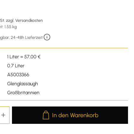
wSt. zzgl. Versandkosten
: 1.55 kg
gbar, 24-48h Lieferzeit
1 Liter = 57,00 €
0.7 Liter
A5003366
Glenglassaugh
Großbritannien
Produkt Anzahl: Gib den gewünschten We
In den Warenkorb