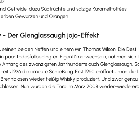
lz.
 und Getreide, dazu Südfrüchte und salzige Karamelltoffées.
e, herben Gewürzen und Orangen
 - Der Glenglassaugh jojo-Effekt
, seinen beiden Neffen und einem Mr. Thomas Wilson. Die Destill
in paar todesfallbedingten Eigentümerwechseln, nahmen sich 1892
se Anfang des zwanzigsten Jahrhunderts auch Glenglassaugh. So
 bereits 1936 die erneute Schließung. Erst 1960 eröffnete man die
ennblasen wieder fleißig Whisky produziert. Und zwar genau
lossen. Nun wurden die Tore im März 2008 wieder-wiedereröffne