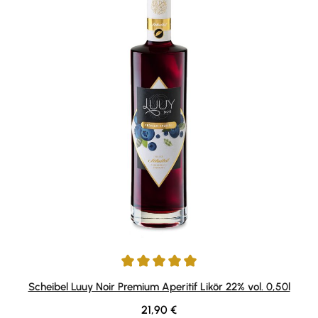
Durchschnittliche Bewertung von 5 von 5 Sternen
Scheibel Luuy Noir Premium Aperitif Likör 22% vol. 0,50l
Regulärer Preis:
21,90 €