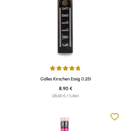
Durchschnittliche Bewertung von 4.67 von 5 Sternen
Gölles Kirschen Essig 0,25l
Regulärer Preis:
8,90 €
(35,60 € / 1 Liter)