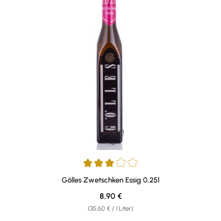
Durchschnittliche Bewertung von 3 von 5 Sternen
Gölles Zwetschken Essig 0,25l
Regulärer Preis:
8,90 €
(35,60 € / 1 Liter)