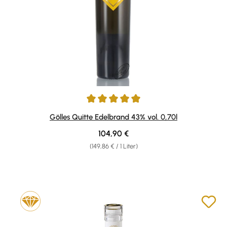
Durchschnittliche Bewertung von 5 von 5 Sternen
Gölles Quitte Edelbrand 43% vol. 0,70l
Regulärer Preis:
104,90 €
(149,86 € / 1 Liter)