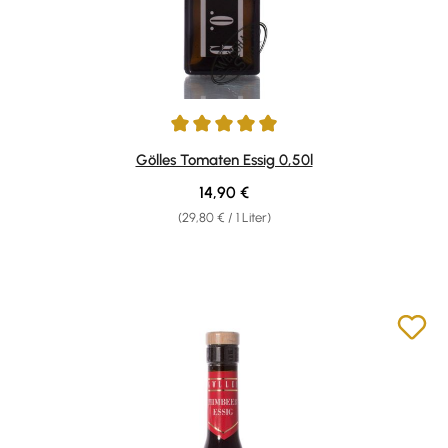
Durchschnittliche Bewertung von 4.92 von 5 Sternen
Gölles Tomaten Essig 0,50l
Regulärer Preis:
14,90 €
(29,80 € / 1 Liter)