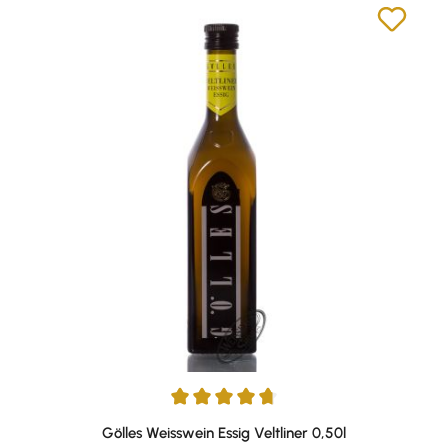
Durchschnittliche Bewertung von 4.77 von 5 Sternen
Gölles Weisswein Essig Veltliner 0,50l