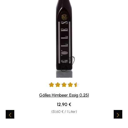
Durchschnittliche Bewertung von 4.58 von 5 Sternen
Gölles Himbeer Essig 0,25l
Regulärer Preis:
12,90 €
(51,60 € / 1 Liter)