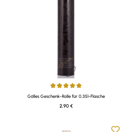
Durchschnittliche Bewertung von 5 von 5 Sternen
Gölles Geschenk-Rolle für 0,35l-Flasche
Regulärer Preis:
2,90 €