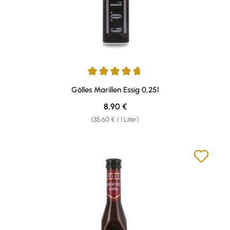
Durchschnittliche Bewertung von 4.83 von 5 Sternen
Gölles Marillen Essig 0,25l
Regulärer Preis:
8,90 €
(35,60 € / 1 Liter)