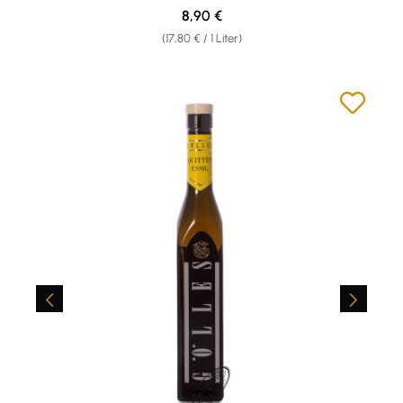
Regulärer Preis:
8,90 €
(17,80 € / 1 Liter)