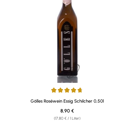
Durchschnittliche Bewertung von 4.64 von 5 Sternen
Gölles Roséwein Essig Schilcher 0,50l
Regulärer Preis:
8,90 €
(17,80 € / 1 Liter)