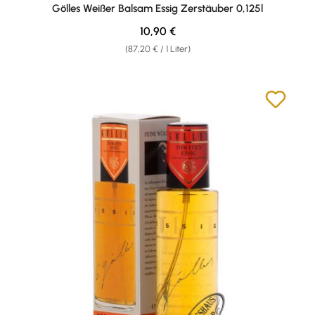
Durchschnittliche Bewertung von 4.4 von 5 Sternen
Gölles Weißer Balsam Essig Zerstäuber 0,125l
Regulärer Preis:
10,90 €
(87,20 € / 1 Liter)