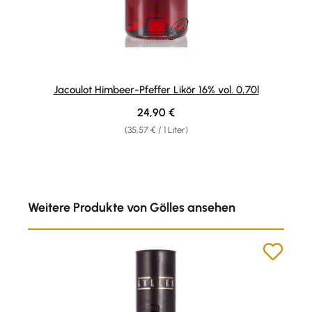
Jacoulot Himbeer-Pfeffer Likör 16% vol. 0,70l
Regulärer Preis:
24,90 €
(35,57 € / 1 Liter)
Produktgalerie überspringen
Weitere Produkte von Gölles ansehen