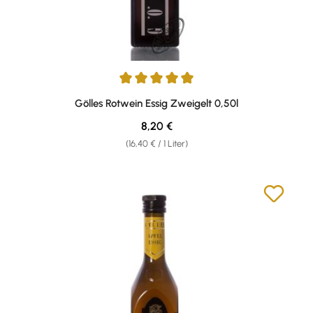
Durchschnittliche Bewertung von 4.88 von 5 Sternen
Gölles Rotwein Essig Zweigelt 0,50l
Regulärer Preis:
8,20 €
(16,40 € / 1 Liter)