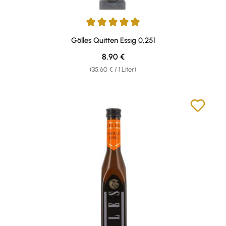
Durchschnittliche Bewertung von 5 von 5 Sternen
Gölles Quitten Essig 0,25l
Regulärer Preis:
8,90 €
(35,60 € / 1 Liter)