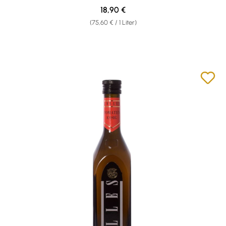
Regulärer Preis:
18,90 €
(75,60 € / 1 Liter)