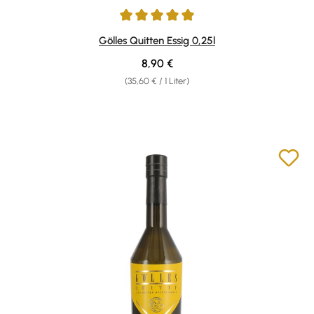
Durchschnittliche Bewertung von 5 von 5 Sternen
Gölles Quitten Essig 0,25l
Regulärer Preis:
8,90 €
(35,60 € / 1 Liter)