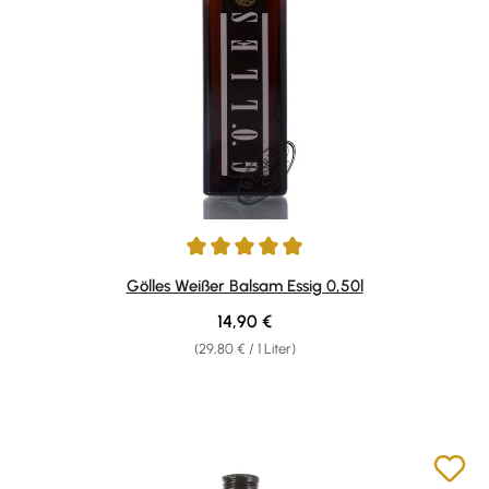
Durchschnittliche Bewertung von 4.95 von 5 Sternen
Gölles Weißer Balsam Essig 0,50l
Regulärer Preis:
14,90 €
(29,80 € / 1 Liter)