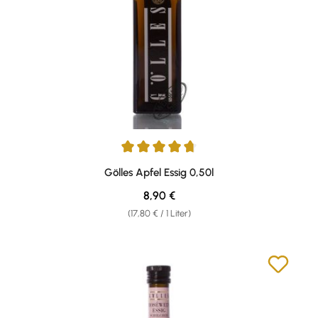
Durchschnittliche Bewertung von 4.76 von 5 Sternen
Gölles Apfel Essig 0,50l
Regulärer Preis:
8,90 €
(17,80 € / 1 Liter)