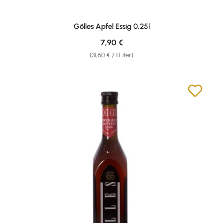
Gölles Apfel Essig 0,25l
Regulärer Preis:
7,90 €
(31,60 € / 1 Liter)