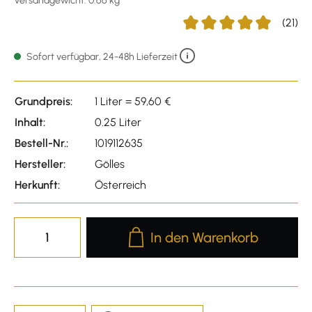
Versandgewicht: 0.66 kg
(21)
Durchschnittliche Bewertu
Sofort verfügbar, 24-48h Lieferzeit
Grundpreis:
1 Liter = 59,60 €
Inhalt:
0.25 Liter
Bestell-Nr.:
1019112635
Hersteller:
Gölles
Herkunft:
Österreich
Produkt Anzahl: Gib den gewünscht
In den Warenkorb