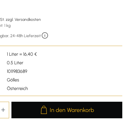
wSt. zzgl. Versandkosten
: 1 kg
gbar, 24-48h Lieferzeit
1 Liter = 16,40 €
0.5 Liter
1011983689
Gölles
Österreich
Produkt Anzahl: Gib den gewünschten We
In den Warenkorb