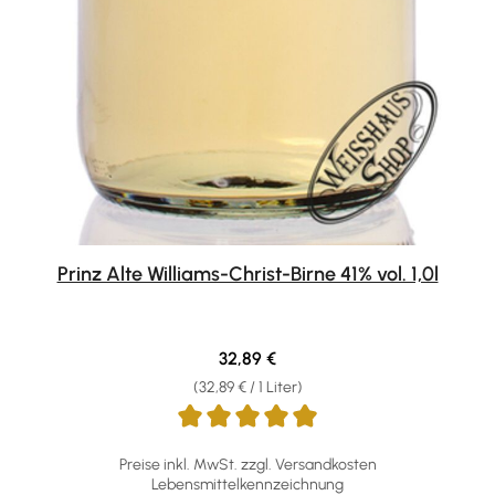
Prinz Alte Williams-Christ-Birne 41% vol. 1,0l
Regulärer Preis:
32,89 €
(32,89 € / 1 Liter)
Preise inkl. MwSt. zzgl. Versandkosten
Lebensmittelkennzeichnung