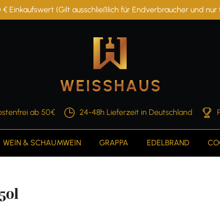
 € Einkaufswert (Gilt ausschließlich für Endverbraucher und nu
stenfrei ab 50€
24-48h Lieferzeit in Deutschland
WEIN & SCHAUMWEIN
GRAPPA
EDELBRAND
CO
50l