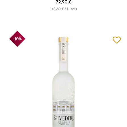
Regulärer Preis:
72,90 €
(48,60 € / 1 Liter)
-10%