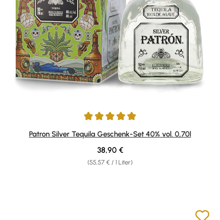
Durchschnittliche Bewertung von 5 von 5 Sternen
Patron Silver Tequila Geschenk-Set 40% vol. 0,70l
Regulärer Preis:
38,90 €
(55,57 € / 1 Liter)