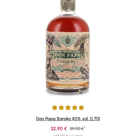
Durchschnittliche Bewertung von 4.88 von 5 Sternen
Don Papa Baroko 40% vol. 0,70l
1
Verkaufspreis:
32,90 €
Regulärer Preis:
39,90 €