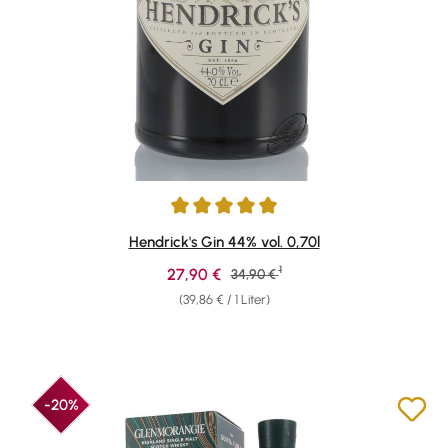
Durchschnittliche Bewertung von 4.88 von 5 Sternen
Hendrick's Gin 44% vol. 0,70l
1
Verkaufspreis:
27,90 €
Regulärer Preis:
34,90 €
(39,86 € / 1 Liter)
-20%