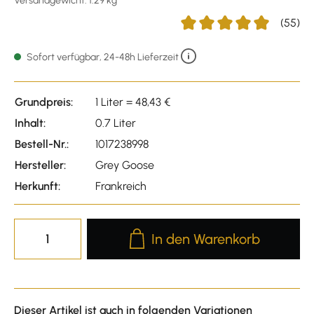
Versandgewicht: 1.29 kg
(55)
Durchschnittliche Bewertu
Sofort verfügbar, 24-48h Lieferzeit
Grundpreis:
1 Liter = 48,43 €
Inhalt:
0.7 Liter
Bestell-Nr.:
1017238998
Hersteller:
Grey Goose
Herkunft:
Frankreich
Produkt Anzahl: Gib den gewünscht
In den Warenkorb
Dieser Artikel ist auch in folgenden Variationen