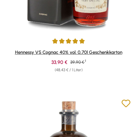
Durchschnittliche Bewertung von 4.95 von 5 Sternen
Hennessy VS Cognac 40% vol. 0,70l Geschenkkarton
1
Verkaufspreis:
33,90 €
Regulärer Preis:
39,90 €
(48,43 € / 1 Liter)