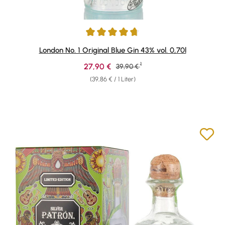
Durchschnittliche Bewertung von 4.76 von 5 Sternen
London No. 1 Original Blue Gin 43% vol. 0,70l
1
Verkaufspreis:
27,90 €
Regulärer Preis:
39,90 €
(39,86 € / 1 Liter)