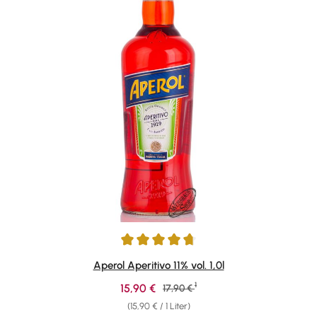
Durchschnittliche Bewertung von 4.87 von 5 Sternen
Aperol Aperitivo 11% vol. 1,0l
1
Verkaufspreis:
15,90 €
Regulärer Preis:
17,90 €
(15,90 € / 1 Liter)