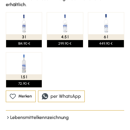
erhältlich.
3 l
4.5 l
6 l
184,90 €
299,90 €
449,90 €
1.5 l
72,90 €
per WhatsApp
Merken
Lebensmittelkennzeichnung