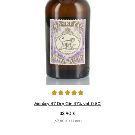
Durchschnittliche Bewertung von 4.92 von 5 Sternen
Monkey 47 Dry Gin 47% vol. 0,50l
Regulärer Preis:
33,90 €
(67,80 € / 1 Liter)