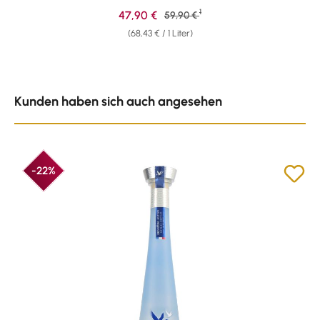
1
Verkaufspreis:
47,90 €
Regulärer Preis:
59,90 €
(68,43 € / 1 Liter)
Produktgalerie überspringen
Kunden haben sich auch angesehen
-22%