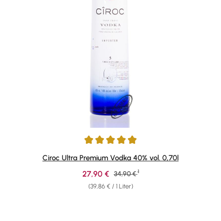
Durchschnittliche Bewertung von 4.93 von 5 Sternen
Ciroc Ultra Premium Vodka 40% vol. 0,70l
1
Verkaufspreis:
27,90 €
Regulärer Preis:
34,90 €
(39,86 € / 1 Liter)