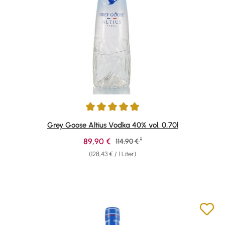
Durchschnittliche Bewertung von 5 von 5 Sternen
Grey Goose Altius Vodka 40% vol. 0,70l
1
Verkaufspreis:
89,90 €
Regulärer Preis:
114,90 €
(128,43 € / 1 Liter)