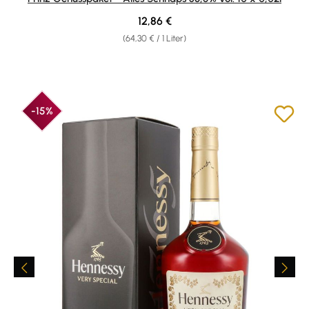
Regulärer Preis:
12,86 €
(64,30 € / 1 Liter)
-15%