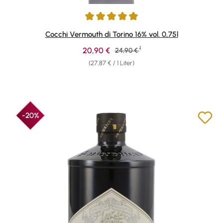
Durchschnittliche Bewertung von 4.94 von 5 Sternen
Cocchi Vermouth di Torino 16% vol. 0,75l
1
Verkaufspreis:
20,90 €
Regulärer Preis:
24,90 €
(27,87 € / 1 Liter)
-20%