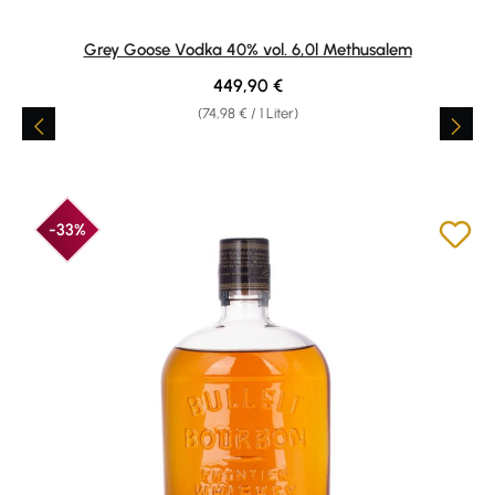
Grey Goose Vodka 40% vol. 6,0l Methusalem
Regulärer Preis:
449,90 €
(74,98 € / 1 Liter)
-33%