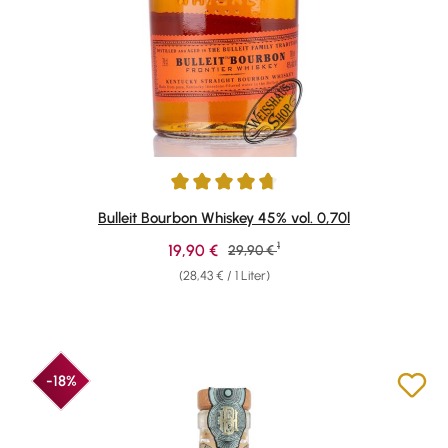
Durchschnittliche Bewertung von 4.69 von 5 Sternen
Bulleit Bourbon Whiskey 45% vol. 0,70l
1
Verkaufspreis:
19,90 €
Regulärer Preis:
29,90 €
(28,43 € / 1 Liter)
-18%