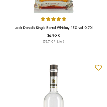
Durchschnittliche Bewertung von 4.88 von 5 Sternen
Jack Daniel's Single Barrel Whiskey 45% vol. 0,70l
Regulärer Preis:
36,90 €
(52,71 € / 1 Liter)