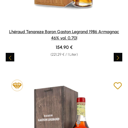
Lhéraud Tenareze Baron Gaston Legrand 1986 Armagnac
46% vol. 0,70l
Regulärer Preis:
154,90 €
(221,29 € / 1 Liter)