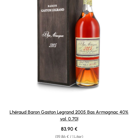
Lhéraud Baron Gaston Legrand 2005 Bas Armagnac 40%
vol. 0,70l
Regulärer Preis:
83,90 €
(119,86 € / 1 Liter)