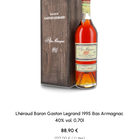
Lhéraud Baron Gaston Legrand 1995 Bas Armagnac
40% vol. 0,70l
Regulärer Preis:
88,90 €
(127,00 € / 1 Liter)