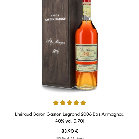
Durchschnittliche Bewertung von 5 von 5 Sternen
Lhéraud Baron Gaston Legrand 2006 Bas Armagnac
40% vol. 0,70l
Regulärer Preis:
83,90 €
(119,86 € / 1 Liter)