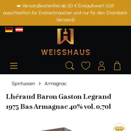
➡️ Versandkostenfrei ab 50 € Einkaufswert (Gilt
alt springen
ausschließlich für Endverbraucher und nur für den Standard-
Versand)
Spirituosen
Armagnac
Lhéraud Baron Gaston Legrand
1975 Bas Armagnac 40% vol. 0,70l
Bildergalerie überspringen