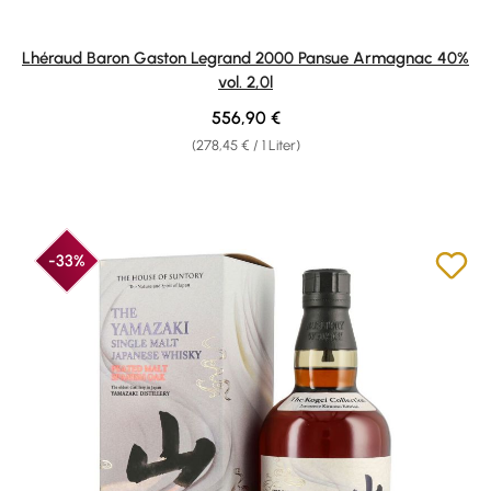
Lhéraud Baron Gaston Legrand 2000 Pansue Armagnac 40%
vol. 2,0l
Regulärer Preis:
556,90 €
(278,45 € / 1 Liter)
-33%