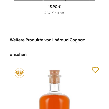
Regulärer Preis:
15,90 €
(22,71 € / 1 Liter)
Produktgalerie überspringen
Weitere Produkte von Lhéraud Cognac
ansehen