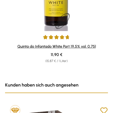
Durchschnittliche Bewertung von 4.85 von 5 Sternen
Quinta do Infantado White Port 19,5% vol. 0,75l
Regulärer Preis:
11,90 €
(15,87 € / 1 Liter)
Produktgalerie überspringen
Kunden haben sich auch angesehen