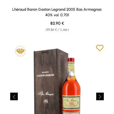
Lhéraud Baron Gaston Legrand 2005 Bas Armagnac
40% vol. 0,70l
Regulärer Preis:
83,90 €
(119,86 € / 1 Liter)