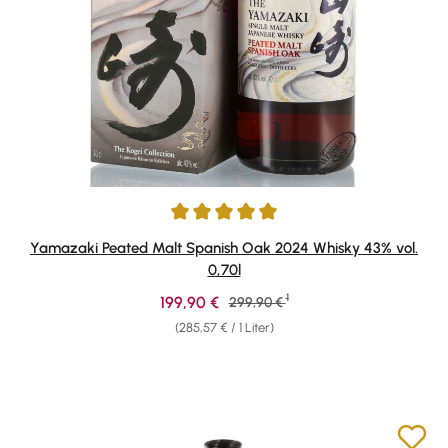
Durchschnittliche Bewertung von 5 von 5 Sternen
Yamazaki Peated Malt Spanish Oak 2024 Whisky 43% vol.
0,70l
1
Verkaufspreis:
199,90 €
Regulärer Preis:
299,90 €
(285,57 € / 1 Liter)