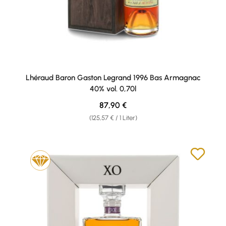
Lhéraud Baron Gaston Legrand 1996 Bas Armagnac
40% vol. 0,70l
Regulärer Preis:
87,90 €
(125,57 € / 1 Liter)