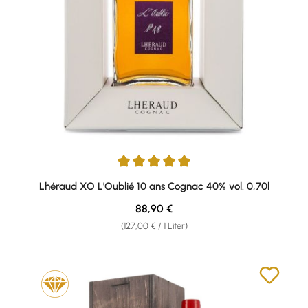
Durchschnittliche Bewertung von 5 von 5 Sternen
Lhéraud XO L'Oublié 10 ans Cognac 40% vol. 0,70l
Regulärer Preis:
88,90 €
(127,00 € / 1 Liter)