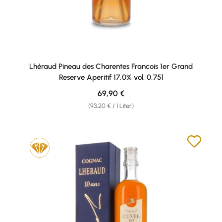
Lhéraud Pineau des Charentes Francois 1er Grand
Reserve Aperitif 17,0% vol. 0,75l
Regulärer Preis:
69,90 €
(93,20 € / 1 Liter)