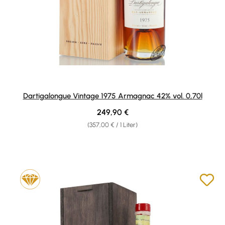
Dartigalongue Vintage 1975 Armagnac 42% vol. 0,70l
Regulärer Preis:
249,90 €
(357,00 € / 1 Liter)