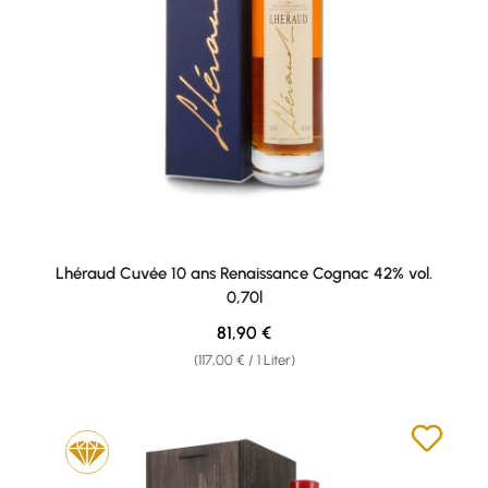
Lhéraud Cuvée 10 ans Renaissance Cognac 42% vol.
0,70l
Regulärer Preis:
81,90 €
(117,00 € / 1 Liter)