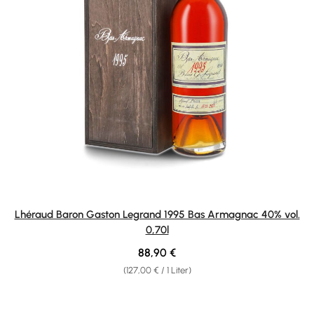
Lhéraud Baron Gaston Legrand 1995 Bas Armagnac 40% vol.
0,70l
Regulärer Preis:
88,90 €
(127,00 € / 1 Liter)