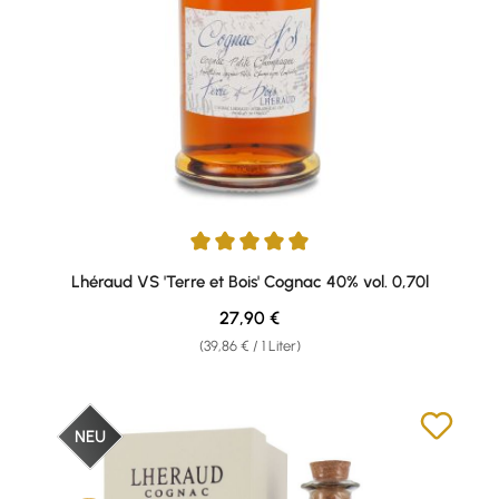
Durchschnittliche Bewertung von 5 von 5 Sternen
Lhéraud VS 'Terre et Bois' Cognac 40% vol. 0,70l
Regulärer Preis:
27,90 €
(39,86 € / 1 Liter)
NEU