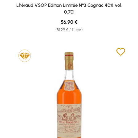
Lhéraud VSOP Edition Limitée N°3 Cognac 40% vol.
0,70l
Regulärer Preis:
56,90 €
(81,29 € / 1 Liter)