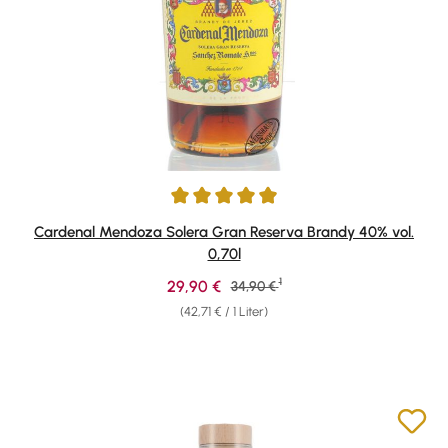
Durchschnittliche Bewertung von 4.89 von 5 Sternen
Cardenal Mendoza Solera Gran Reserva Brandy 40% vol.
0,70l
1
Verkaufspreis:
29,90 €
Regulärer Preis:
34,90 €
(42,71 € / 1 Liter)