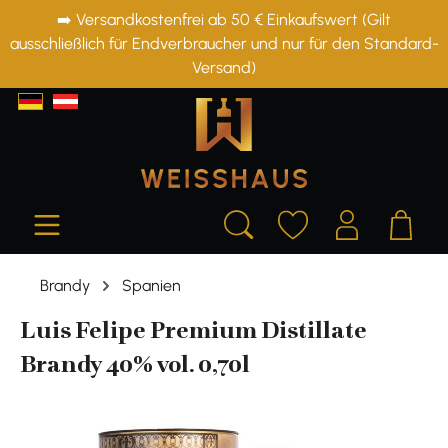
➡️ Versandkostenfrei ab 50 € Einkaufswert (Gilt
alt springen
ausschließlich für Endverbraucher und nur für den Standard-
Versand)
Brandy
Spanien
Luis Felipe Premium Distillate
Brandy 40% vol. 0,70l
Bildergalerie überspringen