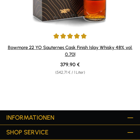
Durchschnittliche Bewertung von 5 von 5 Sternen
Bowmore 22 YO Sauternes Cask Finish Islay Whisky 48% vol.
0,70l
Regulärer Preis:
379,90 €
(542,71 € / 1 Liter)
INFORMATIONEN
SHOP SERVICE