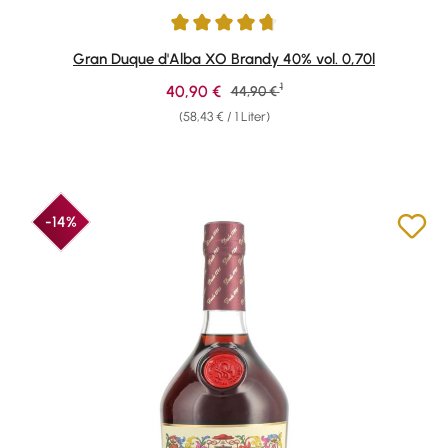
Durchschnittliche Bewertung von 4.79 von 5 Sternen
Gran Duque d'Alba XO Brandy 40% vol. 0,70l
1
Verkaufspreis:
40,90 €
Regulärer Preis:
44,90 €
(58,43 € / 1 Liter)
-14%