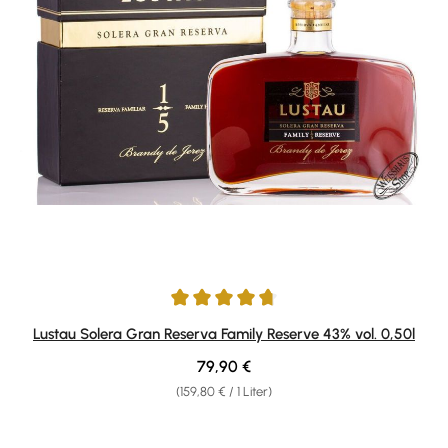
Durchschnittliche Bewertung von 4.67 von 5 Sternen
Lustau Solera Gran Reserva Family Reserve 43% vol. 0,50l
Regulärer Preis:
79,90 €
(159,80 € / 1 Liter)