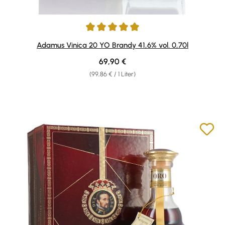
Durchschnittliche Bewertung von 5 von 5 Sternen
Adamus Vinica 20 YO Brandy 41,6% vol. 0,70l
Regulärer Preis:
69,90 €
(99,86 € / 1 Liter)