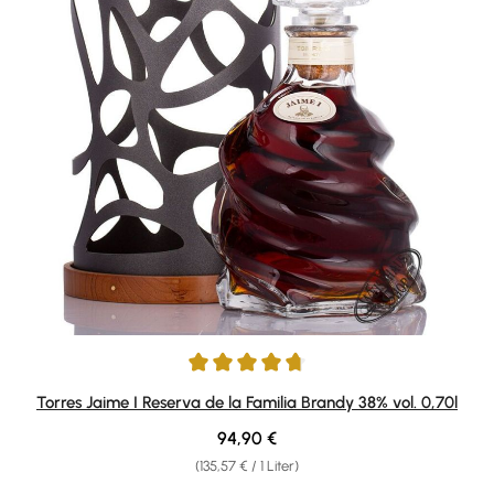
Durchschnittliche Bewertung von 4.85 von 5 Sternen
Torres Jaime I Reserva de la Familia Brandy 38% vol. 0,70l
Regulärer Preis:
94,90 €
(135,57 € / 1 Liter)