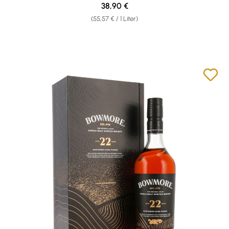
Regulärer Preis:
38,90 €
(55,57 € / 1 Liter)