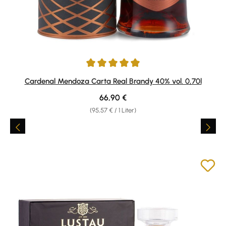
Durchschnittliche Bewertung von 4.88 von 5 Sternen
Cardenal Mendoza Carta Real Brandy 40% vol. 0,70l
Regulärer Preis:
66,90 €
(95,57 € / 1 Liter)