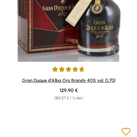
Durchschnittliche Bewertung von 4.67 von 5 Sternen
Gran Duque d'Alba Oro Brandy 40% vol. 0,70l
Regulärer Preis:
129,90 €
(185,57 € / 1 Liter)