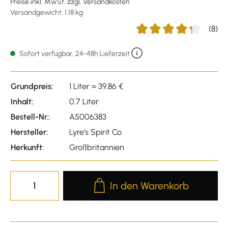
Preise inkl. MwSt. zzgl. Versandkosten
Versandgewicht: 1.18 kg
(8)
Durchschnittliche Bewert
Sofort verfügbar, 24-48h Lieferzeit
Grundpreis:
1 Liter = 39,86 €
Inhalt:
0.7 Liter
Bestell-Nr.:
A5006383
Hersteller:
Lyre's Spirit Co
Herkunft:
Großbritannien
Produkt Anzahl: Gib den gewünscht
In den Warenkorb