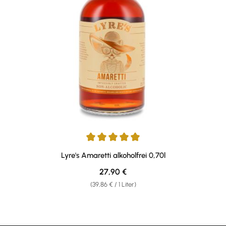
Durchschnittliche Bewertung von 5 von 5 Sternen
Lyre's Amaretti alkoholfrei 0,70l
Regulärer Preis:
27,90 €
(39,86 € / 1 Liter)