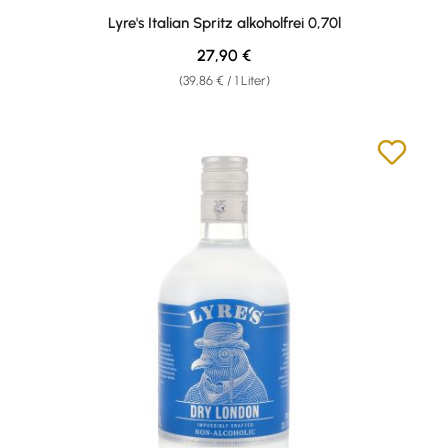
Durchschnittliche Bewertung von 4.97 von 5 Sternen
Lyre's Italian Spritz alkoholfrei 0,70l
Regulärer Preis:
27,90 €
(39,86 € / 1 Liter)