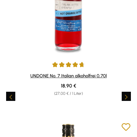
Durchschnittliche Bewertung von 4.7 von 5 Sternen
UNDONE No. 7 Italian alkoholfrei 0,70l
Regulärer Preis:
18,90 €
(27,00 € / 1 Liter)