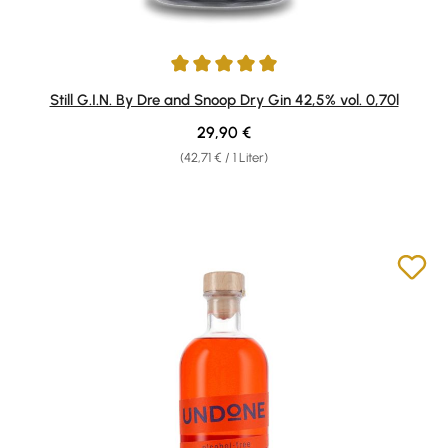
Durchschnittliche Bewertung von 5 von 5 Sternen
Still G.I.N. By Dre and Snoop Dry Gin 42,5% vol. 0,70l
Regulärer Preis:
29,90 €
(42,71 € / 1 Liter)