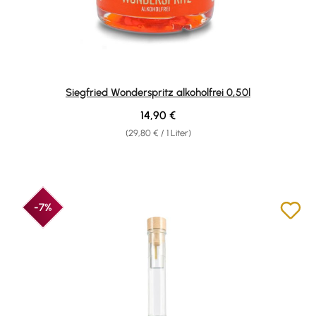
Siegfried Wonderspritz alkoholfrei 0,50l
Regulärer Preis:
14,90 €
(29,80 € / 1 Liter)
-7%