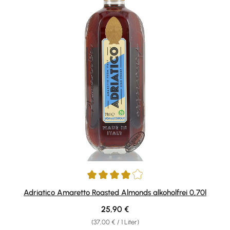
Durchschnittliche Bewertung von 4 von 5 Sternen
Adriatico Amaretto Roasted Almonds alkoholfrei 0,70l
Regulärer Preis:
25,90 €
(37,00 € / 1 Liter)