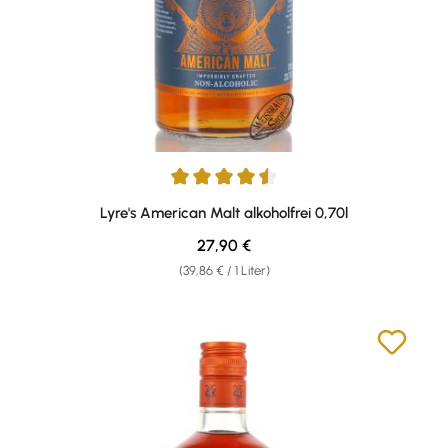
Durchschnittliche Bewertung von 4.38 von 5 Sternen
Lyre's American Malt alkoholfrei 0,70l
Regulärer Preis:
27,90 €
(39,86 € / 1 Liter)