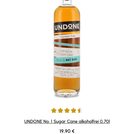
Durchschnittliche Bewertung von 4.5 von 5 Sternen
UNDONE No. 1 Sugar Cane alkoholfrei 0,70l
Regulärer Preis:
19,90 €