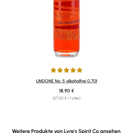
Durchschnittliche Bewertung von 5 von 5 Sternen
UNDONE No. 5 alkoholfrei 0,70l
Regulärer Preis:
18,90 €
(27,00 € / 1 Liter)
Produktgalerie überspringen
Weitere Produkte von Lyre's Spirit Co ansehen