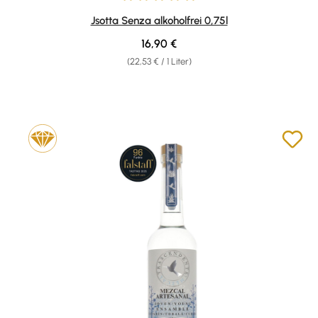
Durchschnittliche Bewertung von 5 von 5 Sternen
Jsotta Senza alkoholfrei 0,75l
Regulärer Preis:
16,90 €
(22,53 € / 1 Liter)