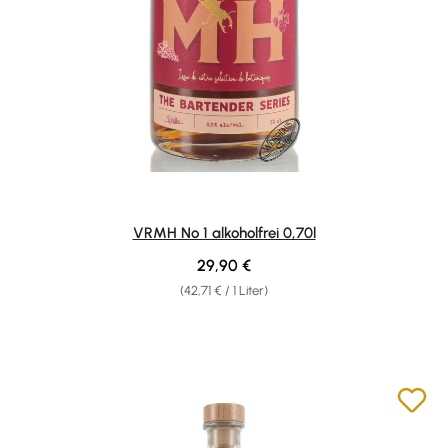
VRMH No 1 alkoholfrei 0,70l
Regulärer Preis:
29,90 €
(42,71 € / 1 Liter)