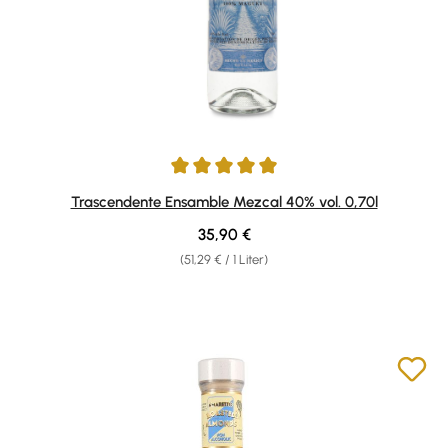
Durchschnittliche Bewertung von 5 von 5 Sternen
Trascendente Ensamble Mezcal 40% vol. 0,70l
Regulärer Preis:
35,90 €
(51,29 € / 1 Liter)