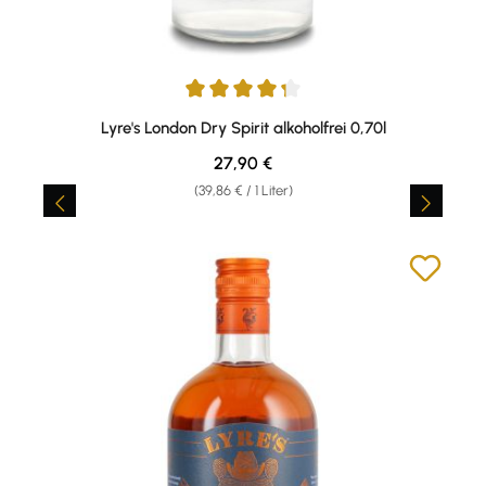
Durchschnittliche Bewertung von 4.25 von 5 Sternen
Lyre's London Dry Spirit alkoholfrei 0,70l
Regulärer Preis:
27,90 €
(39,86 € / 1 Liter)