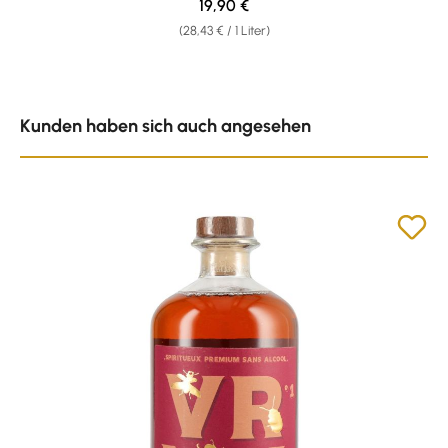
Regulärer Preis:
19,90 €
(28,43 € / 1 Liter)
Produktgalerie überspringen
Kunden haben sich auch angesehen