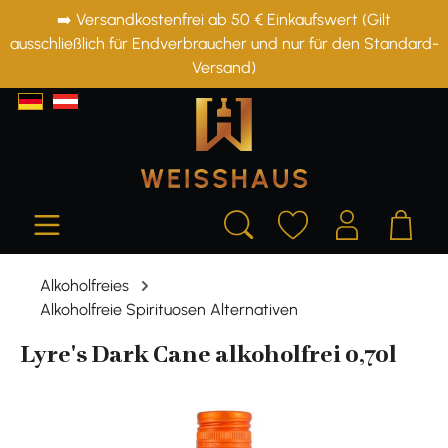
➡️ Versandkostenfrei ab 50 € Einkaufswert (Gilt
alt springen
ausschließlich für Endverbraucher und nur für den Standard-
Versand)
Alkoholfreies
Alkoholfreie Spirituosen Alternativen
Lyre's Dark Cane alkoholfrei 0,70l
Bildergalerie überspringen