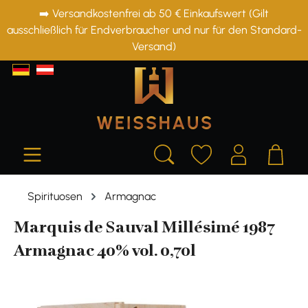
➡️ Versandkostenfrei ab 50 € Einkaufswert (Gilt
alt springen
ausschließlich für Endverbraucher und nur für den Standard-
Versand)
Spirituosen
Armagnac
Marquis de Sauval Millésimé 1987
Armagnac 40% vol. 0,70l
Bildergalerie überspringen