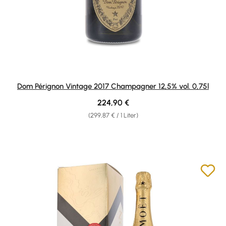
Dom Pérignon Vintage 2017 Champagner 12,5% vol. 0,75l
Regulärer Preis:
224,90 €
(299,87 € / 1 Liter)