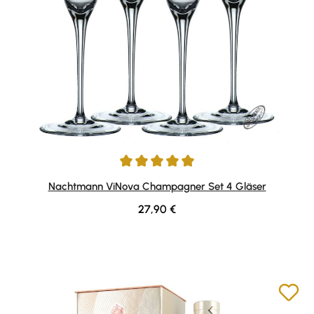
Durchschnittliche Bewertung von 5 von 5 Sternen
Nachtmann ViNova Champagner Set 4 Gläser
Regulärer Preis:
27,90 €