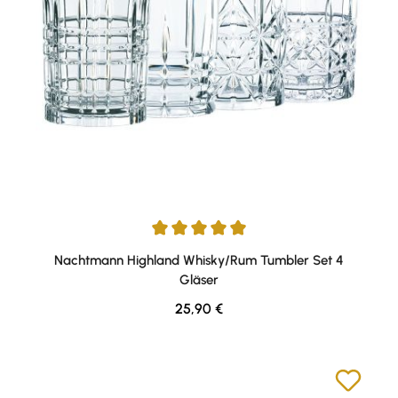
Durchschnittliche Bewertung von 4.94 von 5 Sternen
Nachtmann Highland Whisky/Rum Tumbler Set 4
Gläser
Regulärer Preis:
25,90 €