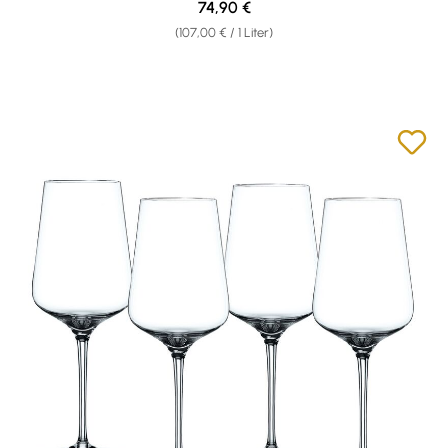
Regulärer Preis:
74,90 €
(107,00 € / 1 Liter)