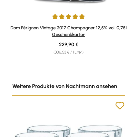
Durchschnittliche Bewertung von 5 von 5 Sternen
Dom Pérignon Vintage 2017 Champagner 12,5% vol. 0,75l
Geschenkkarton
Regulärer Preis:
229,90 €
(306,53 € / 1 Liter)
Produktgalerie überspringen
Weitere Produkte von Nachtmann ansehen