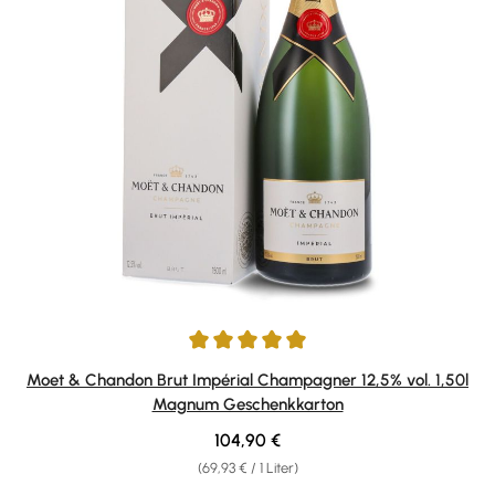
Durchschnittliche Bewertung von 5 von 5 Sternen
Moet & Chandon Brut Impérial Champagner 12,5% vol. 1,50l
Magnum Geschenkkarton
Regulärer Preis:
104,90 €
(69,93 € / 1 Liter)