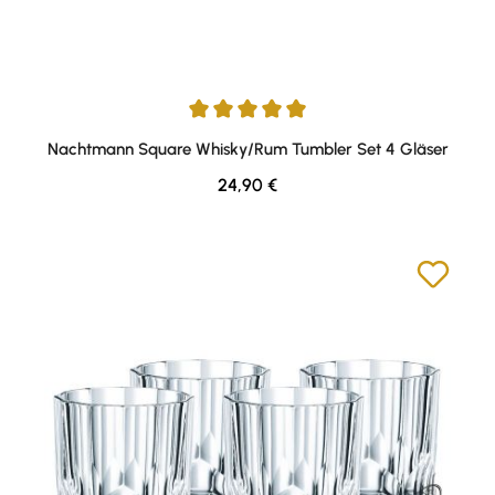
Durchschnittliche Bewertung von 5 von 5 Sternen
Nachtmann Square Whisky/Rum Tumbler Set 4 Gläser
Regulärer Preis:
24,90 €