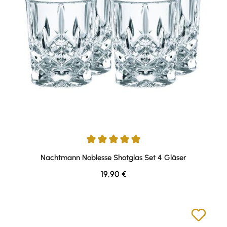
Durchschnittliche Bewertung von 5 von 5 Sternen
Nachtmann Noblesse Shotglas Set 4 Gläser
Regulärer Preis:
19,90 €