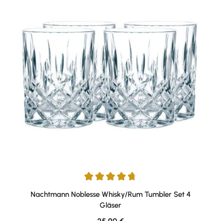
Durchschnittliche Bewertung von 4.75 von 5 Sternen
Nachtmann Noblesse Whisky/Rum Tumbler Set 4
Gläser
Regulärer Preis: