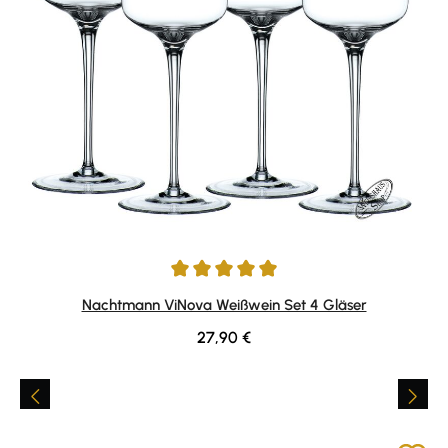
Durchschnittliche Bewertung von 5 von 5 Sternen
Nachtmann ViNova Weißwein Set 4 Gläser
Regulärer Preis:
27,90 €