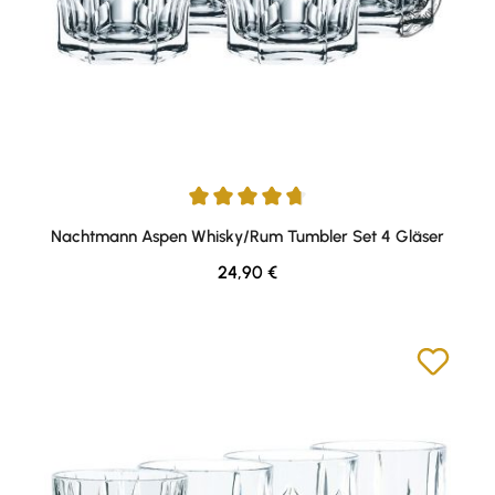
Durchschnittliche Bewertung von 4.67 von 5 Sternen
Nachtmann Aspen Whisky/Rum Tumbler Set 4 Gläser
Regulärer Preis:
24,90 €