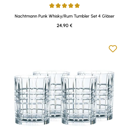
Durchschnittliche Bewertung von 5 von 5 Sternen
Nachtmann Punk Whisky/Rum Tumbler Set 4 Gläser
Regulärer Preis:
24,90 €