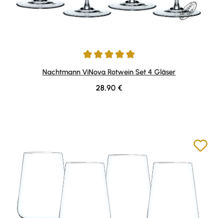
Durchschnittliche Bewertung von 5 von 5 Sternen
Nachtmann ViNova Rotwein Set 4 Gläser
Regulärer Preis:
28,90 €