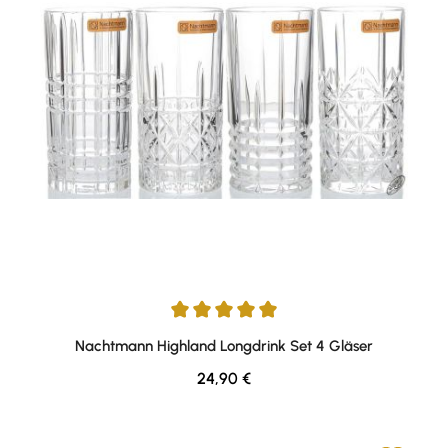
Durchschnittliche Bewertung von 5 von 5 Sternen
Nachtmann Highland Longdrink Set 4 Gläser
Regulärer Preis:
24,90 €