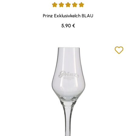
Durchschnittliche Bewertung von 5 von 5 Sternen
Prinz Exklusivkelch BLAU
Regulärer Preis:
5,90 €