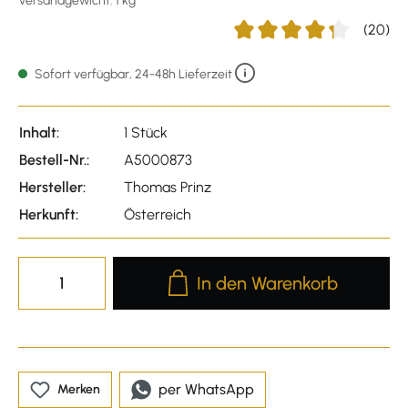
Versandgewicht: 1 kg
(20)
Durchschnittliche Bewertu
Sofort verfügbar, 24-48h Lieferzeit
Inhalt:
1 Stück
Bestell-Nr.:
A5000873
Hersteller:
Thomas Prinz
Herkunft:
Österreich
Produkt Anzahl: Gib den gewünscht
In den Warenkorb
per WhatsApp
Merken