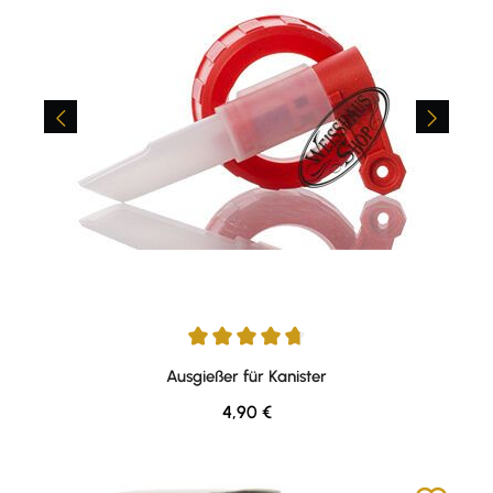
Durchschnittliche Bewertung von 4.76 von 5 Sternen
Ausgießer für Kanister
Regulärer Preis:
4,90 €