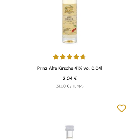
Durchschnittliche Bewertung von 4.87 von 5 Sternen
Prinz Alte Kirsche 41% vol. 0,04l
Regulärer Preis:
2,04 €
(51,00 € / 1 Liter)