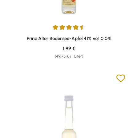
Durchschnittliche Bewertung von 4.43 von 5 Sternen
Prinz Alter Bodensee-Apfel 41% vol. 0,04l
Regulärer Preis:
1,99 €
(49,75 € / 1 Liter)