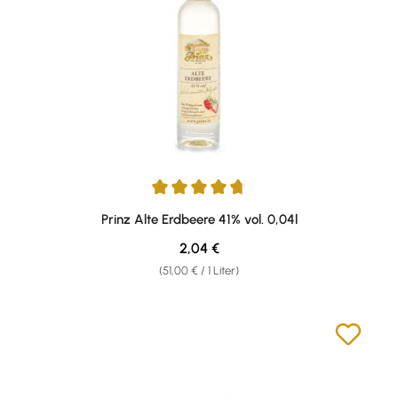
Durchschnittliche Bewertung von 4.67 von 5 Sternen
Prinz Alte Erdbeere 41% vol. 0,04l
Regulärer Preis:
2,04 €
(51,00 € / 1 Liter)