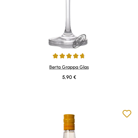
Durchschnittliche Bewertung von 4.75 von 5 Sternen
Berta Grappa Glas
Regulärer Preis:
5,90 €