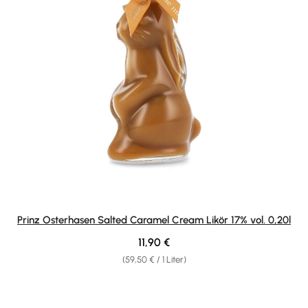
Prinz Osterhasen Salted Caramel Cream Likör 17% vol. 0,20l
Regulärer Preis:
11,90 €
(59,50 € / 1 Liter)