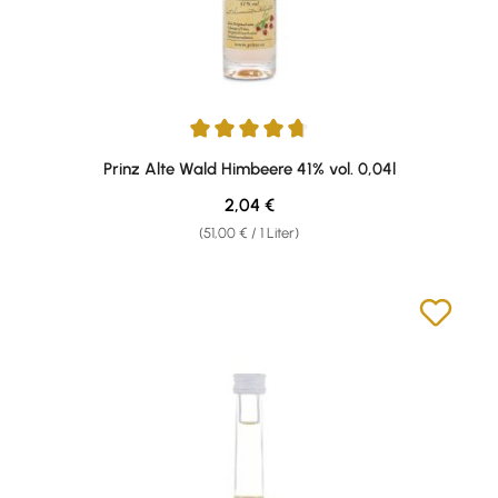
Durchschnittliche Bewertung von 4.75 von 5 Sternen
Prinz Alte Wald Himbeere 41% vol. 0,04l
Regulärer Preis:
2,04 €
(51,00 € / 1 Liter)