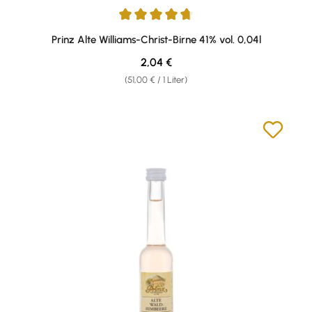
Durchschnittliche Bewertung von 4.75 von 5 Sternen
Prinz Alte Williams-Christ-Birne 41% vol. 0,04l
Regulärer Preis:
2,04 €
(51,00 € / 1 Liter)