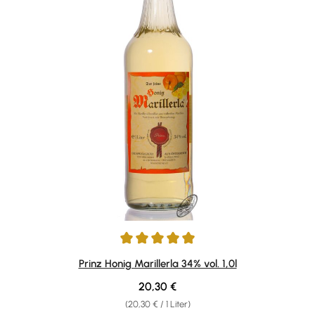
Durchschnittliche Bewertung von 4.93 von 5 Sternen
Prinz Honig Marillerla 34% vol. 1,0l
Regulärer Preis:
20,30 €
(20,30 € / 1 Liter)