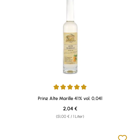
Durchschnittliche Bewertung von 4.89 von 5 Sternen
Prinz Alte Marille 41% vol. 0,04l
Regulärer Preis:
2,04 €
(51,00 € / 1 Liter)