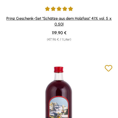
Durchschnittliche Bewertung von 5 von 5 Sternen
Prinz Geschenk-Set "Schätze aus dem Holzfass" 41% vol. 5 x
0,50l
Regulärer Preis:
119,90 €
(47,96 € / 1 Liter)