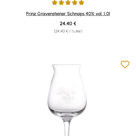
Durchschnittliche Bewertung von 5 von 5 Sternen
Prinz Gravensteiner Schnaps 40% vol. 1,0l
Regulärer Preis:
24,40 €
(24,40 € / 1 Liter)