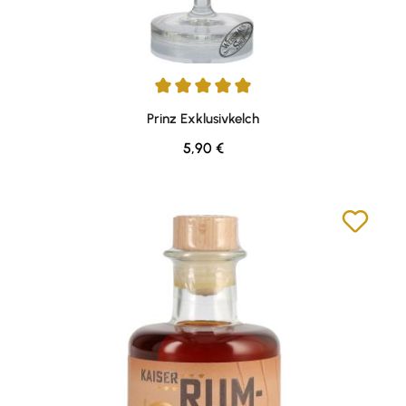
Durchschnittliche Bewertung von 5 von 5 Sternen
Prinz Exklusivkelch
Regulärer Preis:
5,90 €