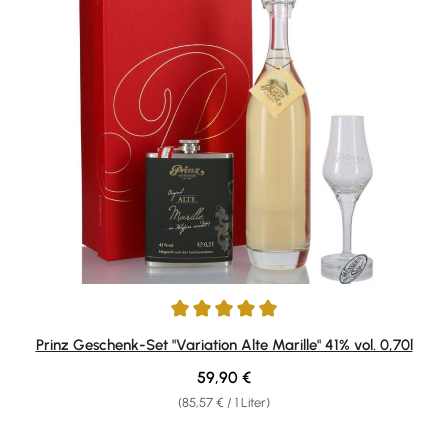
Durchschnittliche Bewertung von 5 von 5 Sternen
Prinz Geschenk-Set "Variation Alte Marille" 41% vol. 0,70l
Regulärer Preis:
59,90 €
(85,57 € / 1 Liter)