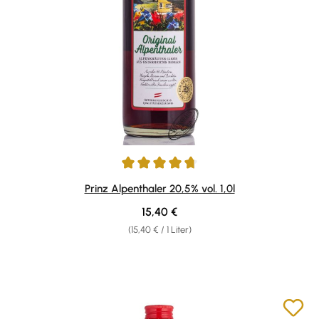
Durchschnittliche Bewertung von 4.66 von 5 Sternen
Prinz Alpenthaler 20,5% vol. 1,0l
Regulärer Preis:
15,40 €
(15,40 € / 1 Liter)