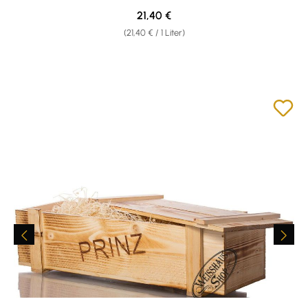
Regulärer Preis:
21,40 €
(21,40 € / 1 Liter)