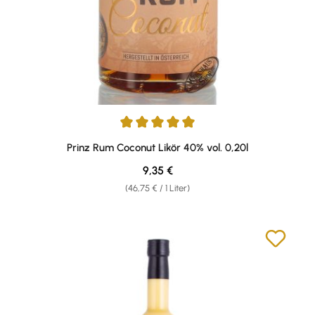
Durchschnittliche Bewertung von 5 von 5 Sternen
Prinz Rum Coconut Likör 40% vol. 0,20l
Regulärer Preis:
9,35 €
(46,75 € / 1 Liter)