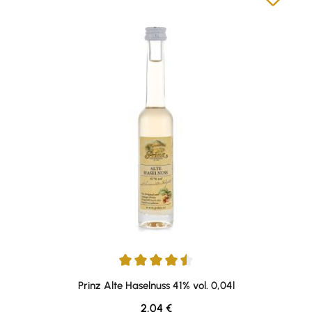
Durchschnittliche Bewertung von 4.57 von 5 Sternen
Prinz Alte Haselnuss 41% vol. 0,04l
Regulärer Preis:
2,04 €