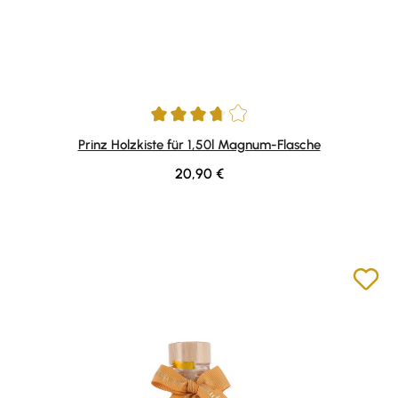
Durchschnittliche Bewertung von 3.67 von 5 Sternen
Prinz Holzkiste für 1,50l Magnum-Flasche
Regulärer Preis:
20,90 €