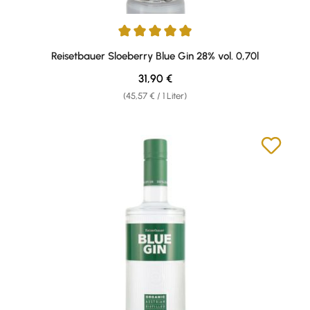
Durchschnittliche Bewertung von 4.89 von 5 Sternen
Reisetbauer Sloeberry Blue Gin 28% vol. 0,70l
Regulärer Preis:
31,90 €
(45,57 € / 1 Liter)