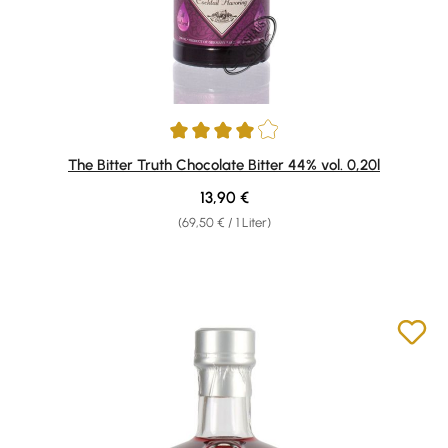
Durchschnittliche Bewertung von 4 von 5 Sternen
The Bitter Truth Chocolate Bitter 44% vol. 0,20l
Regulärer Preis:
13,90 €
(69,50 € / 1 Liter)