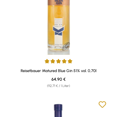
Durchschnittliche Bewertung von 5 von 5 Sternen
Reisetbauer Matured Blue Gin 51% vol. 0,70l
Regulärer Preis:
64,90 €
(92,71 € / 1 Liter)