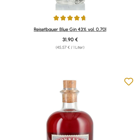
Durchschnittliche Bewertung von 4.77 von 5 Sternen
Reisetbauer Blue Gin 43% vol. 0,70l
Regulärer Preis:
31,90 €
(45,57 € / 1 Liter)