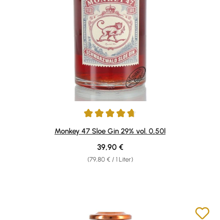
Durchschnittliche Bewertung von 4.78 von 5 Sternen
Monkey 47 Sloe Gin 29% vol. 0,50l
Regulärer Preis:
39,90 €
(79,80 € / 1 Liter)