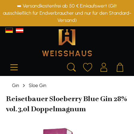
➡️ Versandkostenfrei ab 50 € Einkaufswert (Gilt
alt springen
ausschließlich für Endverbraucher und nur für den Standard-
Versand)
Gin
Sloe Gin
Reisetbauer Sloeberry Blue Gin 28%
vol. 3,0l Doppelmagnum
Bildergalerie überspringen