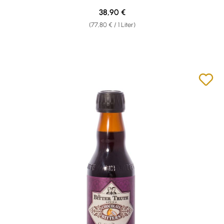
Regulärer Preis:
38,90 €
(77,80 € / 1 Liter)