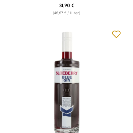
Regulärer Preis:
31,90 €
(45,57 € / 1 Liter)