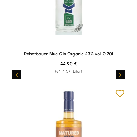
Reisetbauer Blue Gin Organic 43% vol. 0,70l
Regulärer Preis:
44,90 €
(64,14 € / 1 Liter)