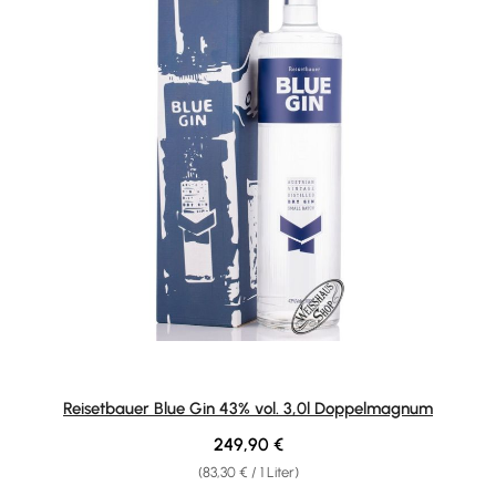
Reisetbauer Blue Gin 43% vol. 3,0l Doppelmagnum
Regulärer Preis:
249,90 €
(83,30 € / 1 Liter)