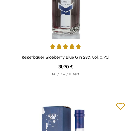
Durchschnittliche Bewertung von 4.89 von 5 Sternen
Reisetbauer Sloeberry Blue Gin 28% vol. 0,70l
Regulärer Preis:
31,90 €
(45,57 € / 1 Liter)