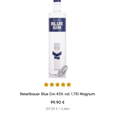
Durchschnittliche Bewertung von 5 von 5 Sternen
Reisetbauer Blue Gin 43% vol. 1,75l Magnum
Regulärer Preis:
99,90 €
(57,09 € / 1 Liter)