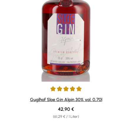
Durchschnittliche Bewertung von 5 von 5 Sternen
Guglhof Sloe Gin Alpin 30% vol. 0,70l
Regulärer Preis:
42,90 €
(61,29 € / 1 Liter)