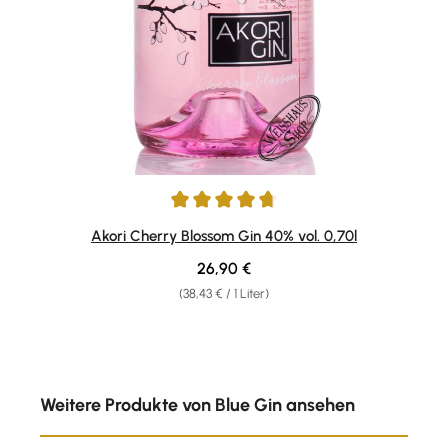
Durchschnittliche Bewertung von 4.83 von 5 Sternen
Akori Cherry Blossom Gin 40% vol. 0,70l
Regulärer Preis:
26,90 €
(38,43 € / 1 Liter)
Produktgalerie überspringen
Weitere Produkte von Blue Gin ansehen