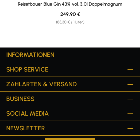
Reisetbauer Blue Gin 43% vol. 3,0l Doppelmagnum
Regulärer Preis:
249,90 €
(83,30 € / 1 Liter)
INFORMATIONEN
SHOP SERVICE
ZAHLARTEN & VERSAND
BUSINESS
SOCIAL MEDIA
NEWSLETTER