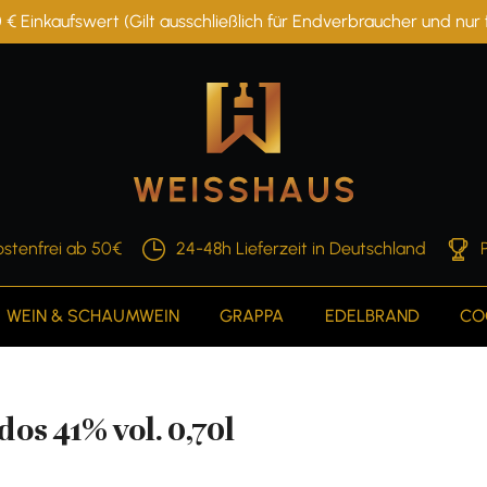
 € Einkaufswert (Gilt ausschließlich für Endverbraucher und nu
stenfrei ab 50€
24-48h Lieferzeit in Deutschland
WEIN & SCHAUMWEIN
GRAPPA
EDELBRAND
CO
os 41% vol. 0,70l