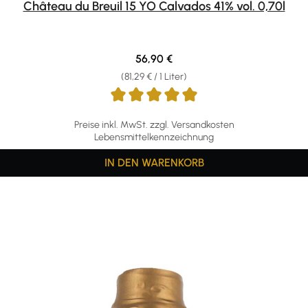
Château du Breuil 15 YO Calvados 41% vol. 0,70l
Regulärer Preis:
56,90 €
(81,29 € / 1 Liter)
Preise inkl. MwSt. zzgl. Versandkosten
Lebensmittelkennzeichnung
IN DEN WARENKORB