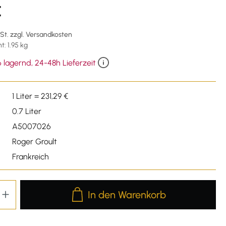
€
wSt. zzgl. Versandkosten
: 1.95 kg
 lagernd, 24-48h Lieferzeit
1 Liter = 231,29 €
0.7 Liter
A5007026
Roger Groult
Frankreich
Produkt Anzahl: Gib den gewünschten We
In den Warenkorb