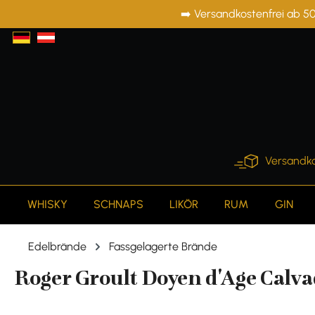
➡️ Versandkostenfrei ab 50
springen
Zur Hauptnavigation springen
Versandko
WHISKY
SCHNAPS
LIKÖR
RUM
GIN
Edelbrände
Fassgelagerte Brände
Roger Groult Doyen d'Age Calvad