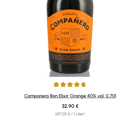
Durchschnittliche Bewertung von 4.73 von 5 Sternen
Companero Ron Elixir Orange 40% vol. 0,70l
Regulärer Preis:
32,90 €
(47,00 € / 1 Liter)