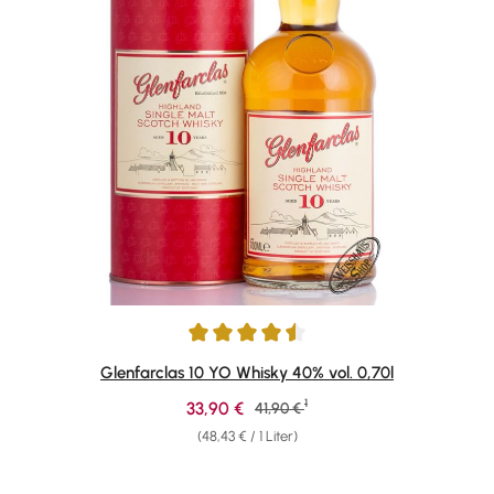
Durchschnittliche Bewertung von 4.58 von 5 Sternen
Glenfarclas 10 YO Whisky 40% vol. 0,70l
1
Verkaufspreis:
33,90 €
Regulärer Preis:
41,90 €
(48,43 € / 1 Liter)