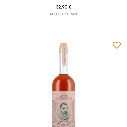
Regulärer Preis:
32,90 €
(47,00 € / 1 Liter)