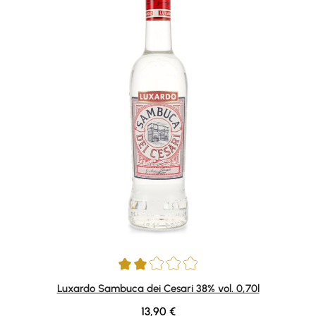
Durchschnittliche Bewertung von 2 von 5 Sternen
Luxardo Sambuca dei Cesari 38% vol. 0,70l
Regulärer Preis:
13,90 €