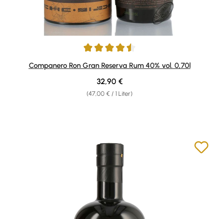
Durchschnittliche Bewertung von 4.57 von 5 Sternen
Companero Ron Gran Reserva Rum 40% vol. 0,70l
Regulärer Preis:
32,90 €
(47,00 € / 1 Liter)