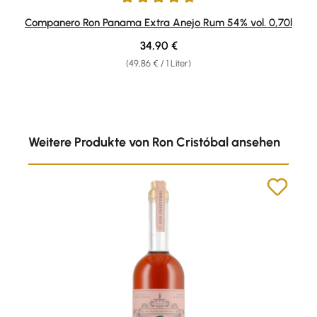
Durchschnittliche Bewertung von 4.82 von 5 Sternen
Companero Ron Panama Extra Anejo Rum 54% vol. 0,70l
Regulärer Preis:
34,90 €
(49,86 € / 1 Liter)
Produktgalerie überspringen
Weitere Produkte von Ron Cristóbal ansehen