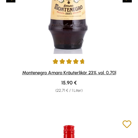
Durchschnittliche Bewertung von 4.86 von 5 Sternen
Montenegro Amaro Kräuterlikör 23% vol. 0,70l
Regulärer Preis:
15,90 €
(22,71 € / 1 Liter)