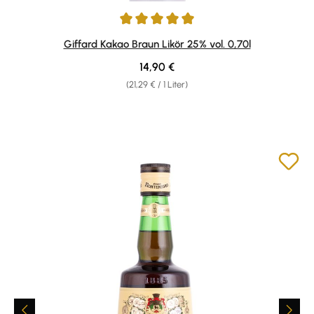
Durchschnittliche Bewertung von 5 von 5 Sternen
Giffard Kakao Braun Likör 25% vol. 0,70l
Regulärer Preis:
14,90 €
(21,29 € / 1 Liter)