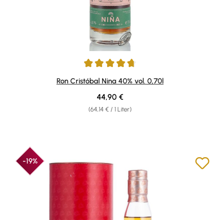
Durchschnittliche Bewertung von 4.75 von 5 Sternen
Ron Cristóbal Nina 40% vol. 0,70l
Regulärer Preis:
44,90 €
(64,14 € / 1 Liter)
-19%