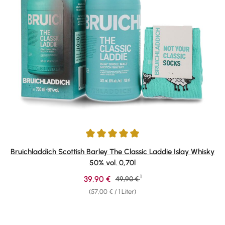
Durchschnittliche Bewertung von 4.92 von 5 Sternen
Bruichladdich Scottish Barley The Classic Laddie Islay Whisky
50% vol. 0,70l
1
Verkaufspreis:
39,90 €
Regulärer Preis:
49,90 €
(57,00 € / 1 Liter)