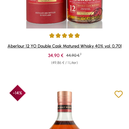
Durchschnittliche Bewertung von 4.88 von 5 Sternen
Aberlour 12 YO Double Cask Matured Whisky 40% vol. 0,70l
1
Verkaufspreis:
34,90 €
Regulärer Preis:
44,90 €
(49,86 € / 1 Liter)
-14%