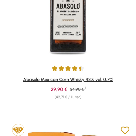
Durchschnittliche Bewertung von 4.6 von 5 Sternen
Abasolo Mexican Corn Whisky 43% vol. 0,70l
1
Verkaufspreis:
29,90 €
Regulärer Preis:
34,90 €
(42,71 € / 1 Liter)