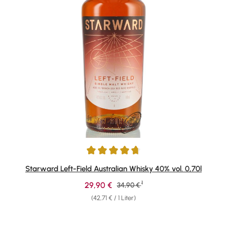
Durchschnittliche Bewertung von 4.67 von 5 Sternen
Starward Left-Field Australian Whisky 40% vol. 0,70l
1
Verkaufspreis:
29,90 €
Regulärer Preis:
34,90 €
(42,71 € / 1 Liter)