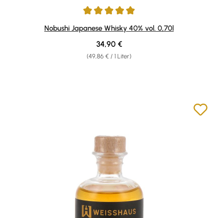
Durchschnittliche Bewertung von 5 von 5 Sternen
Nobushi Japanese Whisky 40% vol. 0,70l
Regulärer Preis:
34,90 €
(49,86 € / 1 Liter)