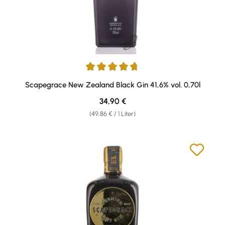
Durchschnittliche Bewertung von 4.71 von 5 Sternen
Scapegrace New Zealand Black Gin 41,6% vol. 0,70l
Regulärer Preis:
34,90 €
(49,86 € / 1 Liter)