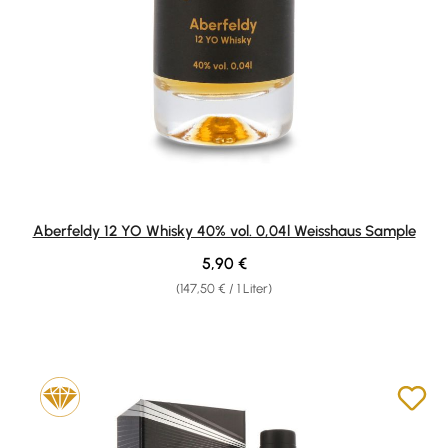
Aberfeldy 12 YO Whisky 40% vol. 0,04l Weisshaus Sample
Regulärer Preis:
5,90 €
(147,50 € / 1 Liter)