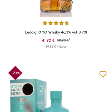
Durchschnittliche Bewertung von 4.78 von 5 Sternen
Ledaig 10 YO Whisky 46,3% vol. 0,70l
1
Verkaufspreis:
41,90 €
Regulärer Preis:
59,90 €
(59,86 € / 1 Liter)
-20%