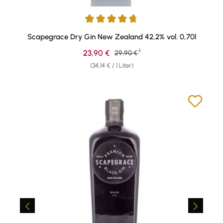
Durchschnittliche Bewertung von 4.86 von 5 Sternen
Scapegrace Dry Gin New Zealand 42,2% vol. 0,70l
1
Verkaufspreis:
23,90 €
Regulärer Preis:
29,90 €
(34,14 € / 1 Liter)