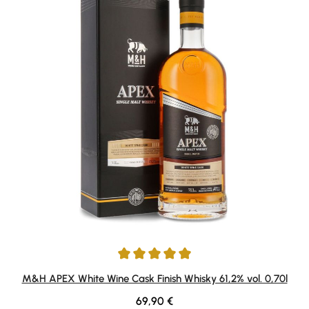
Durchschnittliche Bewertung von 5 von 5 Sternen
M&H APEX White Wine Cask Finish Whisky 61,2% vol. 0,70l
Regulärer Preis:
69,90 €