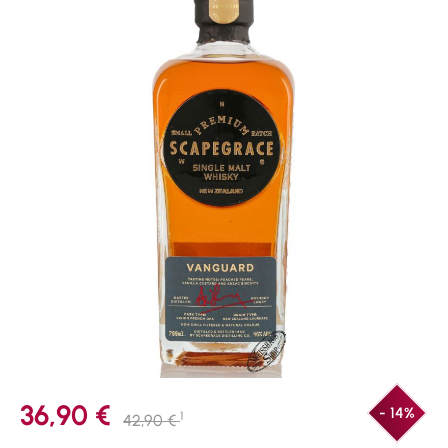
36,90 €
- 14%
1
42,90 €