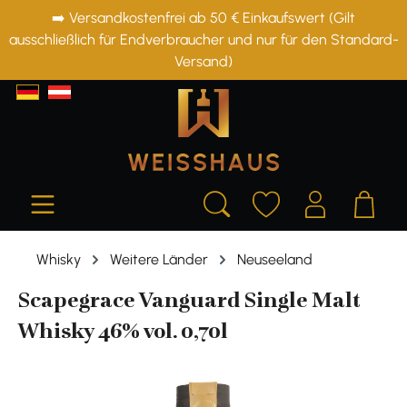
➡️ Versandkostenfrei ab 50 € Einkaufswert (Gilt
alt springen
ausschließlich für Endverbraucher und nur für den Standard-
Versand)
Whisky
Weitere Länder
Neuseeland
Scapegrace Vanguard Single Malt
Whisky 46% vol. 0,70l
Bildergalerie überspringen