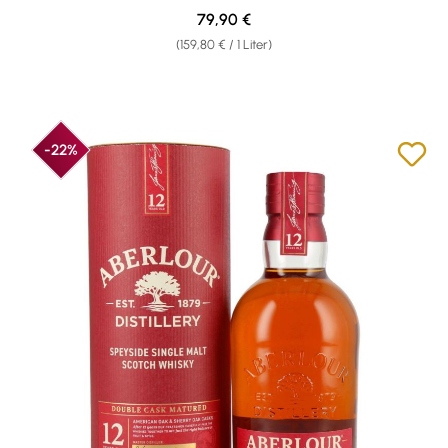
Regulärer Preis:
79,90 €
(159,80 € / 1 Liter)
-22%