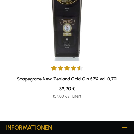
Durchschnittliche Bewertung von 4.5 von 5 Sternen
Scapegrace New Zealand Gold Gin 57% vol. 0,70l
Regulärer Preis:
39,90 €
(57,00 € / 1 Liter)
INFORMATIONEN