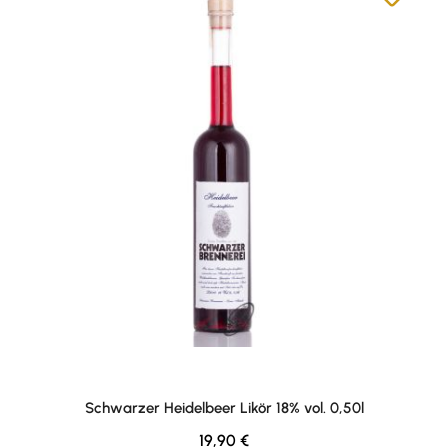
Schwarzer Heidelbeer Likör 18% vol. 0,50l
Regulärer Preis:
19,90 €