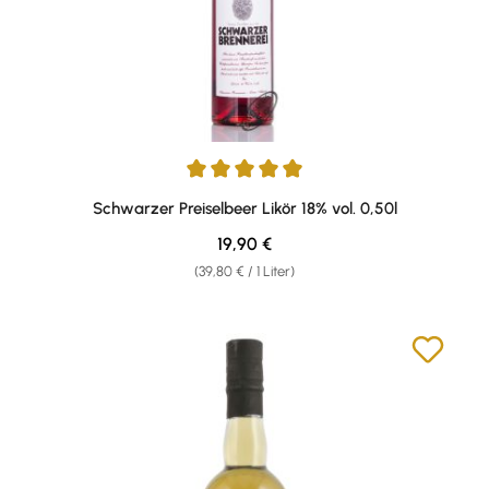
Durchschnittliche Bewertung von 5 von 5 Sternen
Schwarzer Preiselbeer Likör 18% vol. 0,50l
Regulärer Preis:
19,90 €
(39,80 € / 1 Liter)