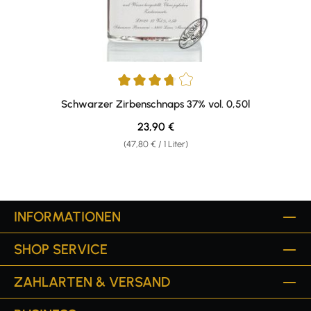
Durchschnittliche Bewertung von 3.83 von 5 Sternen
Schwarzer Zirbenschnaps 37% vol. 0,50l
Regulärer Preis:
23,90 €
(47,80 € / 1 Liter)
INFORMATIONEN
SHOP SERVICE
ZAHLARTEN & VERSAND