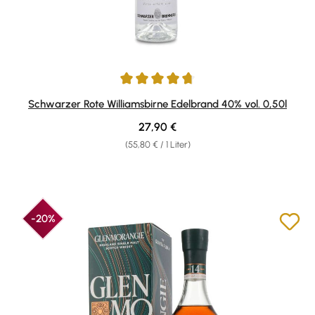
Durchschnittliche Bewertung von 4.85 von 5 Sternen
Schwarzer Rote Williamsbirne Edelbrand 40% vol. 0,50l
Regulärer Preis:
27,90 €
(55,80 € / 1 Liter)
-20%