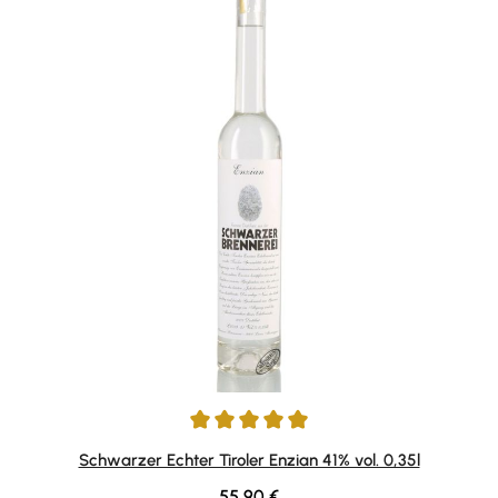
Durchschnittliche Bewertung von 5 von 5 Sternen
Schwarzer Echter Tiroler Enzian 41% vol. 0,35l
Regulärer Preis:
55,90 €