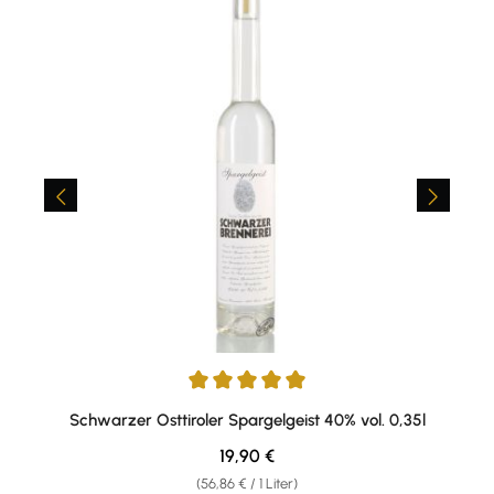
Durchschnittliche Bewertung von 5 von 5 Sternen
Schwarzer Osttiroler Spargelgeist 40% vol. 0,35l
Regulärer Preis:
19,90 €
(56,86 € / 1 Liter)