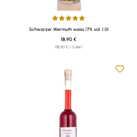
Durchschnittliche Bewertung von 4.95 von 5 Sternen
Schwarzer Wermuth weiss 17% vol. 1,0l
Regulärer Preis:
18,90 €
(18,90 € / 1 Liter)