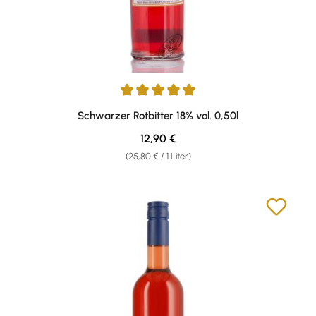
Durchschnittliche Bewertung von 5 von 5 Sternen
Schwarzer Rotbitter 18% vol. 0,50l
Regulärer Preis:
12,90 €
(25,80 € / 1 Liter)