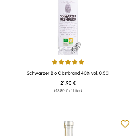
Durchschnittliche Bewertung von 5 von 5 Sternen
Schwarzer Bio Obstbrand 40% vol. 0,50l
Regulärer Preis:
21,90 €
(43,80 € / 1 Liter)