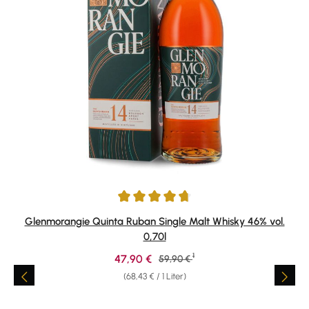
Durchschnittliche Bewertung von 4.84 von 5 Sternen
Glenmorangie Quinta Ruban Single Malt Whisky 46% vol.
0,70l
1
Verkaufspreis:
47,90 €
Regulärer Preis:
59,90 €
(68,43 € / 1 Liter)