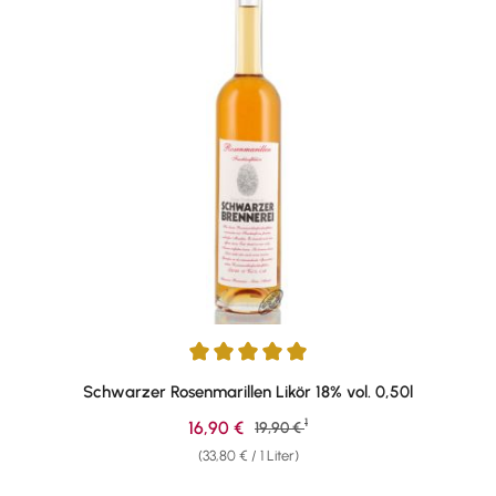
Durchschnittliche Bewertung von 5 von 5 Sternen
Schwarzer Rosenmarillen Likör 18% vol. 0,50l
1
Verkaufspreis:
16,90 €
Regulärer Preis:
19,90 €
(33,80 € / 1 Liter)