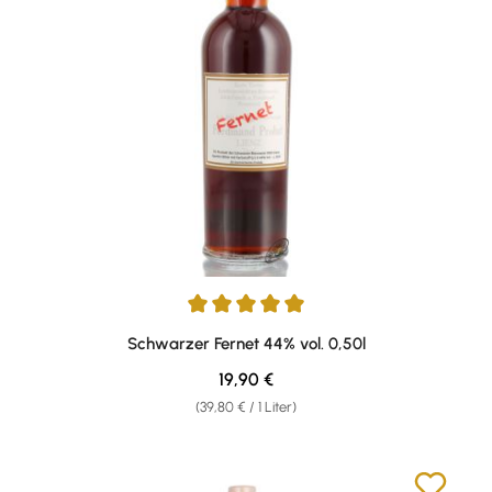
Durchschnittliche Bewertung von 5 von 5 Sternen
Schwarzer Fernet 44% vol. 0,50l
Regulärer Preis:
19,90 €
(39,80 € / 1 Liter)