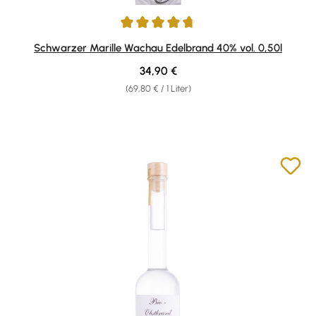
Durchschnittliche Bewertung von 4.69 von 5 Sternen
Schwarzer Marille Wachau Edelbrand 40% vol. 0,50l
Regulärer Preis:
34,90 €
(69,80 € / 1 Liter)