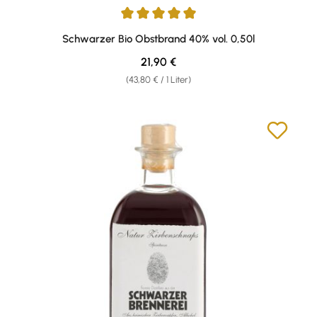
Durchschnittliche Bewertung von 5 von 5 Sternen
Schwarzer Bio Obstbrand 40% vol. 0,50l
Regulärer Preis:
21,90 €
(43,80 € / 1 Liter)