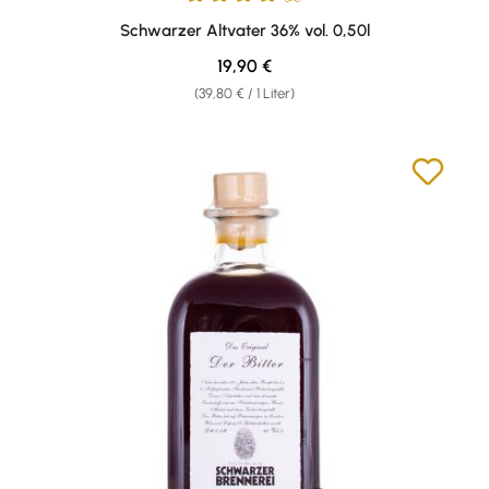
Durchschnittliche Bewertung von 4 von 5 Sternen
Schwarzer Altvater 36% vol. 0,50l
Regulärer Preis:
19,90 €
(39,80 € / 1 Liter)