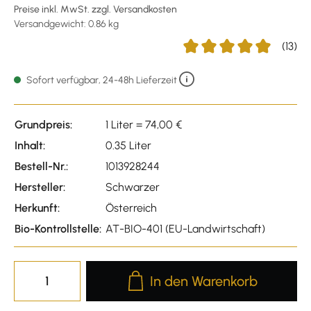
Preise inkl. MwSt. zzgl. Versandkosten
Versandgewicht: 0.86 kg
(13)
Durchschnittliche Bewert
Sofort verfügbar, 24-48h Lieferzeit
Grundpreis:
1 Liter = 74,00 €
Inhalt:
0.35 Liter
Bestell-Nr.:
1013928244
Hersteller:
Schwarzer
Herkunft:
Österreich
Bio-Kontrollstelle:
AT-BIO-401 (EU-Landwirtschaft)
Produkt Anzahl: Gib den gewünscht
In den Warenkorb