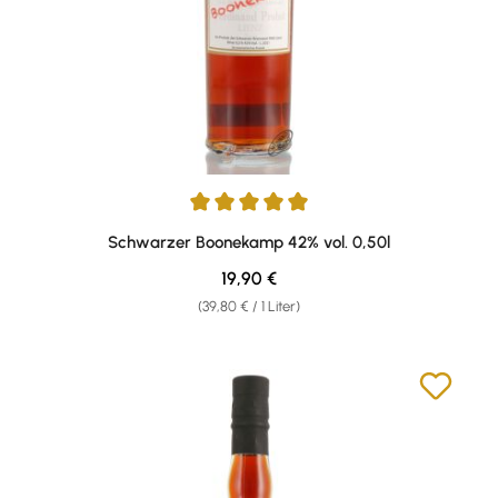
Durchschnittliche Bewertung von 5 von 5 Sternen
Schwarzer Boonekamp 42% vol. 0,50l
Regulärer Preis:
19,90 €
(39,80 € / 1 Liter)