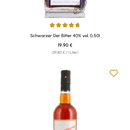
Durchschnittliche Bewertung von 4.87 von 5 Sternen
Schwarzer Der Bitter 40% vol. 0,50l
Regulärer Preis:
19,90 €
(39,80 € / 1 Liter)