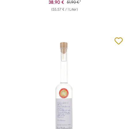
1
Verkaufspreis:
38,90 €
Regulärer Preis:
51,90 €
(55,57 € / 1 Liter)