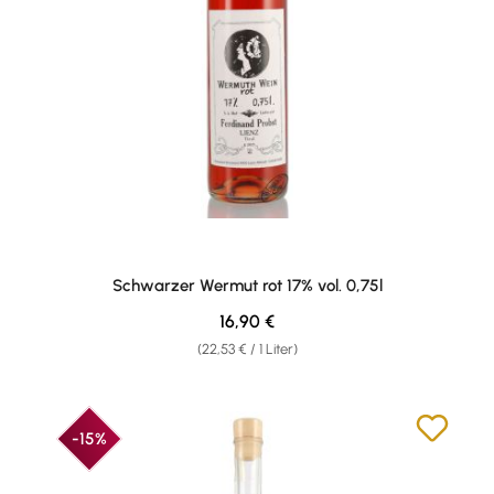
Schwarzer Wermut rot 17% vol. 0,75l
Regulärer Preis:
16,90 €
(22,53 € / 1 Liter)
-15%