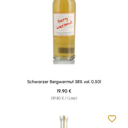
Schwarzer Bergwermut 38% vol. 0,50l
Regulärer Preis:
19,90 €
(39,80 € / 1 Liter)