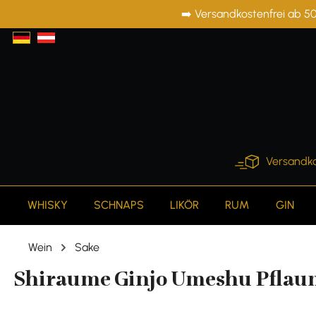
➡️ Versandkostenfrei ab 50
springen
Zur Hauptnavigation springen
Versandko
WHISKY
SCHNAPS
LIKÖR
RUM
GIN
Wein
Sake
Shiraume Ginjo Umeshu Pflaume