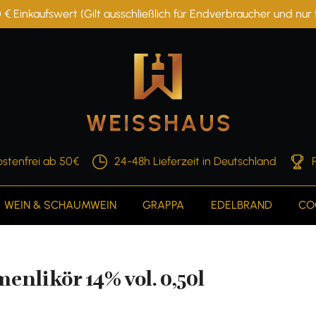
 € Einkaufswert (Gilt ausschließlich für Endverbraucher und nu
stenfrei ab 50€
24-48h Lieferzeit in Deutschland
WEIN & SCHAUMWEIN
GRAPPA
EDELBRAND
CO
nlikör 14% vol. 0,50l