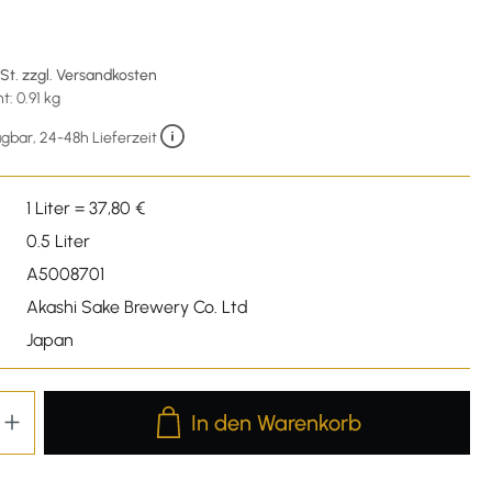
wSt. zzgl. Versandkosten
: 0.91 kg
gbar, 24-48h Lieferzeit
1 Liter = 37,80 €
0.5 Liter
A5008701
Akashi Sake Brewery Co. Ltd
Japan
Produkt Anzahl: Gib den gewünschten We
In den Warenkorb