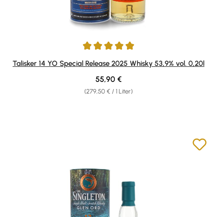
Durchschnittliche Bewertung von 5 von 5 Sternen
Talisker 14 YO Special Release 2025 Whisky 53,9% vol. 0,20l
Regulärer Preis:
55,90 €
(279,50 € / 1 Liter)