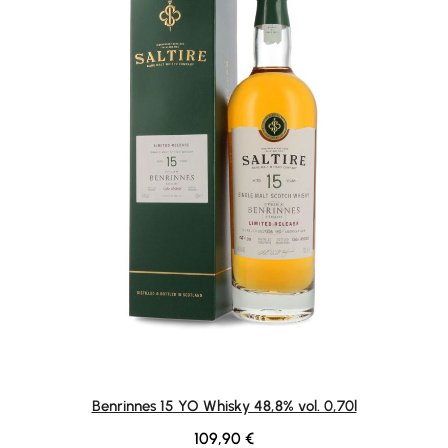
Benrinnes 15 YO Whisky 48,8% vol. 0,70l
Regulärer Preis:
109,90 €