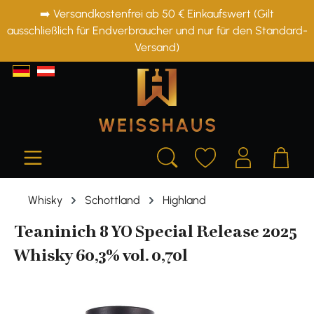
➡️ Versandkostenfrei ab 50 € Einkaufswert (Gilt
alt springen
ausschließlich für Endverbraucher und nur für den Standard-
Versand)
Whisky
Schottland
Highland
Teaninich 8 YO Special Release 2025
Whisky 60,3% vol. 0,70l
Bildergalerie überspringen