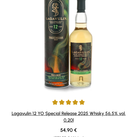
Durchschnittliche Bewertung von 5 von 5 Sternen
Lagavulin 12 YO Special Release 2025 Whisky 56,5% vol.
0,20l
Regulärer Preis:
54,90 €