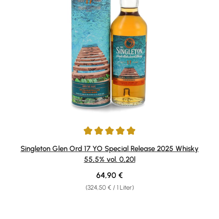
Durchschnittliche Bewertung von 5 von 5 Sternen
Singleton Glen Ord 17 YO Special Release 2025 Whisky
55,5% vol. 0,20l
Regulärer Preis:
64,90 €
(324,50 € / 1 Liter)