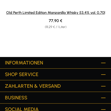
Old Perth Limited Edition Manzanilla Whisky 53,4% vol. 0,70l
Regulärer Preis:
77,90 €
(111,29 € / 1 Liter)
INFORMATIONEN
SHOP SERVICE
ZAHLARTEN & VERSAND
BUSINESS
SOCIAL MEDIA