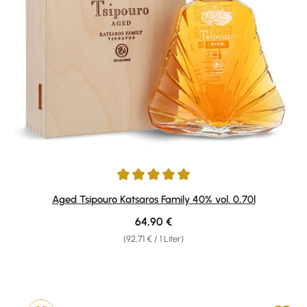
Durchschnittliche Bewertung von 5 von 5 Sternen
Aged Tsipouro Katsaros Family 40% vol. 0,70l
Regulärer Preis:
64,90 €
(92,71 € / 1 Liter)