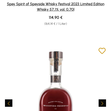
Spey Spirit of Speyside Whisky Festival 2023 Limited Edition
Whisky 57,1% vol. 0,70l
Regulärer Preis:
114,90 €
(164,14 € / 1 Liter)