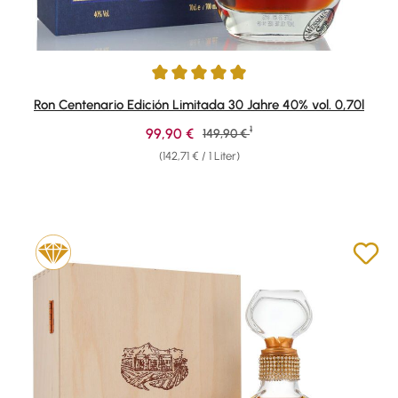
Durchschnittliche Bewertung von 4.92 von 5 Sternen
Ron Centenario Edición Limitada 30 Jahre 40% vol. 0,70l
1
Verkaufspreis:
99,90 €
Regulärer Preis:
149,90 €
(142,71 € / 1 Liter)