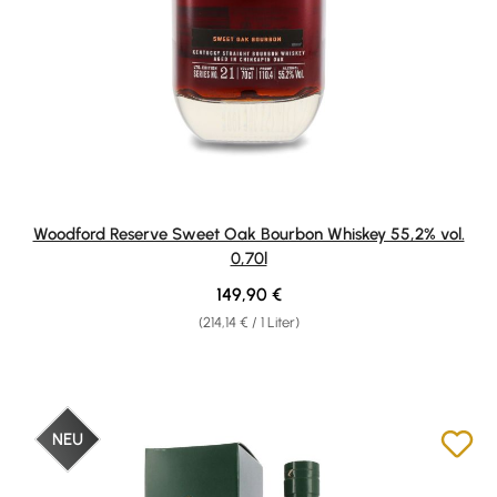
Woodford Reserve Sweet Oak Bourbon Whiskey 55,2% vol.
0,70l
Regulärer Preis:
149,90 €
(214,14 € / 1 Liter)
NEU