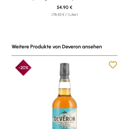
Regulärer Preis:
54,90 €
(78,43 € / 1 Liter)
Produktgalerie überspringen
Weitere Produkte von Deveron ansehen
-20%