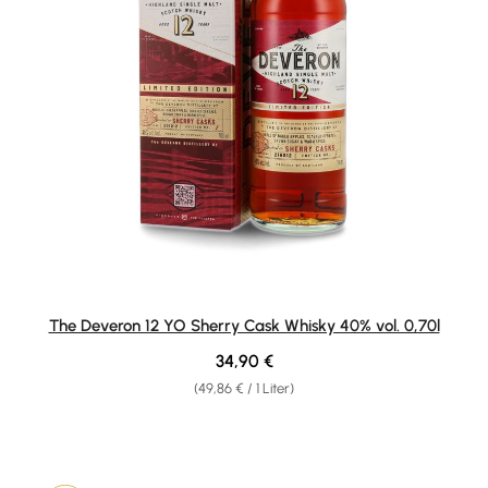
The Deveron 12 YO Sherry Cask Whisky 40% vol. 0,70l
Regulärer Preis:
34,90 €
(49,86 € / 1 Liter)