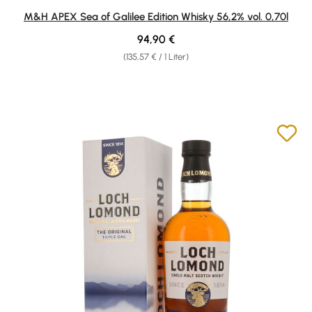
M&H APEX Sea of Galilee Edition Whisky 56,2% vol. 0,70l
Regulärer Preis:
94,90 €
(135,57 € / 1 Liter)