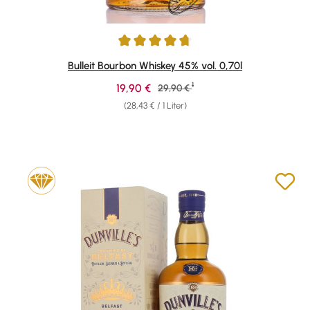
Durchschnittliche Bewertung von 4.69 von 5 Sternen
Bulleit Bourbon Whiskey 45% vol. 0,70l
1
Verkaufspreis:
19,90 €
Regulärer Preis:
29,90 €
(28,43 € / 1 Liter)