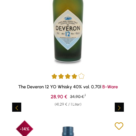
Durchschnittliche Bewertung von 4 von 5 Sternen
The Deveron 12 YO Whisky 40% vol. 0,70l
B-Ware
1
Verkaufspreis:
28,90 €
Regulärer Preis:
34,90 €
(41,29 € / 1 Liter)
-14%