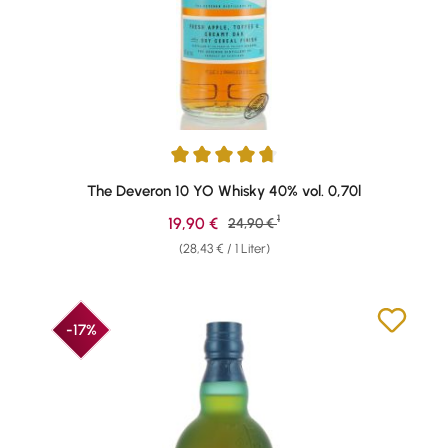
Durchschnittliche Bewertung von 4.74 von 5 Sternen
The Deveron 10 YO Whisky 40% vol. 0,70l
1
Verkaufspreis:
19,90 €
Regulärer Preis:
24,90 €
(28,43 € / 1 Liter)
-17%