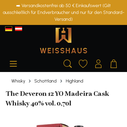
➡️ Versandkostenfrei ab 50 € Einkaufswert (Gilt
alt springen
ausschließlich für Endverbraucher und nur für den Standard-
Versand)
Whisky
Schottland
Highland
The Deveron 12 YO Madeira Cask
Whisky 40% vol. 0,70l
Bildergalerie überspringen