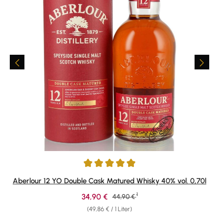
Durchschnittliche Bewertung von 4.88 von 5 Sternen
Aberlour 12 YO Double Cask Matured Whisky 40% vol. 0,70l
1
Verkaufspreis:
34,90 €
Regulärer Preis:
44,90 €
(49,86 € / 1 Liter)