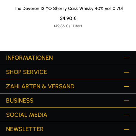
The Deveron 12 YO Sherry Cask Whisky 40% vol. 0,70l
Regulärer Preis:
34,90 €
(49,86 € / 1 Liter)
INFORMATIONEN
SHOP SERVICE
ZAHLARTEN & VERSAND
BUSINESS
SOCIAL MEDIA
NEWSLETTER