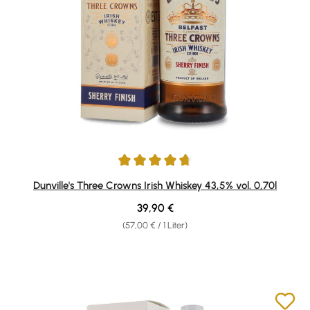
Durchschnittliche Bewertung von 4.83 von 5 Sternen
Dunville's Three Crowns Irish Whiskey 43,5% vol. 0,70l
Regulärer Preis:
39,90 €
(57,00 € / 1 Liter)