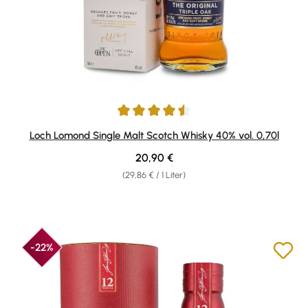
Durchschnittliche Bewertung von 4.6 von 5 Sternen
Loch Lomond Single Malt Scotch Whisky 40% vol. 0,70l
Regulärer Preis:
20,90 €
(29,86 € / 1 Liter)
-22%