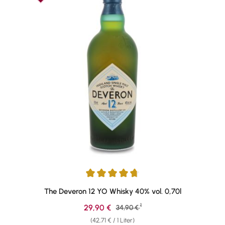
Durchschnittliche Bewertung von 4.86 von 5 Sternen
The Deveron 12 YO Whisky 40% vol. 0,70l
1
Verkaufspreis:
29,90 €
Regulärer Preis:
34,90 €
(42,71 € / 1 Liter)