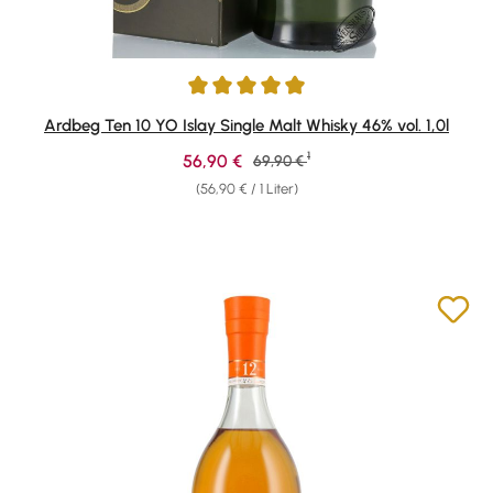
Durchschnittliche Bewertung von 4.88 von 5 Sternen
Ardbeg Ten 10 YO Islay Single Malt Whisky 46% vol. 1,0l
1
Verkaufspreis:
56,90 €
Regulärer Preis:
69,90 €
(56,90 € / 1 Liter)