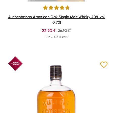
Durchschnittliche Bewertung von 4.65 von 5 Sternen
Auchentoshan American Oak Single Malt Whisky 40% vol.
0,70l
1
Verkaufspreis:
22,90 €
Regulärer Preis:
26,90 €
(32,71 € / 1 Liter)
-33%