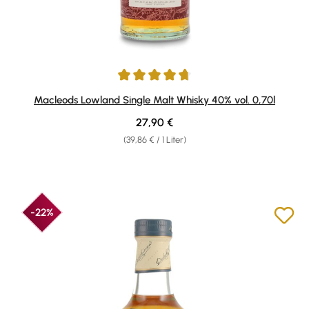
Durchschnittliche Bewertung von 4.69 von 5 Sternen
Macleods Lowland Single Malt Whisky 40% vol. 0,70l
Regulärer Preis:
27,90 €
(39,86 € / 1 Liter)
-22%