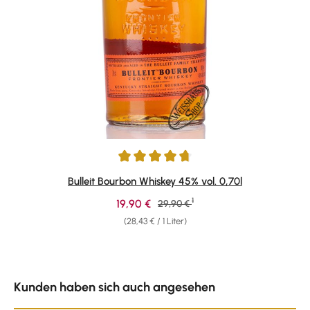
Durchschnittliche Bewertung von 4.69 von 5 Sternen
Bulleit Bourbon Whiskey 45% vol. 0,70l
1
Verkaufspreis:
19,90 €
Regulärer Preis:
29,90 €
(28,43 € / 1 Liter)
Produktgalerie überspringen
Kunden haben sich auch angesehen