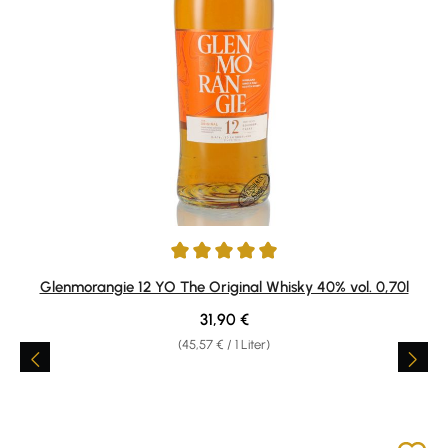
Durchschnittliche Bewertung von 4.94 von 5 Sternen
Glenmorangie 12 YO The Original Whisky 40% vol. 0,70l
Regulärer Preis:
31,90 €
(45,57 € / 1 Liter)