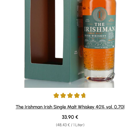
Durchschnittliche Bewertung von 4.69 von 5 Sternen
The Irishman Irish Single Malt Whiskey 40% vol. 0,70l
Regulärer Preis:
33,90 €
(48,43 € / 1 Liter)