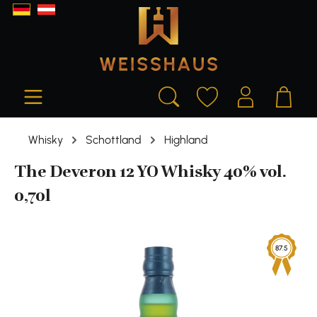
alt springen
Whisky
Schottland
Highland
The Deveron 12 YO Whisky 40% vol.
0,70l
Bildergalerie überspringen
87.5