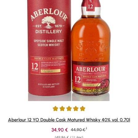
Durchschnittliche Bewertung von 4.88 von 5 Sternen
Aberlour 12 YO Double Cask Matured Whisky 40% vol. 0,70l
1
Verkaufspreis:
34,90 €
Regulärer Preis:
44,90 €
(49,86 € / 1 Liter)