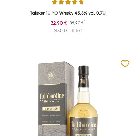
Durchschnittliche Bewertung von 4.78 von 5 Sternen
Talisker 10 YO Whisky 45,8% vol. 0,70l
1
Verkaufspreis:
32,90 €
Regulärer Preis:
39,90 €
(47,00 € / 1 Liter)