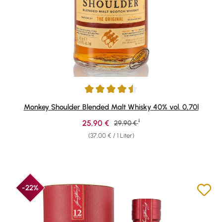
Durchschnittliche Bewertung von 4.6 von 5 Sternen
Monkey Shoulder Blended Malt Whisky 40% vol. 0,70l
1
Verkaufspreis:
25,90 €
Regulärer Preis:
29,90 €
(37,00 € / 1 Liter)
-22%