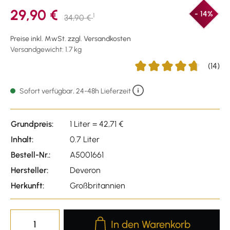
29,90 €
- 14%
1
34,90 €
Preise inkl. MwSt. zzgl. Versandkosten
Versandgewicht: 1.7 kg
(14)
Durchschnittliche Bewertu
Sofort verfügbar, 24-48h Lieferzeit
Grundpreis:
1 Liter = 42,71 €
Inhalt:
0.7 Liter
Bestell-Nr.:
A5001661
Hersteller:
Deveron
Herkunft:
Großbritannien
Produkt Anzahl: Gib den gewünscht
In den Warenkorb