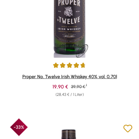
Durchschnittliche Bewertung von 4.74 von 5 Sternen
Proper No. Twelve Irish Whiskey 40% vol. 0,70l
1
Verkaufspreis:
19,90 €
Regulärer Preis:
39,90 €
(28,43 € / 1 Liter)
-33%