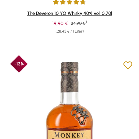
Durchschnittliche Bewertung von 4.74 von 5 Sternen
The Deveron 10 YO Whisky 40% vol. 0,70l
1
Verkaufspreis:
19,90 €
Regulärer Preis:
24,90 €
(28,43 € / 1 Liter)
-13%