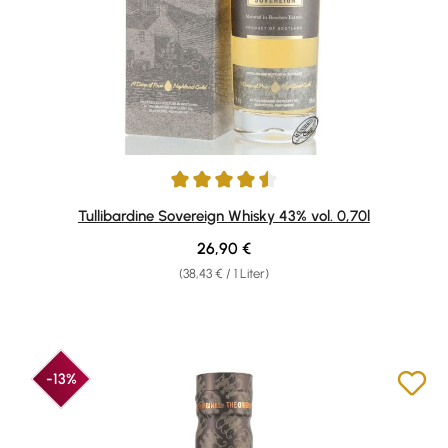
Durchschnittliche Bewertung von 4.5 von 5 Sternen
Tullibardine Sovereign Whisky 43% vol. 0,70l
Regulärer Preis:
26,90 €
(38,43 € / 1 Liter)
-13%