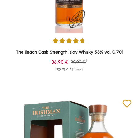
Durchschnittliche Bewertung von 4.69 von 5 Sternen
The Ileach Cask Strength Islay Whisky 58% vol. 0,70l
1
Verkaufspreis:
36,90 €
Regulärer Preis:
39,90 €
(52,71 € / 1 Liter)