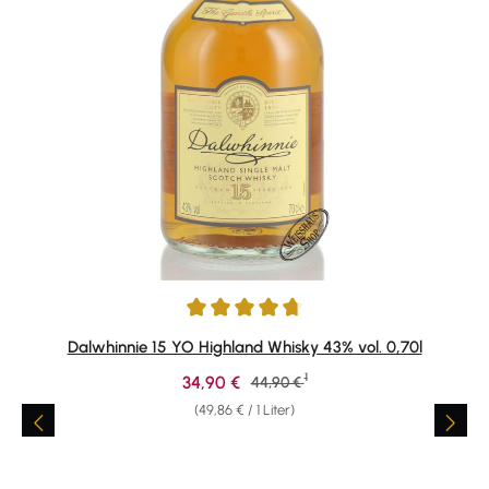
Durchschnittliche Bewertung von 4.82 von 5 Sternen
Dalwhinnie 15 YO Highland Whisky 43% vol. 0,70l
1
Verkaufspreis:
34,90 €
Regulärer Preis:
44,90 €
(49,86 € / 1 Liter)