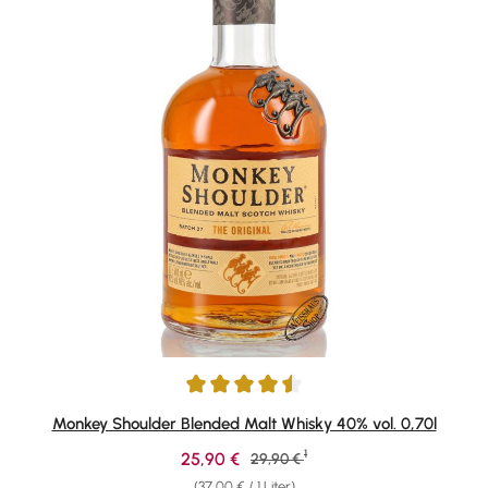
Durchschnittliche Bewertung von 4.6 von 5 Sternen
Monkey Shoulder Blended Malt Whisky 40% vol. 0,70l
1
Verkaufspreis:
25,90 €
Regulärer Preis:
29,90 €
(37,00 € / 1 Liter)