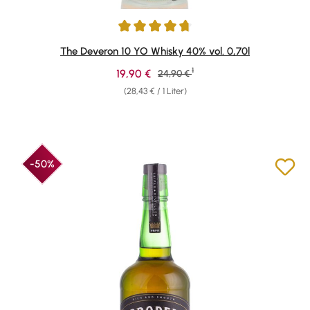
Durchschnittliche Bewertung von 4.74 von 5 Sternen
The Deveron 10 YO Whisky 40% vol. 0,70l
1
Verkaufspreis:
19,90 €
Regulärer Preis:
24,90 €
(28,43 € / 1 Liter)
-50%