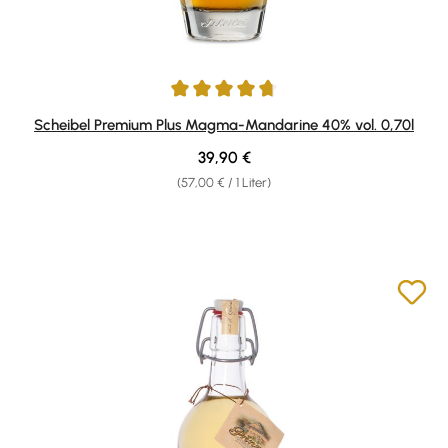
Durchschnittliche Bewertung von 4.67 von 5 Sternen
Scheibel Premium Plus Magma-Mandarine 40% vol. 0,70l
Regulärer Preis:
39,90 €
(57,00 € / 1 Liter)