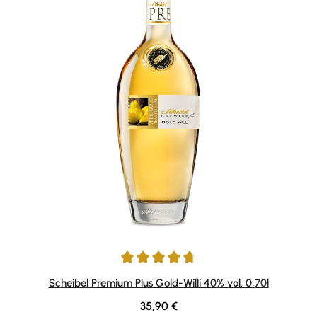
Durchschnittliche Bewertung von 4.84 von 5 Sternen
Scheibel Premium Plus Gold-Willi 40% vol. 0,70l
Regulärer Preis:
35,90 €