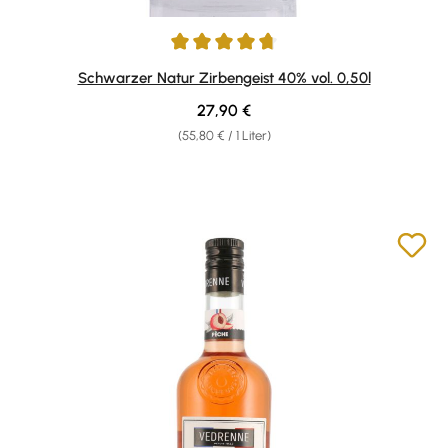
Durchschnittliche Bewertung von 4.65 von 5 Sternen
Schwarzer Natur Zirbengeist 40% vol. 0,50l
Regulärer Preis:
27,90 €
(55,80 € / 1 Liter)