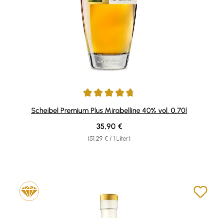
Durchschnittliche Bewertung von 4.81 von 5 Sternen
Scheibel Premium Plus Mirabelline 40% vol. 0,70l
Regulärer Preis:
35,90 €
(51,29 € / 1 Liter)