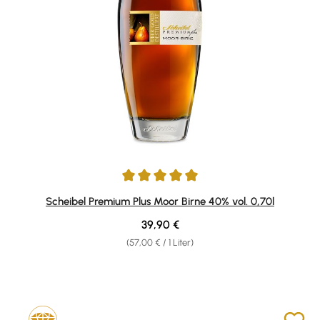
Durchschnittliche Bewertung von 4.93 von 5 Sternen
Scheibel Premium Plus Moor Birne 40% vol. 0,70l
Regulärer Preis:
39,90 €
(57,00 € / 1 Liter)