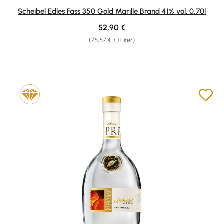
Durchschnittliche Bewertung von 4.4 von 5 Sternen
Scheibel Edles Fass 350 Gold Marille Brand 41% vol. 0,70l
Regulärer Preis:
52,90 €
(75,57 € / 1 Liter)