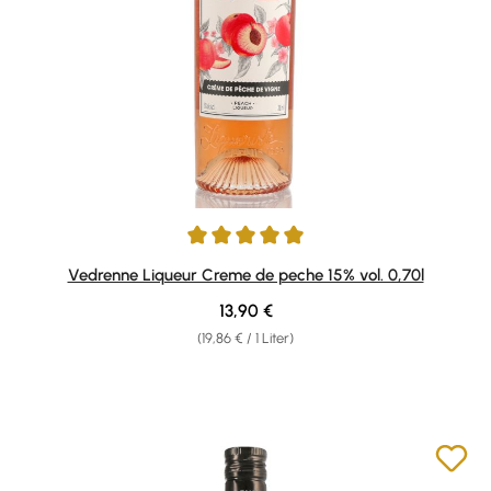
Durchschnittliche Bewertung von 5 von 5 Sternen
Vedrenne Liqueur Creme de peche 15% vol. 0,70l
Regulärer Preis:
13,90 €
(19,86 € / 1 Liter)