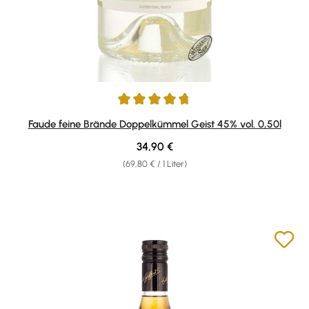
Durchschnittliche Bewertung von 4.67 von 5 Sternen
Faude feine Brände Doppelkümmel Geist 45% vol. 0,50l
Regulärer Preis:
34,90 €
(69,80 € / 1 Liter)