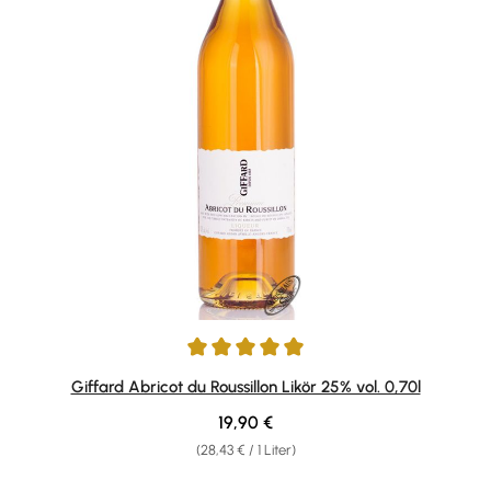
Durchschnittliche Bewertung von 5 von 5 Sternen
Giffard Abricot du Roussillon Likör 25% vol. 0,70l
Regulärer Preis:
19,90 €
(28,43 € / 1 Liter)