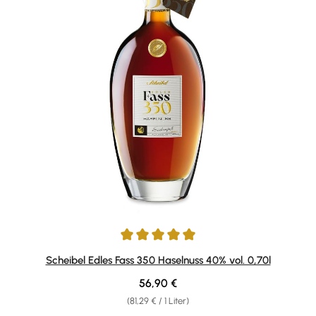
Durchschnittliche Bewertung von 5 von 5 Sternen
Scheibel Edles Fass 350 Haselnuss 40% vol. 0,70l
Regulärer Preis:
56,90 €
(81,29 € / 1 Liter)