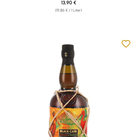
Regulärer Preis:
13,90 €
(19,86 € / 1 Liter)