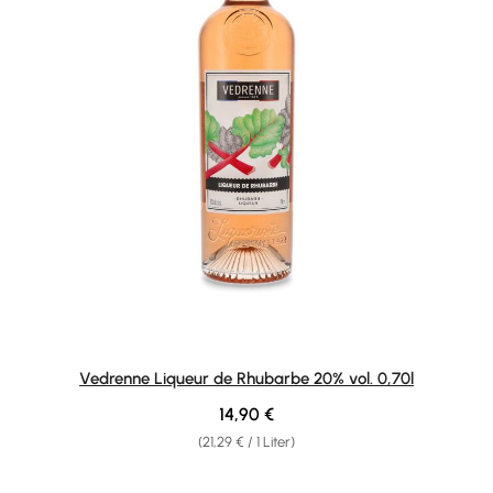
Vedrenne Liqueur de Rhubarbe 20% vol. 0,70l
Regulärer Preis:
14,90 €
(21,29 € / 1 Liter)