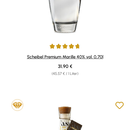
Durchschnittliche Bewertung von 4.65 von 5 Sternen
Scheibel Premium Marille 40% vol. 0,70l
Regulärer Preis:
31,90 €
(45,57 € / 1 Liter)