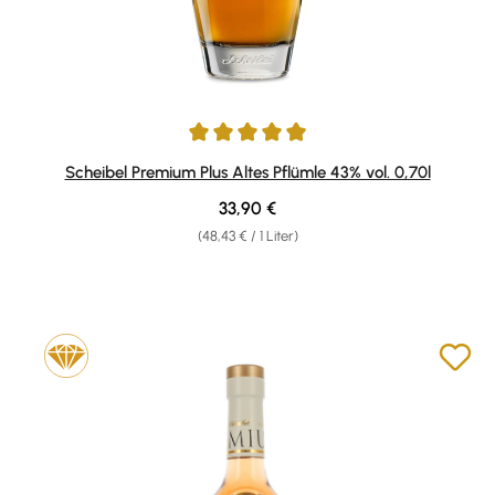
Durchschnittliche Bewertung von 4.9 von 5 Sternen
Scheibel Premium Plus Altes Pflümle 43% vol. 0,70l
Regulärer Preis:
33,90 €
(48,43 € / 1 Liter)