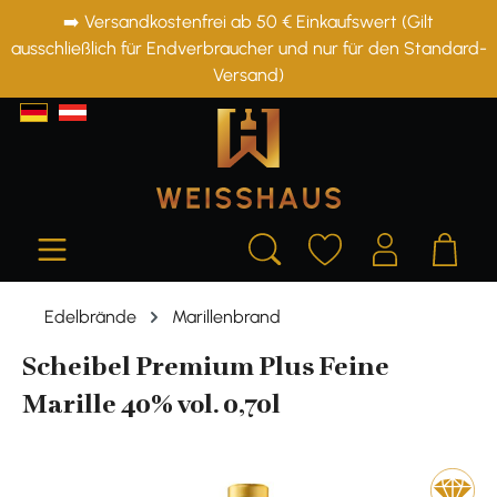
➡️ Versandkostenfrei ab 50 € Einkaufswert (Gilt
alt springen
ausschließlich für Endverbraucher und nur für den Standard-
Versand)
Edelbrände
Marillenbrand
Scheibel Premium Plus Feine
Marille 40% vol. 0,70l
Bildergalerie überspringen