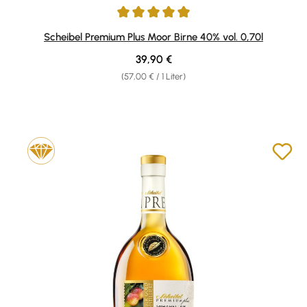
Durchschnittliche Bewertung von 4.93 von 5 Sternen
Scheibel Premium Plus Moor Birne 40% vol. 0,70l
Regulärer Preis:
39,90 €
(57,00 € / 1 Liter)