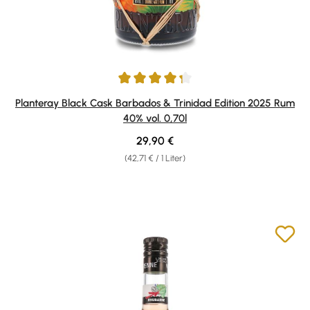
Durchschnittliche Bewertung von 4.33 von 5 Sternen
Planteray Black Cask Barbados & Trinidad Edition 2025 Rum
40% vol. 0,70l
Regulärer Preis:
29,90 €
(42,71 € / 1 Liter)