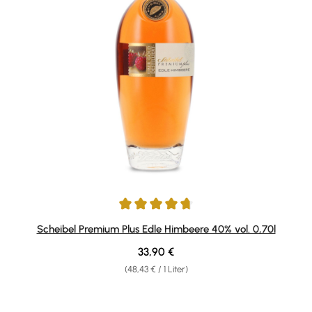
Durchschnittliche Bewertung von 4.82 von 5 Sternen
Scheibel Premium Plus Edle Himbeere 40% vol. 0,70l
Regulärer Preis:
33,90 €
(48,43 € / 1 Liter)