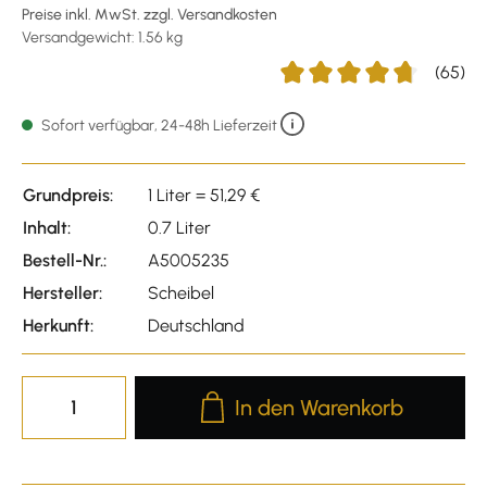
Preise inkl. MwSt. zzgl. Versandkosten
Versandgewicht: 1.56 kg
(65)
Durchschnittliche Bewertu
Sofort verfügbar, 24-48h Lieferzeit
Grundpreis:
1 Liter = 51,29 €
Inhalt:
0.7 Liter
Bestell-Nr.:
A5005235
Hersteller:
Scheibel
Herkunft:
Deutschland
Produkt Anzahl: Gib den gewünscht
In den Warenkorb