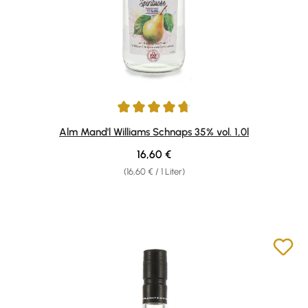
Durchschnittliche Bewertung von 4.86 von 5 Sternen
Alm Mand'l Williams Schnaps 35% vol. 1,0l
Regulärer Preis:
16,60 €
(16,60 € / 1 Liter)