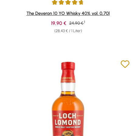
Durchschnittliche Bewertung von 4.74 von 5 Sternen
The Deveron 10 YO Whisky 40% vol. 0,70l
1
Verkaufspreis:
19,90 €
Regulärer Preis:
24,90 €
(28,43 € / 1 Liter)