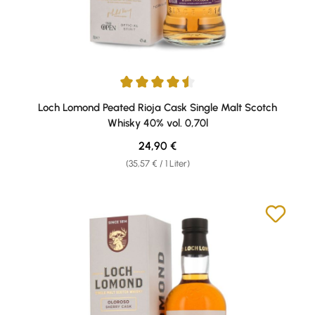
Durchschnittliche Bewertung von 4.5 von 5 Sternen
Loch Lomond Peated Rioja Cask Single Malt Scotch
Whisky 40% vol. 0,70l
Regulärer Preis:
24,90 €
(35,57 € / 1 Liter)