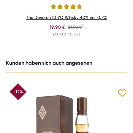
Durchschnittliche Bewertung von 4.74 von 5 Sternen
The Deveron 10 YO Whisky 40% vol. 0,70l
1
Verkaufspreis:
19,90 €
Regulärer Preis:
24,90 €
(28,43 € / 1 Liter)
Produktgalerie überspringen
Kunden haben sich auch angesehen
-12%