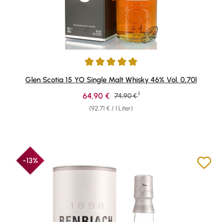
Durchschnittliche Bewertung von 5 von 5 Sternen
Glen Scotia 15 YO Single Malt Whisky 46% Vol. 0,70l
1
Verkaufspreis:
64,90 €
Regulärer Preis:
74,90 €
(92,71 € / 1 Liter)
-13%