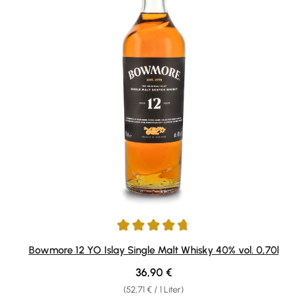
Durchschnittliche Bewertung von 4.75 von 5 Sternen
Bowmore 12 YO Islay Single Malt Whisky 40% vol. 0,70l
Regulärer Preis:
36,90 €
(52,71 € / 1 Liter)