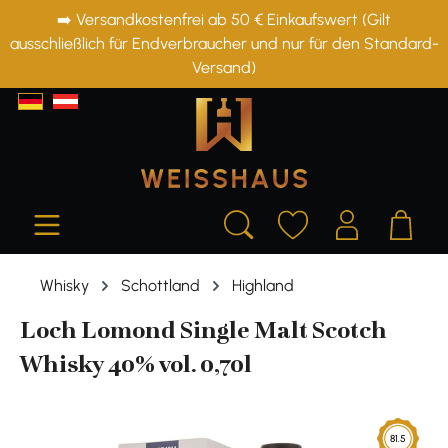
➡️ Versandkostenfrei ab 50 € Einkaufswert (Gilt
alt springen
ausschließlich für Endverbraucher und nur für den Standard-
Versand)
Whisky
Schottland
Highland
Loch Lomond Single Malt Scotch
Whisky 40% vol. 0,70l
Bildergalerie überspringen
81.5