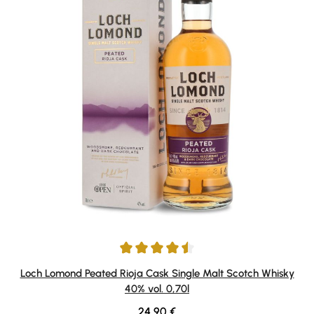
Durchschnittliche Bewertung von 4.5 von 5 Sternen
Loch Lomond Peated Rioja Cask Single Malt Scotch Whisky
40% vol. 0,70l
Regulärer Preis:
24,90 €