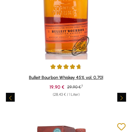
Durchschnittliche Bewertung von 4.69 von 5 Sternen
Bulleit Bourbon Whiskey 45% vol. 0,70l
1
Verkaufspreis:
19,90 €
Regulärer Preis:
29,90 €
(28,43 € / 1 Liter)