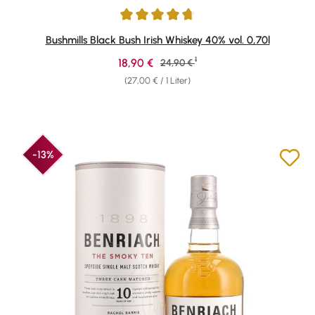
Durchschnittliche Bewertung von 4.84 von 5 Sternen
Bushmills Black Bush Irish Whiskey 40% vol. 0,70l
1
Verkaufspreis:
18,90 €
Regulärer Preis:
24,90 €
(27,00 € / 1 Liter)
-13%