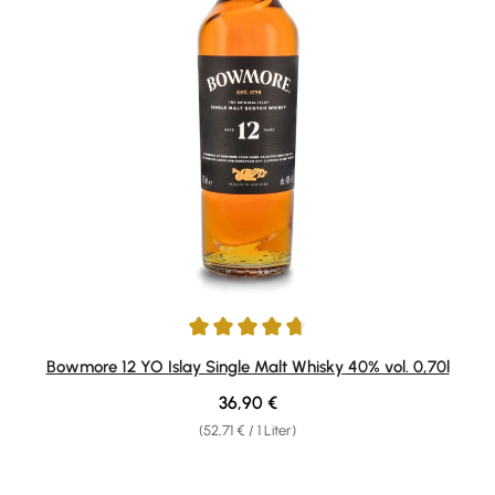
Durchschnittliche Bewertung von 4.75 von 5 Sternen
Bowmore 12 YO Islay Single Malt Whisky 40% vol. 0,70l
Regulärer Preis:
36,90 €
(52,71 € / 1 Liter)