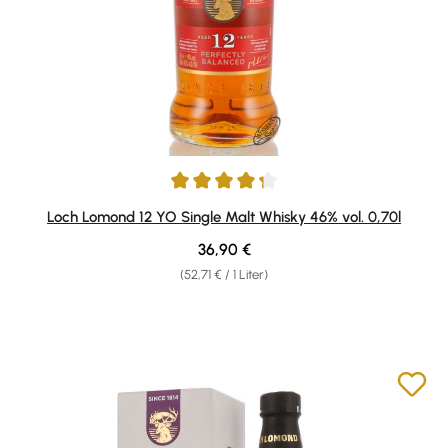
Durchschnittliche Bewertung von 4.24 von 5 Sternen
Loch Lomond 12 YO Single Malt Whisky 46% vol. 0,70l
Regulärer Preis:
36,90 €
(52,71 € / 1 Liter)