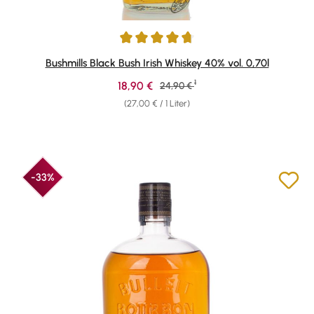
Durchschnittliche Bewertung von 4.84 von 5 Sternen
Bushmills Black Bush Irish Whiskey 40% vol. 0,70l
1
Verkaufspreis:
18,90 €
Regulärer Preis:
24,90 €
(27,00 € / 1 Liter)
-33%