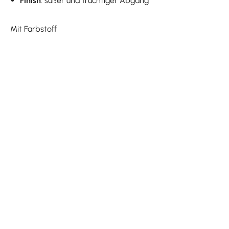
Finish
. süßer und fruchtiger Abgang
Mit Farbstoff