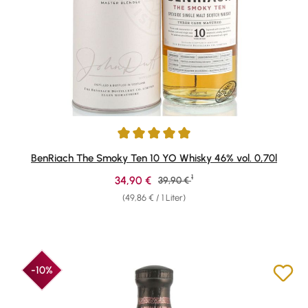
Durchschnittliche Bewertung von 5 von 5 Sternen
BenRiach The Smoky Ten 10 YO Whisky 46% vol. 0,70l
1
Verkaufspreis:
34,90 €
Regulärer Preis:
39,90 €
(49,86 € / 1 Liter)
-10%