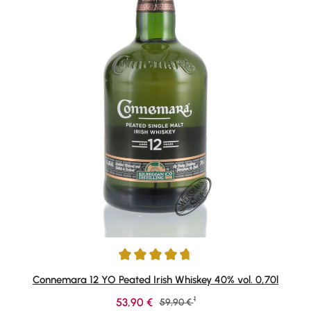
Durchschnittliche Bewertung von 4.81 von 5 Sternen
Connemara 12 YO Peated Irish Whiskey 40% vol. 0,70l
1
Verkaufspreis:
53,90 €
Regulärer Preis:
59,90 €