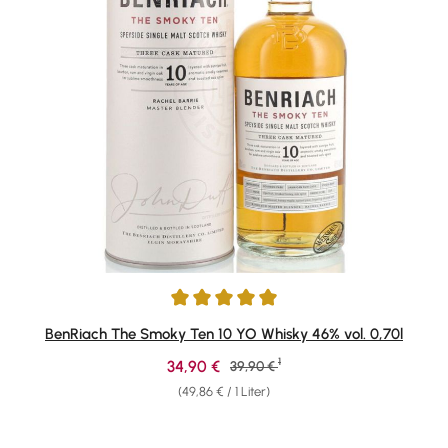
Durchschnittliche Bewertung von 5 von 5 Sternen
BenRiach The Smoky Ten 10 YO Whisky 46% vol. 0,70l
1
Verkaufspreis:
34,90 €
Regulärer Preis:
39,90 €
(49,86 € / 1 Liter)