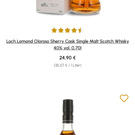
Durchschnittliche Bewertung von 4.5 von 5 Sternen
Loch Lomond Oloroso Sherry Cask Single Malt Scotch Whisky
40% vol. 0,70l
Regulärer Preis:
24,90 €
(35,57 € / 1 Liter)