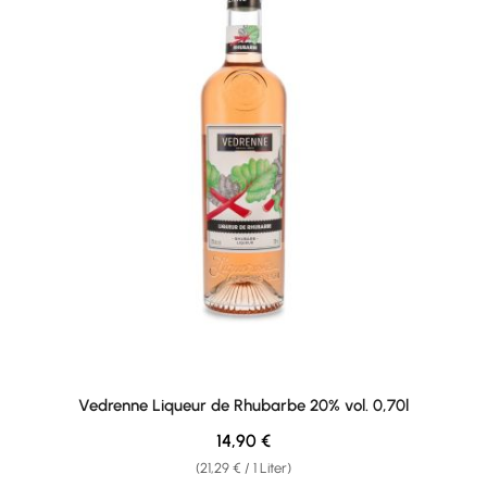
Vedrenne Liqueur de Rhubarbe 20% vol. 0,70l
Regulärer Preis:
14,90 €
(21,29 € / 1 Liter)