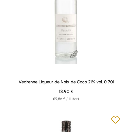
Vedrenne Liqueur de Noix de Coco 21% vol. 0,70l
Regulärer Preis:
13,90 €
(19,86 € / 1 Liter)