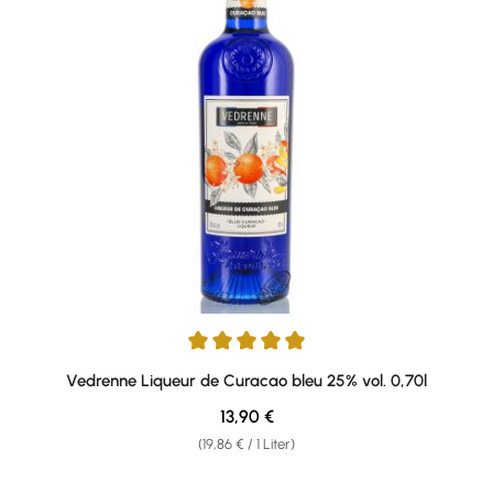
Durchschnittliche Bewertung von 5 von 5 Sternen
Vedrenne Liqueur de Curacao bleu 25% vol. 0,70l
Regulärer Preis:
13,90 €
(19,86 € / 1 Liter)