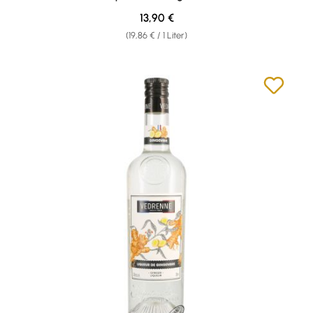
Regulärer Preis:
13,90 €
(19,86 € / 1 Liter)