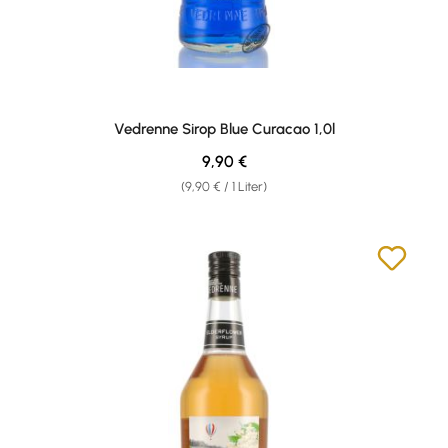
Vedrenne Sirop Blue Curacao 1,0l
Regulärer Preis:
9,90 €
(9,90 € / 1 Liter)