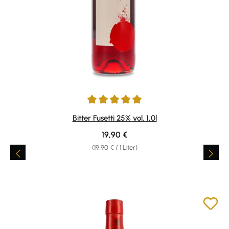
Durchschnittliche Bewertung von 5 von 5 Sternen
Bitter Fusetti 25% vol. 1,0l
Regulärer Preis:
19,90 €
(19,90 € / 1 Liter)