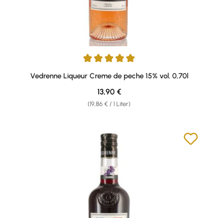
Durchschnittliche Bewertung von 5 von 5 Sternen
Vedrenne Liqueur Creme de peche 15% vol. 0,70l
Regulärer Preis:
13,90 €
(19,86 € / 1 Liter)