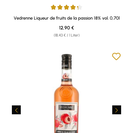
Durchschnittliche Bewertung von 4.33 von 5 Sternen
Vedrenne Liqueur de fruits de la passion 18% vol. 0,70l
Regulärer Preis:
12,90 €
(18,43 € / 1 Liter)