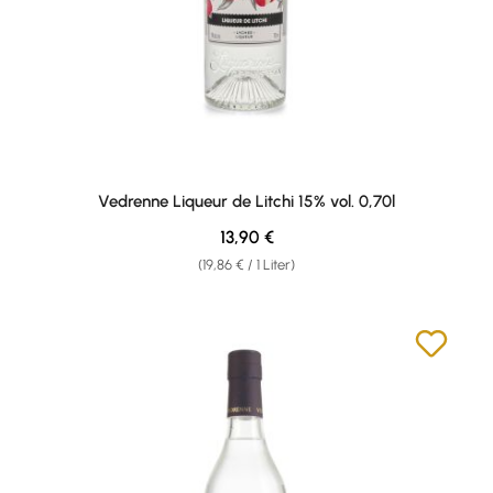
Vedrenne Liqueur de Litchi 15% vol. 0,70l
Regulärer Preis:
13,90 €
(19,86 € / 1 Liter)