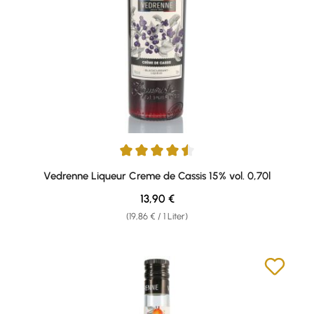
Durchschnittliche Bewertung von 4.5 von 5 Sternen
Vedrenne Liqueur Creme de Cassis 15% vol. 0,70l
Regulärer Preis:
13,90 €
(19,86 € / 1 Liter)