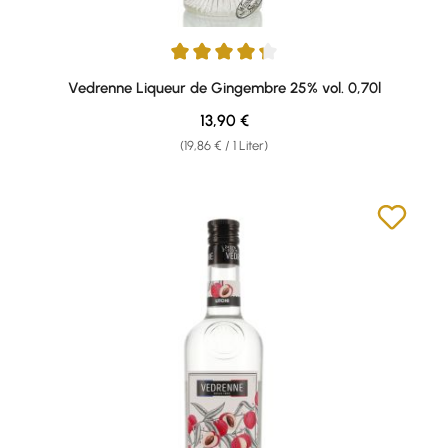
Durchschnittliche Bewertung von 4.33 von 5 Sternen
Vedrenne Liqueur de Gingembre 25% vol. 0,70l
Regulärer Preis:
13,90 €
(19,86 € / 1 Liter)