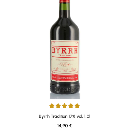
Durchschnittliche Bewertung von 5 von 5 Sternen
Byrrh Tradition 17% vol. 1,0l
Regulärer Preis:
14,90 €