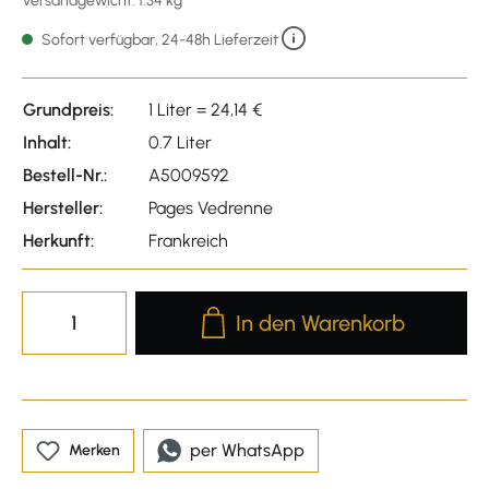
Versandgewicht: 1.34 kg
Sofort verfügbar, 24-48h Lieferzeit
Grundpreis:
1 Liter = 24,14 €
Inhalt:
0.7 Liter
Bestell-Nr.:
A5009592
Hersteller:
Pages Vedrenne
Herkunft:
Frankreich
Produkt Anzahl: Gib den gewünscht
In den Warenkorb
per WhatsApp
Merken