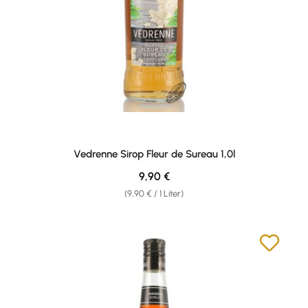
Vedrenne Sirop Fleur de Sureau 1,0l
Regulärer Preis:
9,90 €
(9,90 € / 1 Liter)