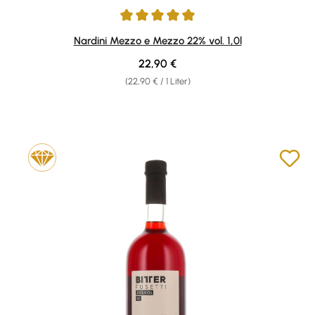
Durchschnittliche Bewertung von 4.97 von 5 Sternen
Nardini Mezzo e Mezzo 22% vol. 1,0l
Regulärer Preis:
22,90 €
(22,90 € / 1 Liter)