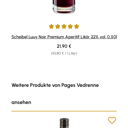
Durchschnittliche Bewertung von 5 von 5 Sternen
Scheibel Luuy Noir Premium Aperitif Likör 22% vol. 0,50l
Regulärer Preis:
21,90 €
(43,80 € / 1 Liter)
Produktgalerie überspringen
Weitere Produkte von Pages Vedrenne
ansehen