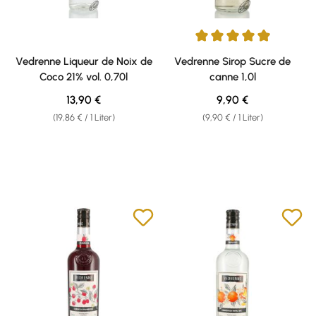
Durchschnittliche Bewertung v
Vedrenne Liqueur de Noix de
Vedrenne Sirop Sucre de
Coco 21% vol. 0,70l
canne 1,0l
Regulärer Preis:
Regulärer Preis:
13,90 €
9,90 €
(19,86 € / 1 Liter)
(9,90 € / 1 Liter)