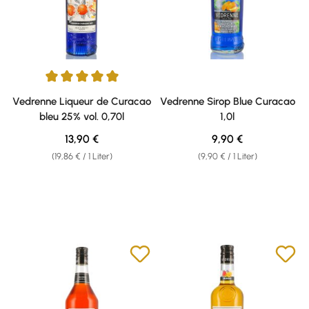
Durchschnittliche Bewertung von 5 von 5 Sternen
Vedrenne Liqueur de Curacao
Vedrenne Sirop Blue Curacao
bleu 25% vol. 0,70l
1,0l
Regulärer Preis:
Regulärer Preis:
13,90 €
9,90 €
(19,86 € / 1 Liter)
(9,90 € / 1 Liter)