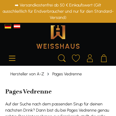
➡️ Versandkostenfrei ab 50 € Einkaufswert (Gilt
alt springen
ausschließlich für Endverbraucher und nur für den Standard-
Versand)
Hersteller von A-Z
Pages Vedrenne
Pages Vedrenne
Auf der Suche nach dem passenden Sirup für deinen
nächsten Drink? Dann bist du bei Pages Vedrenne genau