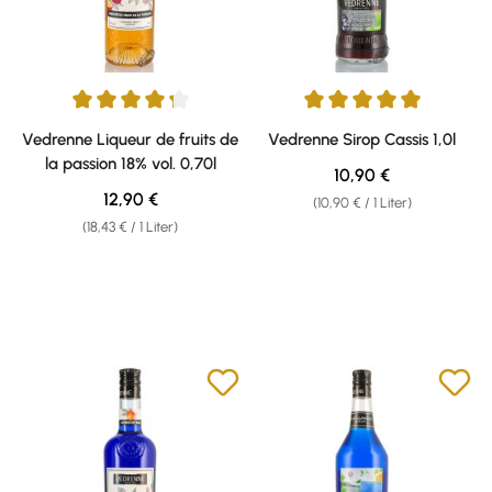
Durchschnittliche Bewertung von 4.33 von 5 Sternen
Durchschnittliche Bewertung v
Vedrenne Liqueur de fruits de
Vedrenne Sirop Cassis 1,0l
la passion 18% vol. 0,70l
Regulärer Preis:
10,90 €
Regulärer Preis:
12,90 €
(10,90 € / 1 Liter)
(18,43 € / 1 Liter)