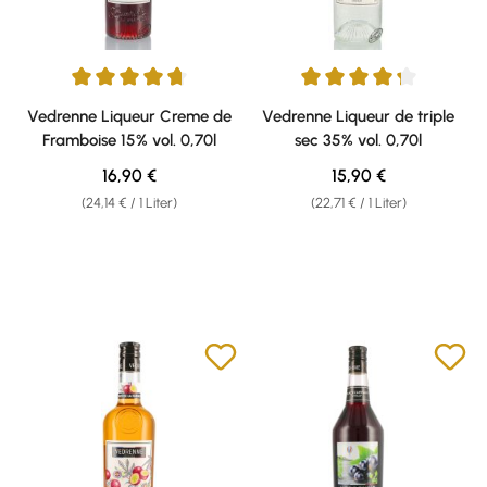
Durchschnittliche Bewertung von 4.83 von 5 Sternen
Durchschnittliche Bewertung v
Vedrenne Liqueur Creme de
Vedrenne Liqueur de triple
Framboise 15% vol. 0,70l
sec 35% vol. 0,70l
Regulärer Preis:
Regulärer Preis:
16,90 €
15,90 €
(24,14 € / 1 Liter)
(22,71 € / 1 Liter)