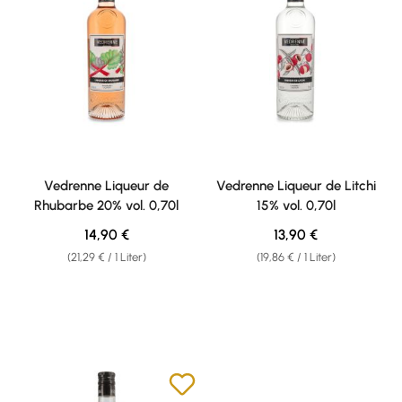
Vedrenne Liqueur de
Vedrenne Liqueur de Litchi
Rhubarbe 20% vol. 0,70l
15% vol. 0,70l
Regulärer Preis:
Regulärer Preis:
14,90 €
13,90 €
(21,29 € / 1 Liter)
(19,86 € / 1 Liter)