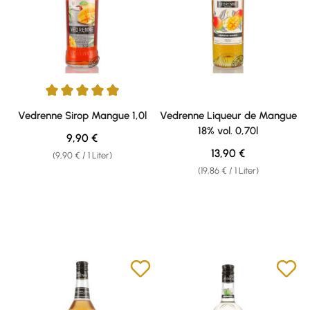
Durchschnittliche Bewertung von 5 von 5 Sternen
Vedrenne Sirop Mangue 1,0l
Vedrenne Liqueur de Mangue
18% vol. 0,70l
Regulärer Preis:
9,90 €
Regulärer Preis:
13,90 €
(9,90 € / 1 Liter)
(19,86 € / 1 Liter)