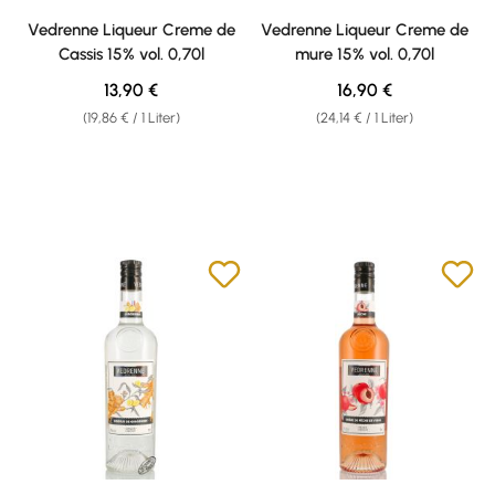
Durchschnittliche Bewertung von 4.5 von 5 Sternen
Durchschnittliche Bewertung v
Vedrenne Liqueur Creme de
Vedrenne Liqueur Creme de
Cassis 15% vol. 0,70l
mure 15% vol. 0,70l
Regulärer Preis:
Regulärer Preis:
13,90 €
16,90 €
(19,86 € / 1 Liter)
(24,14 € / 1 Liter)