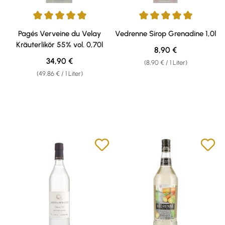
Durchschnittliche Bewertung von 5 von 5 Sternen
Durchschnittliche Bewertung v
Pagés Verveine du Velay
Vedrenne Sirop Grenadine 1,0l
Kräuterlikör 55% vol. 0,70l
Regulärer Preis:
8,90 €
Regulärer Preis:
34,90 €
(8,90 € / 1 Liter)
(49,86 € / 1 Liter)