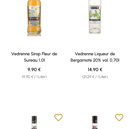
Vedrenne Sirop Fleur de
Vedrenne Liqueur de
Sureau 1,0l
Bergamote 20% vol. 0,70l
Regulärer Preis:
Regulärer Preis:
9,90 €
14,90 €
(9,90 € / 1 Liter)
(21,29 € / 1 Liter)