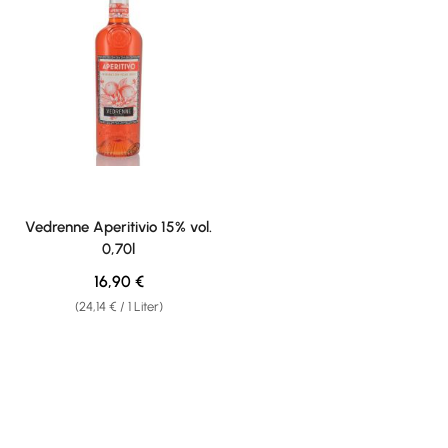
Vedrenne Aperitivio 15% vol.
0,70l
Regulärer Preis:
16,90 €
(24,14 € / 1 Liter)