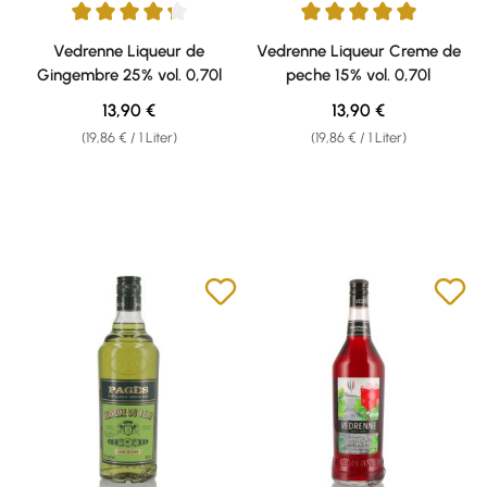
Durchschnittliche Bewertung von 4.33 von 5 Sternen
Durchschnittliche Bewertung v
Vedrenne Liqueur de
Vedrenne Liqueur Creme de
Gingembre 25% vol. 0,70l
peche 15% vol. 0,70l
Regulärer Preis:
Regulärer Preis:
13,90 €
13,90 €
(19,86 € / 1 Liter)
(19,86 € / 1 Liter)