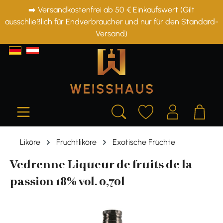
➡️ Versandkostenfrei ab 50 € Einkaufswert (Gilt
alt springen
ausschließlich für Endverbraucher und nur für den Standard-
Versand)
Liköre
Fruchtliköre
Exotische Früchte
Vedrenne Liqueur de fruits de la
passion 18% vol. 0,70l
Bildergalerie überspringen