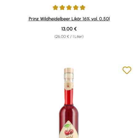
Durchschnittliche Bewertung von 4.89 von 5 Sternen
Prinz Wildheidelbeer Likör 16% vol. 0,50l
Regulärer Preis:
13,00 €
(26,00 € / 1 Liter)