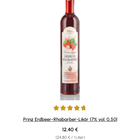
Durchschnittliche Bewertung von 4.86 von 5 Sternen
Prinz Erdbeer-Rhabarber-Likör 17% vol. 0,50l
Regulärer Preis:
12,40 €
(24,80 € / 1 Liter)