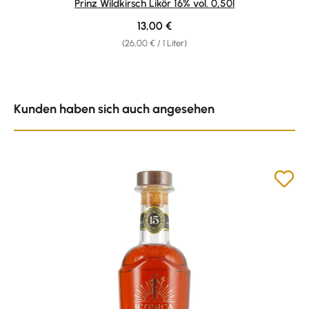
Prinz Wildkirsch Likör 16% vol. 0,50l
Regulärer Preis:
13,00 €
(26,00 € / 1 Liter)
Produktgalerie überspringen
Kunden haben sich auch angesehen