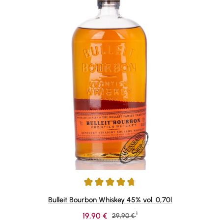
Durchschnittliche Bewertung von 4.69 von 5 Sternen
Bulleit Bourbon Whiskey 45% vol. 0,70l
1
Verkaufspreis:
19,90 €
Regulärer Preis:
29,90 €