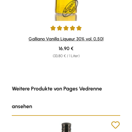
Durchschnittliche Bewertung von 4.9 von 5 Sternen
Galliano Vanilla Liqueur 30% vol. 0,50l
Regulärer Preis:
16,90 €
(33,80 € / 1 Liter)
Produktgalerie überspringen
Weitere Produkte von Pages Vedrenne
ansehen