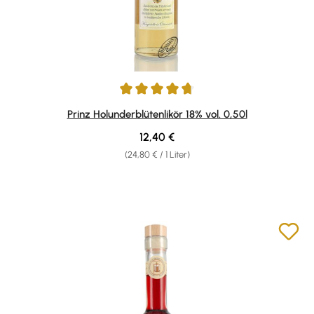
Durchschnittliche Bewertung von 4.85 von 5 Sternen
Prinz Holunderblütenlikör 18% vol. 0,50l
Regulärer Preis:
12,40 €
(24,80 € / 1 Liter)