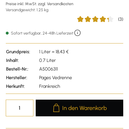
Preise inkl. MwSt. zzgl. Versandkosten
Versandgewicht: 1.25 kg
(3)
Durchschnittliche Bewert
Sofort verfügbar, 24-48h Lieferzeit
Grundpreis:
1 Liter = 18,43 €
Inhalt:
0.7 Liter
Bestell-Nr.:
A5006311
Hersteller:
Pages Vedrenne
Herkunft:
Frankreich
Produkt Anzahl: Gib den gewünscht
In den Warenkorb