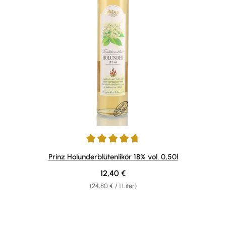
Durchschnittliche Bewertung von 4.85 von 5 Sternen
Prinz Holunderblütenlikör 18% vol. 0,50l
Regulärer Preis:
12,40 €
(24,80 € / 1 Liter)