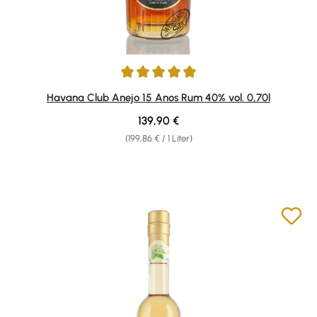
Durchschnittliche Bewertung von 4.91 von 5 Sternen
Havana Club Anejo 15 Anos Rum 40% vol. 0,70l
Regulärer Preis:
139,90 €
(199,86 € / 1 Liter)