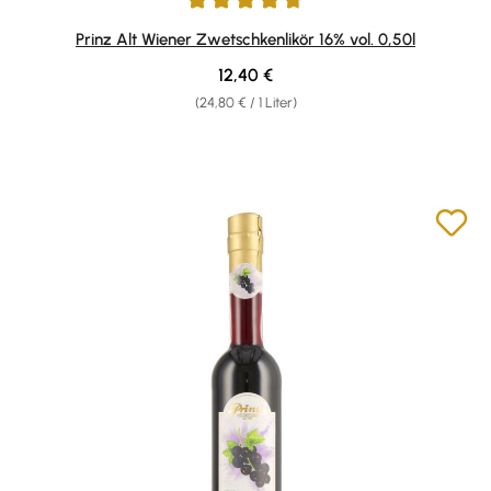
Durchschnittliche Bewertung von 4.85 von 5 Sternen
Prinz Alt Wiener Zwetschkenlikör 16% vol. 0,50l
Regulärer Preis:
12,40 €
(24,80 € / 1 Liter)