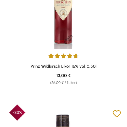
Durchschnittliche Bewertung von 4.83 von 5 Sternen
Prinz Wildkirsch Likör 16% vol. 0,50l
Regulärer Preis:
13,00 €
(26,00 € / 1 Liter)
-33%