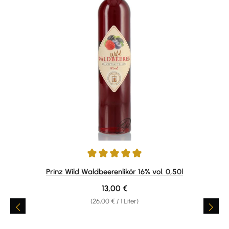
Durchschnittliche Bewertung von 4.97 von 5 Sternen
Prinz Wild Waldbeerenlikör 16% vol. 0,50l
Regulärer Preis:
13,00 €
(26,00 € / 1 Liter)