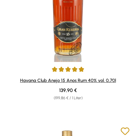
Durchschnittliche Bewertung von 4.91 von 5 Sternen
Havana Club Anejo 15 Anos Rum 40% vol. 0,70l
Regulärer Preis:
139,90 €
(199,86 € / 1 Liter)