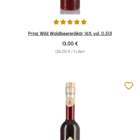
Durchschnittliche Bewertung von 4.97 von 5 Sternen
Prinz Wild Waldbeerenlikör 16% vol. 0,50l
Regulärer Preis:
13,00 €
(26,00 € / 1 Liter)