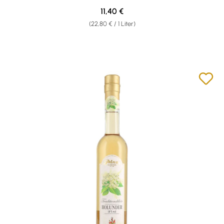
Regulärer Preis:
11,40 €
(22,80 € / 1 Liter)