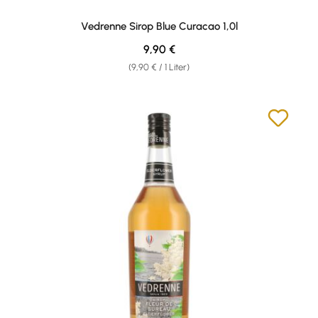
Vedrenne Sirop Blue Curacao 1,0l
Regulärer Preis:
9,90 €
(9,90 € / 1 Liter)