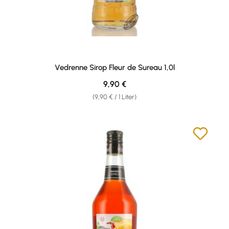
Vedrenne Sirop Fleur de Sureau 1,0l
Regulärer Preis:
9,90 €
(9,90 € / 1 Liter)