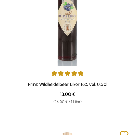
Durchschnittliche Bewertung von 4.89 von 5 Sternen
Prinz Wildheidelbeer Likör 16% vol. 0,50l
Regulärer Preis:
13,00 €
(26,00 € / 1 Liter)