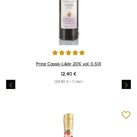
Durchschnittliche Bewertung von 4.89 von 5 Sternen
Prinz Cassis-Likör 20% vol. 0,50l
Regulärer Preis:
12,40 €
(24,80 € / 1 Liter)