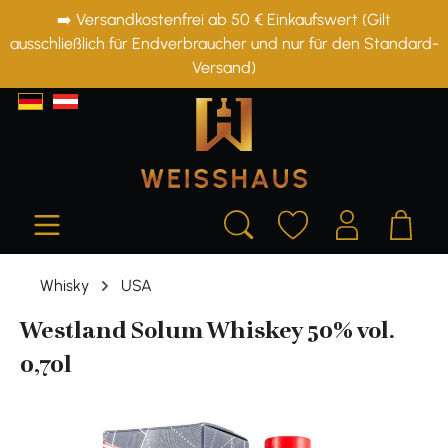
➡️ Versandkostenfrei ab 50 € Einkaufswert (Gilt
alt springen
ausschließlich für Endverbraucher und nur für den Standard-
Versand)
Whisky
USA
Westland Solum Whiskey 50% vol.
0,70l
Bildergalerie überspringen