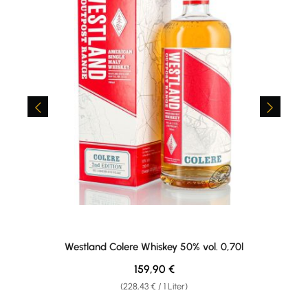
Westland Colere Whiskey 50% vol. 0,70l
Regulärer Preis:
159,90 €
(228,43 € / 1 Liter)