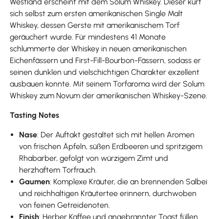
Westland erscheint mit dem Solum Whiskey. Dieser kürt
sich selbst zum ersten amerikanischen Single Malt
Whiskey, dessen Gerste mit amerikanischem Torf
geräuchert wurde. Für mindestens 41 Monate
schlummerte der Whiskey in neuen amerikanischen
Eichenfässern und First-Fill-Bourbon-Fässern, sodass er
seinen dunklen und vielschichtigen Charakter exzellent
ausbauen konnte. Mit seinem Torfaroma wird der Solum
Whiskey zum Novum der amerikanischen Whiskey-Szene.
Tasting Notes
Nase
: Der Auftakt gestaltet sich mit hellen Aromen
von frischen Äpfeln, süßen Erdbeeren und spritzigem
Rhabarber, gefolgt von würzigem Zimt und
herzhaftem Torfrauch.
Gaumen
: Komplexe Kräuter, die an brennenden Salbei
und reichhaltigen Kräutertee erinnern, durchwoben
von feinen Getreidenoten.
Finish
: Herber Kaffee und angebrannter Toast füllen