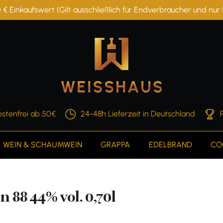
 € Einkaufswert (Gilt ausschließlich für Endverbraucher und nu
stenfrei ab 50€
24-48h Lieferzeit in Deutschland
WEIN & SCHAUMWEIN
GRAPPA
EDELBRAND
CO
88 44% vol. 0,70l