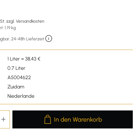
€
wSt. zzgl. Versandkosten
: 1.19 kg
gbar, 24-48h Lieferzeit
1 Liter = 38,43 €
0.7 Liter
A5004622
Zuidam
Niederlande
Produkt Anzahl: Gib den gewünschten We
In den Warenkorb