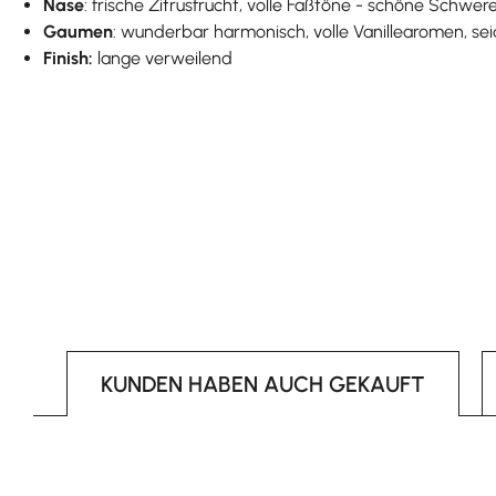
Nase
: frische Zitrusfrucht, volle Faßtöne - schöne Schwer
Gaumen
: wunderbar harmonisch, volle Vanillearomen, se
Finish:
lange verweilend
KUNDEN HABEN AUCH GEKAUFT
Produktgalerie überspringen