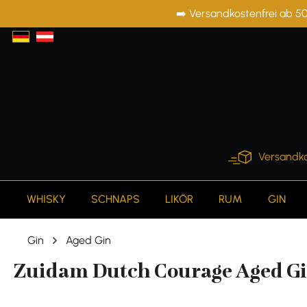
➡️ Versandkostenfrei ab 50
springen
Zur Hauptnavigation springen
Versandko
WHISKY
SCHNAPS
LIKÖR
RUM
GIN
Gin
Aged Gin
Zuidam Dutch Courage Aged Gin 