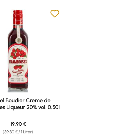
el Boudier Creme de
s Liqueur 20% vol. 0,50l
Regulärer Preis:
19,90 €
(39,80 € / 1 Liter)