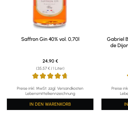
Saffron Gin 40% vol. 0,70l
Gabriel 
de Dijon
Regulärer Preis:
24,90 €
(35,57 € / 1 Liter)
Durchschnittliche Bewertung von 4.69 von 5 Sternen
Durchschni
Preise inkl. MwSt. zzgl. Versandkosten
Preise in
Lebensmittelkennzeichnung
Lebe
IN DEN WARENKORB
I