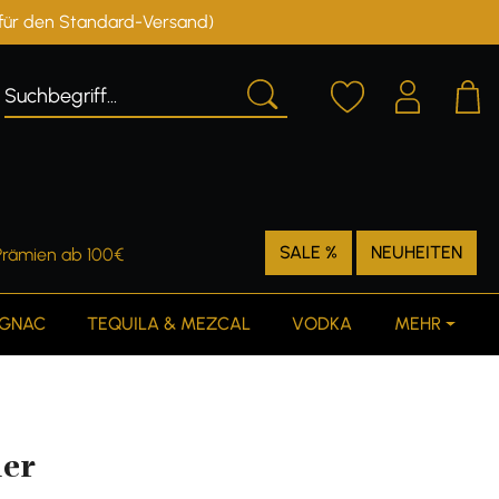
r für den Standard-Versand)
Deutschland
Österreich
SALE %
NEUHEITEN
Prämien ab 100€
GNAC
TEQUILA & MEZCAL
VODKA
MEHR
ier