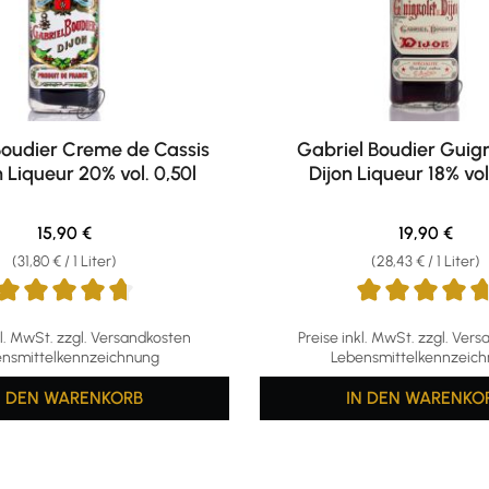
Boudier Creme de Cassis
Gabriel Boudier Guig
 Liqueur 20% vol. 0,50l
Dijon Liqueur 18% vol
Regulärer Preis:
Regulärer Pr
15,90 €
19,90 €
(31,80 € / 1 Liter)
(28,43 € / 1 Liter)
ttliche Bewertung von 4.86 von 5 Sternen
Durchschnittliche Bewertun
kl. MwSt. zzgl. Versandkosten
Preise inkl. MwSt. zzgl. Ver
nsmittelkennzeichnung
Lebensmittelkennzeic
N DEN WARENKORB
IN DEN WARENKO