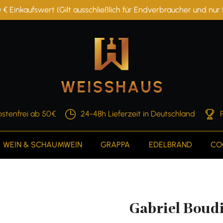
 € Einkaufswert (Gilt ausschließlich für Endverbraucher und nu
stenfrei ab 50€
24-48h Lieferzeit in Deutschland
WEIN & SCHAUMWEIN
GRAPPA
EDELBRAND
CO
Gabriel Boud