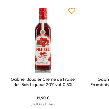
Gabriel Boudier Creme de Fraise
Gabri
des Bois Liqueur 20% vol. 0,50l
Framboise
Regulärer Preis:
19,90 €
(39,80 € / 1 Liter)