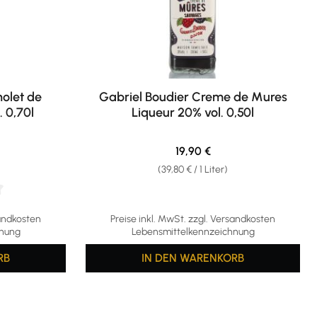
nolet de
Gabriel Boudier Creme de Mures
. 0,70l
Liqueur 20% vol. 0,50l
eis:
Regulärer Preis:
19,90 €
(39,80 € / 1 Liter)
g von 4.75 von 5 Sternen
sandkosten
Preise inkl. MwSt. zzgl. Versandkosten
hnung
Lebensmittelkennzeichnung
RB
IN DEN WARENKORB