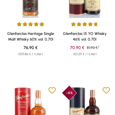
Durchschnittliche Bewertung von 5 von 5 Sternen
Durchschnittliche Bewertung v
Glenfarclas Heritage Single
Glenfarclas 15 YO Whisky
Malt Whisky 60% vol. 0,70l
46% vol. 0,70l
1
Regulärer Preis:
Verkaufspreis:
76,90 €
70,90 €
Regulärer Preis:
81,90 €
(109,86 € / 1 Liter)
(101,29 € / 1 Liter)
-4%