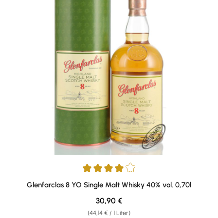
Durchschnittliche Bewertung von 4 von 5 Sternen
Glenfarclas 8 YO Single Malt Whisky 40% vol. 0,70l
Regulärer Preis:
30,90 €
(44,14 € / 1 Liter)