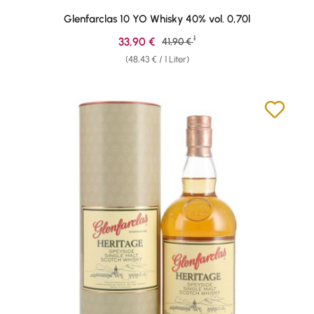
Durchschnittliche Bewertung von 4.58 von 5 Sternen
Glenfarclas 10 YO Whisky 40% vol. 0,70l
1
Verkaufspreis:
33,90 €
Regulärer Preis:
41,90 €
(48,43 € / 1 Liter)