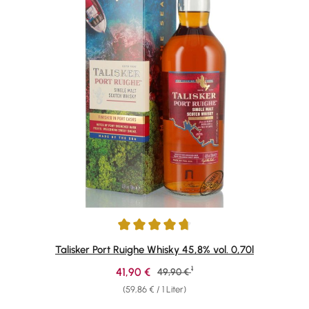
Durchschnittliche Bewertung von 4.84 von 5 Sternen
Talisker Port Ruighe Whisky 45,8% vol. 0,70l
1
Verkaufspreis:
41,90 €
Regulärer Preis:
49,90 €
(59,86 € / 1 Liter)