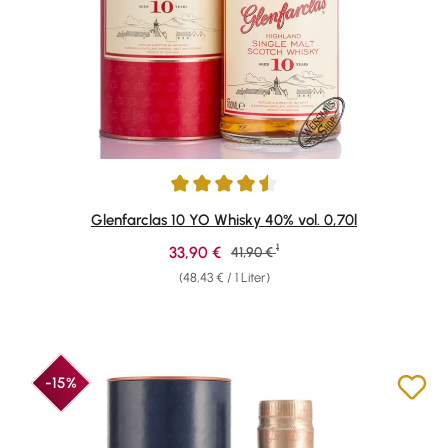
Durchschnittliche Bewertung von 4.58 von 5 Sternen
Glenfarclas 10 YO Whisky 40% vol. 0,70l
1
Verkaufspreis:
33,90 €
Regulärer Preis:
41,90 €
(48,43 € / 1 Liter)
-15%