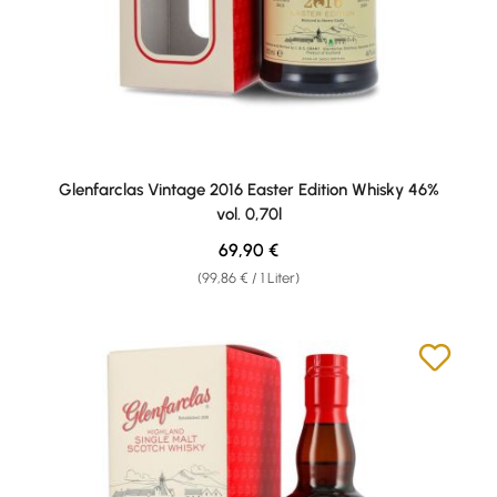
Glenfarclas Vintage 2016 Easter Edition Whisky 46%
vol. 0,70l
Regulärer Preis:
69,90 €
(99,86 € / 1 Liter)