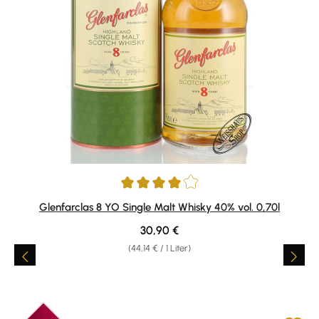
Durchschnittliche Bewertung von 4 von 5 Sternen
Glenfarclas 8 YO Single Malt Whisky 40% vol. 0,70l
Regulärer Preis:
30,90 €
(44,14 € / 1 Liter)