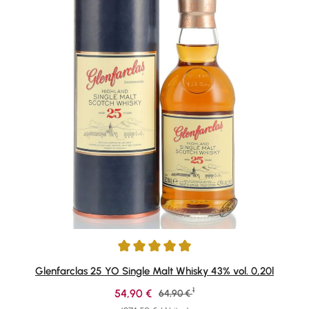
Durchschnittliche Bewertung von 5 von 5 Sternen
Glenfarclas 25 YO Single Malt Whisky 43% vol. 0,20l
1
Verkaufspreis:
54,90 €
Regulärer Preis:
64,90 €