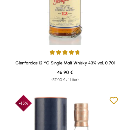
Durchschnittliche Bewertung von 4.82 von 5 Sternen
Glenfarclas 12 YO Single Malt Whisky 43% vol. 0,70l
Regulärer Preis:
46,90 €
(67,00 € / 1 Liter)
-15%