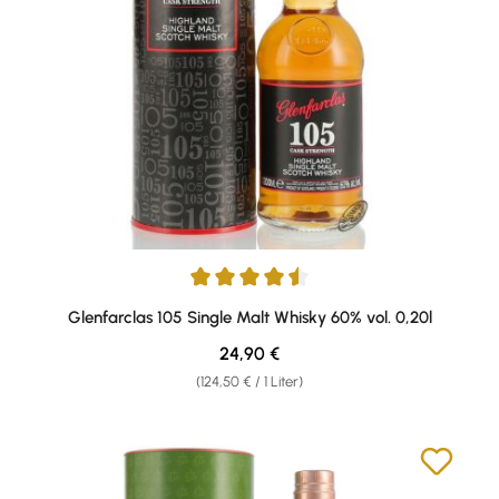
Durchschnittliche Bewertung von 4.5 von 5 Sternen
Glenfarclas 105 Single Malt Whisky 60% vol. 0,20l
Regulärer Preis:
24,90 €
(124,50 € / 1 Liter)