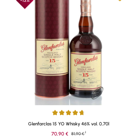
-13%
Durchschnittliche Bewertung von 4.74 von 5 Sternen
Glenfarclas 15 YO Whisky 46% vol. 0,70l
1
Verkaufspreis:
70,90 €
Regulärer Preis:
81,90 €