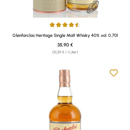
Durchschnittliche Bewertung von 4.57 von 5 Sternen
Glenfarclas Heritage Single Malt Whisky 40% vol. 0,70l
Regulärer Preis:
35,90 €
(51,29 € / 1 Liter)