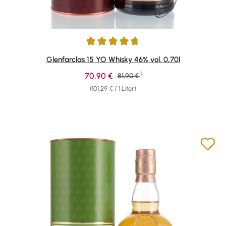
Durchschnittliche Bewertung von 4.74 von 5 Sternen
Glenfarclas 15 YO Whisky 46% vol. 0,70l
1
Verkaufspreis:
70,90 €
Regulärer Preis:
81,90 €
(101,29 € / 1 Liter)