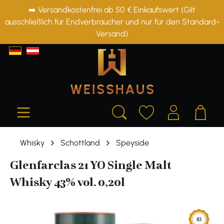
➡️ Versandkostenfrei ab 50 € Einkaufswert (Gilt
alt springen
ausschließlich für Endverbraucher und nur für den Standard-
Versand)
Whisky
Schottland
Speyside
Glenfarclas 21 YO Single Malt
Whisky 43% vol. 0,20l
Bildergalerie überspringen
83