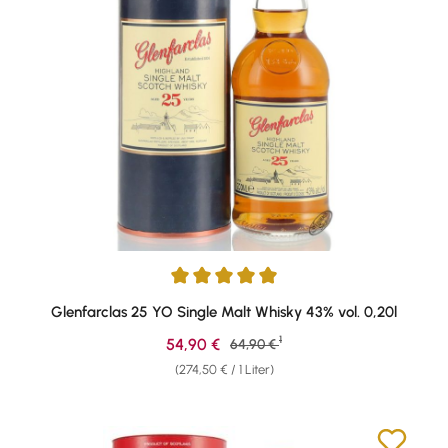
Durchschnittliche Bewertung von 5 von 5 Sternen
Glenfarclas 25 YO Single Malt Whisky 43% vol. 0,20l
1
Verkaufspreis:
54,90 €
Regulärer Preis:
64,90 €
(274,50 € / 1 Liter)