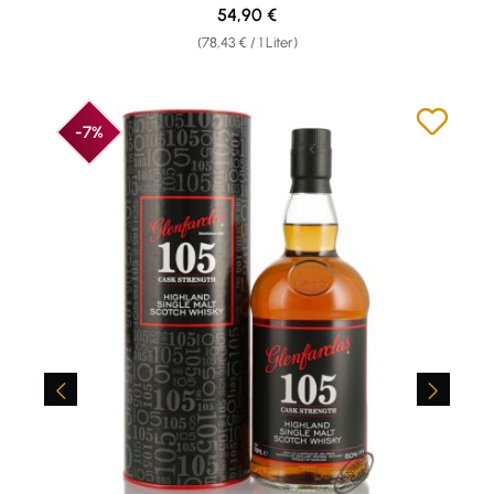
Regulärer Preis:
54,90 €
(78,43 € / 1 Liter)
-7%