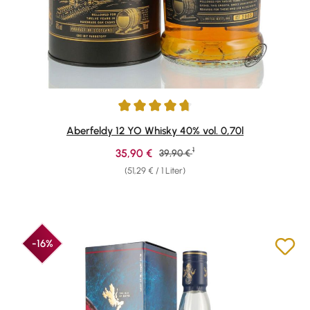
Durchschnittliche Bewertung von 4.85 von 5 Sternen
Aberfeldy 12 YO Whisky 40% vol. 0,70l
1
Verkaufspreis:
35,90 €
Regulärer Preis:
39,90 €
(51,29 € / 1 Liter)
-16%