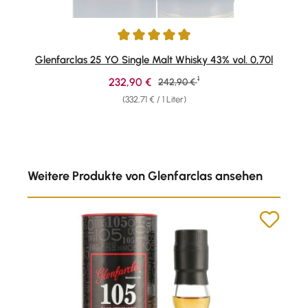
Durchschnittliche Bewertung von 4.93 von 5 Sternen
Glenfarclas 25 YO Single Malt Whisky 43% vol. 0,70l
1
Verkaufspreis:
232,90 €
Regulärer Preis:
242,90 €
(332,71 € / 1 Liter)
Produktgalerie überspringen
Weitere Produkte von Glenfarclas ansehen