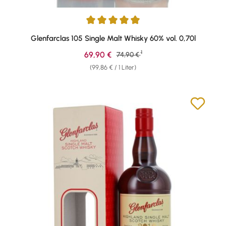
Durchschnittliche Bewertung von 4.9 von 5 Sternen
Glenfarclas 105 Single Malt Whisky 60% vol. 0,70l
1
Verkaufspreis:
69,90 €
Regulärer Preis:
74,90 €
(99,86 € / 1 Liter)