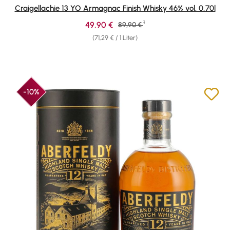
Durchschnittliche Bewertung von 4.67 von 5 Sternen
Craigellachie 13 YO Armagnac Finish Whisky 46% vol. 0,70l
1
Verkaufspreis:
49,90 €
Regulärer Preis:
89,90 €
(71,29 € / 1 Liter)
-10%