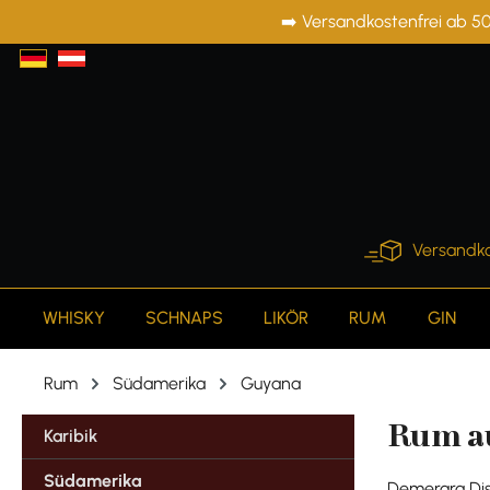
➡️ Versandkostenfrei ab 50
springen
Zur Hauptnavigation springen
Versandko
WHISKY
SCHNAPS
LIKÖR
RUM
GIN
Rum
Südamerika
Guyana
Rum a
Karibik
Südamerika
Demerara Dist