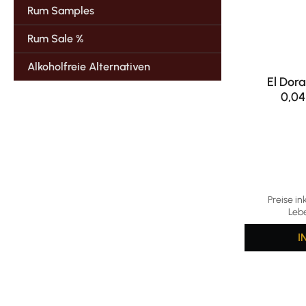
Rum Samples
Rum Sale %
Alkoholfreie Alternativen
El Dor
0,04
Durchschni
Preise in
Leb
I