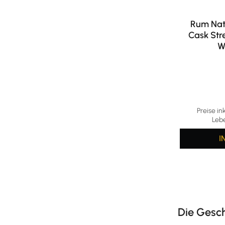
Rum Nat
Cask Str
W
Preise in
Leb
I
Die Gesc