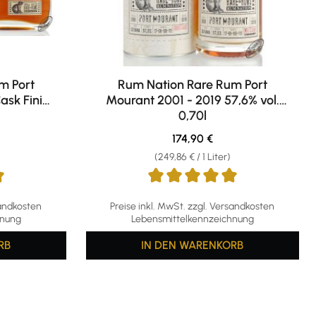
m Port
Rum Nation Rare Rum Port
ask Finish
Mourant 2001 - 2019 57,6% vol.
0,70l
is:
Regulärer Preis:
174,90 €
(249,86 € / 1 Liter)
ng von 5 von 5 Sternen
Durchschnittliche Bewertung von 5 von 5 S
sandkosten
Preise inkl. MwSt. zzgl. Versandkosten
hnung
Lebensmittelkennzeichnung
RB
IN DEN WARENKORB