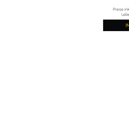
Durchschni
Preise in
Leb
I