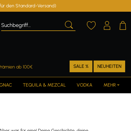
r für den Standard-Versand)
Deutschland
Österreich
SALE %
NEUHEITEN
Prämien ab 100€
GNAC
TEQUILA & MEZCAL
VODKA
MEHR
 Aber was für eine! Deine Geschichte, deine