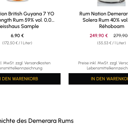
ion British Guyana 7 YO
Rum Nation Demerar
ength Rum 59% vol. 0,04l
Solera Rum 40% vol.
eisshaus Sample
Réhoboam
Regulärer Preis:
Verkaufspreis:
Regulär
6,90 €
249,90 €
279,90
(172,50 € / 1 Liter)
(55,53 € / 1 Liter)
kl. MwSt. zzgl. Versandkosten
Preise inkl. MwSt. zzgl. Ver
ensmittelkennzeichnung
Lebensmittelkennzeic
N DEN WARENKORB
IN DEN WARENKO
hichte des Demerara Rums