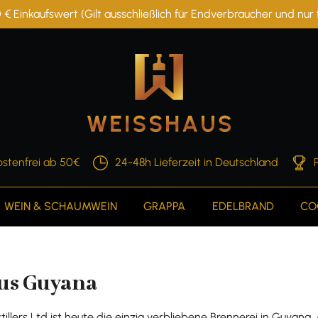
 € Einkaufswert (Gilt ausschließlich für Endverbraucher und nu
stenfrei ab 50€
24-48h Lieferzeit in Deutschland
WEIN & SCHAUMWEIN
GRAPPA
EDELBRAND
CO
us Guyana
illers Ltd ist heute die einzig verbliebene Brennerei in Guyana.