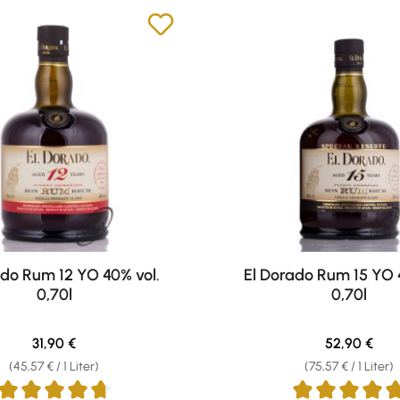
ado Rum 12 YO 40% vol.
El Dorado Rum 15 YO 
0,70l
0,70l
Regulärer Preis:
Regulärer Pr
31,90 €
52,90 €
(45,57 € / 1 Liter)
(75,57 € / 1 Liter)