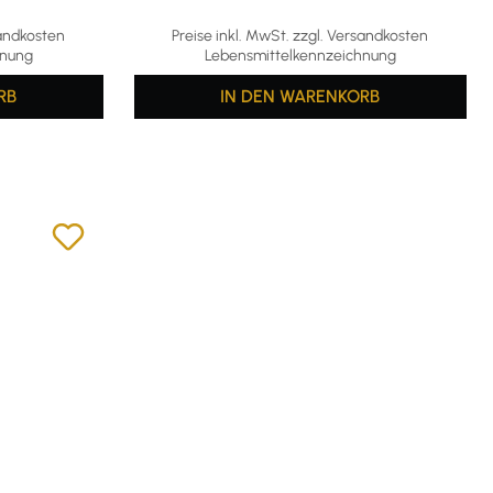
g von 4.78 von 5 Sternen
Durchschnittliche Bewertung von 4.29 von 
sandkosten
Preise inkl. MwSt. zzgl. Versandkosten
hnung
Lebensmittelkennzeichnung
RB
IN DEN WARENKORB