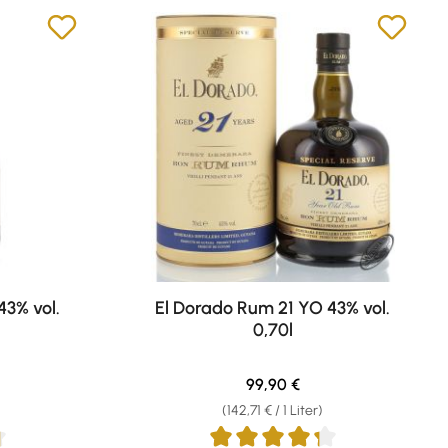
43% vol.
El Dorado Rum 21 YO 43% vol.
0,70l
eis:
Regulärer Preis:
99,90 €
(142,71 € / 1 Liter)