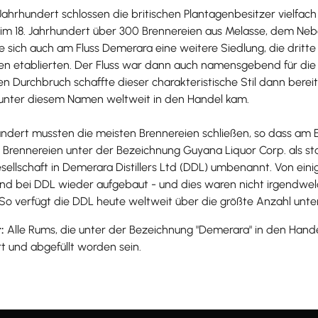
Jahrhundert schlossen die britischen Plantagenbesitzer vielfach 
 im 18. Jahrhundert über 300 Brennereien aus Melasse, dem Neb
 sich auch am Fluss Demerara eine weitere Siedlung, die dritte i
rien etablierten. Der Fluss war dann auch namensgebend für die
en Durchbruch schaffte dieser charakteristische Stil dann bereit
 unter diesem Namen weltweit in den Handel kam.
undert mussten die meisten Brennereien schließen, so dass am 
 Brennereien unter der Bezeichnung Guyana Liquor Corp. als sta
sellschaft in Demerara Distillers Ltd (DDL) umbenannt. Von ei
nd bei DDL wieder aufgebaut - und dies waren nicht irgendwe
 So verfügt die DDL heute weltweit über die größte Anzahl unte
:
Alle Rums, die unter der Bezeichnung "Demerara" in den Hand
t und abgefüllt worden sein.