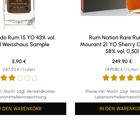
ado Rum 15 YO 43% vol.
Rum Nation Rare Ru
l Weisshaus Sample
Mourant 21 YO Sherry C
58% vol. 0,50l
Regulärer Preis:
Regulärer Pre
5,90 €
249,90 €
(147,50 € / 1 Liter)
(499,80 € / 1 Liter)
ttliche Bewertung von 2 von 5 Sternen
Durchschnittliche Bewertu
kl. MwSt. zzgl. Versandkosten
Preise inkl. MwSt. zzgl. Ver
ensmittelkennzeichnung
Lebensmittelkennzeic
N DEN WARENKORB
IN DEN WARENKO