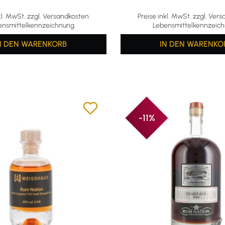
ttliche Bewertung von 4.73 von 5 Sternen
Durchschnittliche Bewertun
kl. MwSt. zzgl. Versandkosten
Preise inkl. MwSt. zzgl. Ver
ensmittelkennzeichnung
Lebensmittelkennzeic
N DEN WARENKORB
IN DEN WARENKO
-11%