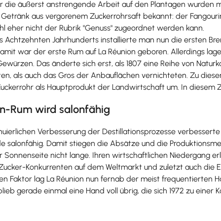
Für die äußerst anstrengende Arbeit auf den Plantagen wurden m
s Getränk aus vergorenem Zuckerrohrsaft bekannt: der Fangourin
hl eher nicht der Rubrik "Genuss" zugeordnet werden kann.
s Achtzehnten Jahrhunderts installierte man nun die ersten Br
 Damit war der erste Rum auf La Réunion geboren. Allerdings l
Gewürzen. Das änderte sich erst, als 1807 eine Reihe von Natu
nten, als auch das Gros der Anbauflächen vernichteten. Zu di
Zuckerrohr als Hauptprodukt der Landwirtschaft um. In diesem Z
on-Rum wird salonfähig
nuierlichen Verbesserung der Destillationsprozesse verbesserte
 salonfähig. Damit stiegen die Absätze und die Produktionsmeng
 Sonnenseite nicht lange. Ihren wirtschaftlichen Niedergang erl
 Zucker-Konkurrenten auf dem Weltmarkt und zuletzt auch die E
n Faktor lag La Réunion nun fernab der meist frequentierten Ha
lieb gerade einmal eine Hand voll übrig, die sich 1972 zu eine