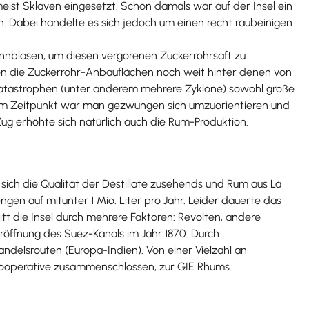
eist Sklaven eingesetzt. Schon damals war auf der Insel ein
. Dabei handelte es sich jedoch um einen recht raubeinigen
ennblasen, um diesen vergorenen Zuckerrohrsaft zu
agen die Zuckerrohr-Anbauflächen noch weit hinter denen von
rkatastrophen (unter anderem mehrere Zyklone) sowohl große
esem Zeitpunkt war man gezwungen sich umzuorientieren und
ug erhöhte sich natürlich auch die Rum-Produktion.
 sich die Qualität der Destillate zusehends und Rum aus La
en auf mitunter 1 Mio. Liter pro Jahr. Leider dauerte das
itt die Insel durch mehrere Faktoren: Revolten, andere
röffnung des Suez-Kanals im Jahr 1870. Durch
ndelsrouten (Europa-Indien). Von einer Vielzahl an
r Kooperative zusammenschlossen, zur GIE Rhums.