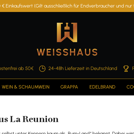
 € Einkaufswert (Gilt ausschließlich für Endverbraucher und nu
stenfrei ab 50€
24-48h Lieferzeit in Deutschland
WEIN & SCHAUMWEIN
GRAPPA
EDELBRAND
CO
us La Reunion
t selbst unter Kennern kaum als „Rum-Land“ bekannt. Dabei wird 