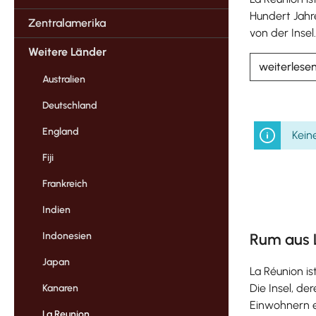
Hundert Jahr
Zentralamerika
von der Insel.
Weitere Länder
weiterlese
Australien
Deutschland
England
Kein
Fiji
Frankreich
Indien
Indonesien
Rum aus L
Japan
La Réunion is
Die Insel, de
Kanaren
Einwohnern ei
La Reunion