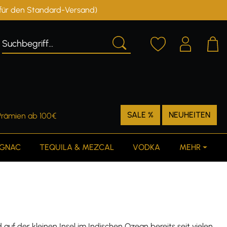
r für den Standard-Versand)
Deutschland
Österreich
SALE %
NEUHEITEN
Prämien ab 100€
GNAC
TEQUILA & MEZCAL
VODKA
MEHR
auf der kleinen Insel im Indischen Ozean bereits seit vielen