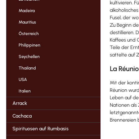
kultivieren. 
alkoholische
Madeira
Fusel, der wo
Mauritius
Zu Beginn de
destillieren.
Österreich
Kaffees und 
Philippinen
Teile der Er
sattelte auf 
Seychellen
La Réuni
Thailand
USA
Mit der konti
Réunion wurde
Italien
Leben auf der
Arrack
Nationen als
letztgenannte
Cachaca
Brennereien b
Spirituosen auf Rumbasis