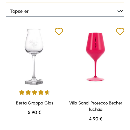
Durchschnittliche Bewertung von 4.75 von 5 Sternen
Berta Grappa Glas
Villa Sandi Prosecco Becher
fuchsia
Regulärer Preis:
5,90 €
Regulärer Preis:
4,90 €