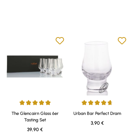
Durchschnittliche Bewertung von 4.94 von 5 Sternen
Durchschnittliche Bewertung v
The Glencairn Glass 6er
Urban Bar Perfect Dram
Tasting Set
Regulärer Preis:
3,90 €
Regulärer Preis:
39,90 €