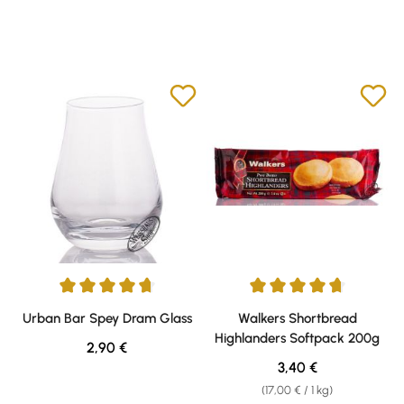
Durchschnittliche Bewertung von 4.85 von 5 Sternen
Durchschnittliche Bewertung v
Urban Bar Spey Dram Glass
Walkers Shortbread
Highlanders Softpack 200g
Regulärer Preis:
2,90 €
Regulärer Preis:
3,40 €
(17,00 € / 1 kg)