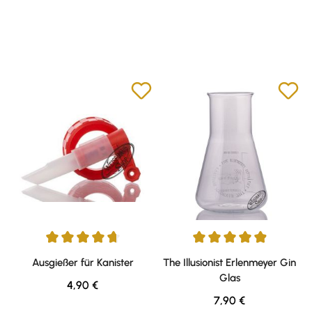
Durchschnittliche Bewertung von 4.76 von 5 Sternen
Durchschnittliche Bewertung v
Ausgießer für Kanister
The Illusionist Erlenmeyer Gin
Glas
Regulärer Preis:
4,90 €
Regulärer Preis:
7,90 €