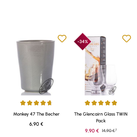
-34%
Durchschnittliche Bewertung von 4.72 von 5 Sternen
Durchschnittliche Bewertung v
Monkey 47 The Becher
The Glencairn Glass TWIN
Pack
Regulärer Preis:
6,90 €
1
Verkaufspreis:
9,90 €
Regulärer Preis:
14,90 €