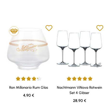
Durchschnittliche Bewertung von 4.25 von 5 Sternen
Durchschnittliche Bewertung v
Ron Millonario Rum Glas
Nachtmann ViNova Rotwein
Set 4 Gläser
Regulärer Preis:
4,90 €
Regulärer Preis:
28,90 €