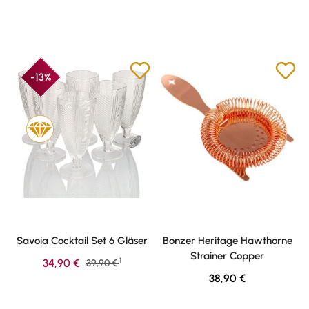
-13%
Savoia Cocktail Set 6 Gläser
Bonzer Heritage Hawthorne
Strainer Copper
1
Verkaufspreis:
34,90 €
Regulärer Preis:
39,90 €
Regulärer Preis:
38,90 €