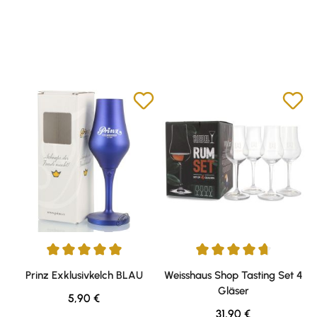
Durchschnittliche Bewertung von 5 von 5 Sternen
Durchschnittliche Bewertung v
Prinz Exklusivkelch BLAU
Weisshaus Shop Tasting Set 4
Gläser
Regulärer Preis:
5,90 €
Regulärer Preis:
31,90 €