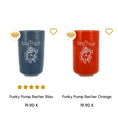
Durchschnittliche Bewertung von 5 von 5 Sternen
Funky Pump Becher Blau
Funky Pump Becher Orange
Regulärer Preis:
Regulärer Preis:
19,90 €
19,90 €