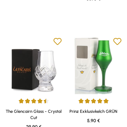
Durchschnittliche Bewertung von 4.5 von 5 Sternen
Durchschnittliche Bewertung v
The Glencairn Glass - Crystal
Prinz Exklusivkelch GRÜN
Cut
Regulärer Preis:
5,90 €
Regulärer Preis:
29,90 €