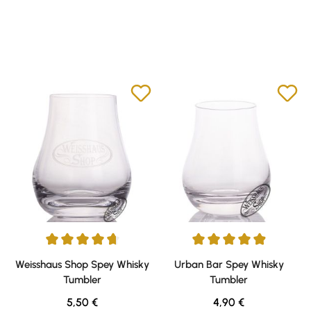
Durchschnittliche Bewertung von 4.77 von 5 Sternen
Durchschnittliche Bewertung v
Weisshaus Shop Spey Whisky
Urban Bar Spey Whisky
Tumbler
Tumbler
Regulärer Preis:
Regulärer Preis:
5,50 €
4,90 €