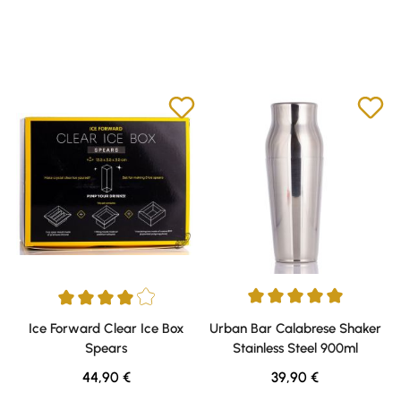
Durchschnittliche Bewertung v
Durchschnittliche Bewertung von 4 von 5 Sternen
Ice Forward Clear Ice Box
Urban Bar Calabrese Shaker
Spears
Stainless Steel 900ml
Regulärer Preis:
Regulärer Preis:
44,90 €
39,90 €