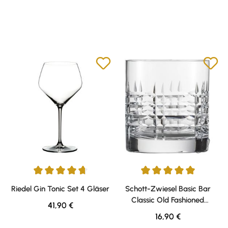
Durchschnittliche Bewertung von 4.86 von 5 Sternen
Durchschnittliche Bewertung v
Riedel Gin Tonic Set 4 Gläser
Schott-Zwiesel Basic Bar
Classic Old Fashioned
Regulärer Preis:
41,90 €
Whisky/Rum Tumbler groß
Regulärer Preis:
16,90 €