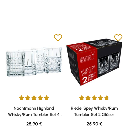
Durchschnittliche Bewertung von 4.94 von 5 Sternen
Durchschnittliche Bewertung v
Nachtmann Highland
Riedel Spey Whisky/Rum
Whisky/Rum Tumbler Set 4
Tumbler Set 2 Gläser
Gläser
Regulärer Preis:
Regulärer Preis:
25,90 €
25,90 €