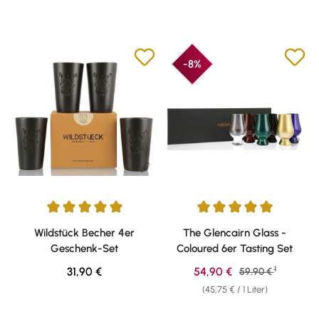
-8%
Durchschnittliche Bewertung von 5 von 5 Sternen
Durchschnittliche Bewertung v
Wildstück Becher 4er
The Glencairn Glass -
Geschenk-Set
Coloured 6er Tasting Set
1
Regulärer Preis:
Verkaufspreis:
31,90 €
54,90 €
Regulärer Preis:
59,90 €
(45,75 € / 1 Liter)