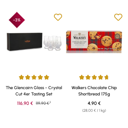
-3%
Durchschnittliche Bewertung von 5 von 5 Sternen
Durchschnittliche Bewertung v
The Glencairn Glass - Crystal
Walkers Chocolate Chip
Cut 4er Tasting Set
Shortbread 175g
1
Verkaufspreis:
Regulärer Preis:
116,90 €
Regulärer Preis:
4,90 €
119,90 €
(28,00 € / 1 kg)