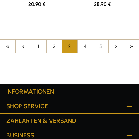
Gläser
Regulärer Preis:
Regulärer Preis:
20,90 €
28,90 €
Seite
Seite
Seite
Seite
Seite
1
2
3
4
5
INFORMATIONEN
SHOP SERVICE
ZAHLARTEN & VERSAND
BUSINESS