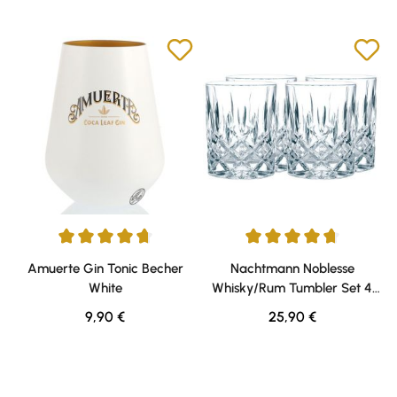
Durchschnittliche Bewertung von 4.71 von 5 Sternen
Durchschnittliche Bewertung v
Amuerte Gin Tonic Becher
Nachtmann Noblesse
White
Whisky/Rum Tumbler Set 4
Gläser
Regulärer Preis:
Regulärer Preis:
9,90 €
25,90 €