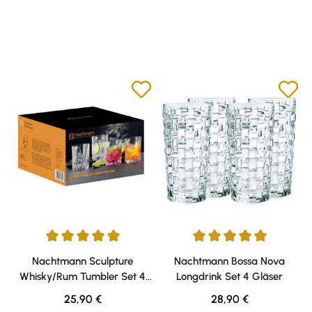
Durchschnittliche Bewertung von 5 von 5 Sternen
Durchschnittliche Bewertung v
Nachtmann Sculpture
Nachtmann Bossa Nova
Whisky/Rum Tumbler Set 4
Longdrink Set 4 Gläser
Gläser
Regulärer Preis:
Regulärer Preis:
25,90 €
28,90 €