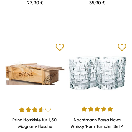
Regulärer Preis:
Regulärer Preis:
27,90 €
35,90 €
Durchschnittliche Bewertung v
Durchschnittliche Bewertung von 3.67 von 5 Sternen
Prinz Holzkiste für 1,50l
Nachtmann Bossa Nova
Magnum-Flasche
Whisky/Rum Tumbler Set 4