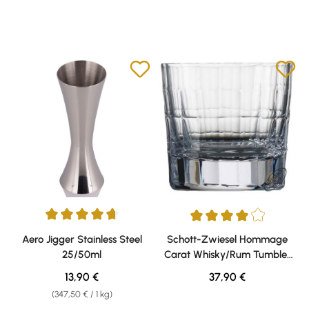
Durchschnittliche Bewertung von 4.67 von 5 Sternen
Durchschnittliche Bewertung v
Aero Jigger Stainless Steel
Schott-Zwiesel Hommage
25/50ml
Carat Whisky/Rum Tumbler
klein
Regulärer Preis:
Regulärer Preis:
13,90 €
37,90 €
(347,50 € / 1 kg)