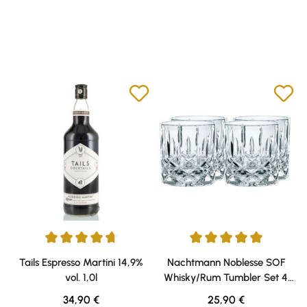
Durchschnittliche Bewertung von 4.75 von 5 Sternen
Durchschnittliche Bewertung v
Tails Espresso Martini 14,9%
Nachtmann Noblesse SOF
vol. 1,0l
Whisky/Rum Tumbler Set 4
Gläser
Regulärer Preis:
Regulärer Preis:
34,90 €
25,90 €