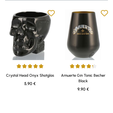
Durchschnittliche Bewertung von 5 von 5 Sternen
Durchschnittliche Bewertung v
Crystal Head Onyx Shotglas
Amuerte Gin Tonic Becher
Black
Regulärer Preis:
5,90 €
Regulärer Preis:
9,90 €