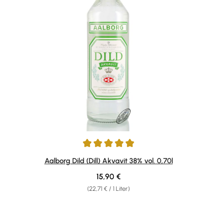
Durchschnittliche Bewertung von 5 von 5 Sternen
Aalborg Dild (Dill) Akvavit 38% vol. 0,70l
Regulärer Preis:
15,90 €
(22,71 € / 1 Liter)