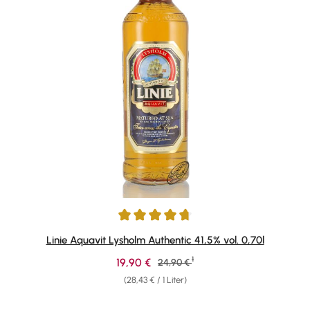
Durchschnittliche Bewertung von 4.75 von 5 Sternen
Linie Aquavit Lysholm Authentic 41,5% vol. 0,70l
1
Verkaufspreis:
19,90 €
Regulärer Preis:
24,90 €
(28,43 € / 1 Liter)