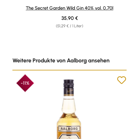
Durchschnittliche Bewertung von 5 von 5 Sternen
The Secret Garden Wild Gin 40% vol. 0,70l
Regulärer Preis:
35,90 €
(51,29 € / 1 Liter)
Produktgalerie überspringen
Weitere Produkte von Aalborg ansehen
-11%