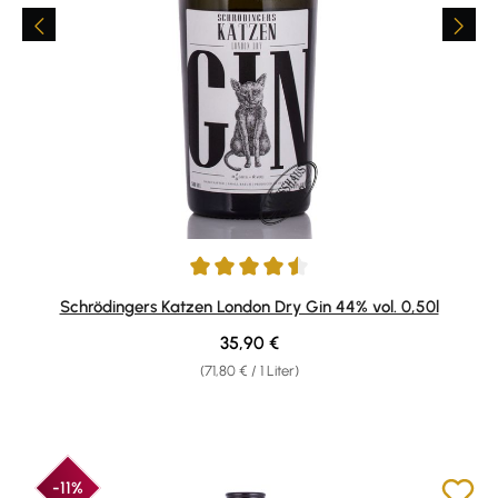
Durchschnittliche Bewertung von 4.57 von 5 Sternen
Schrödingers Katzen London Dry Gin 44% vol. 0,50l
Regulärer Preis:
35,90 €
(71,80 € / 1 Liter)
-11%