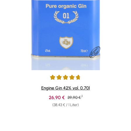
Durchschnittliche Bewertung von 4.73 von 5 Sternen
Engine Gin 42% vol. 0,70l
1
Verkaufspreis:
26,90 €
Regulärer Preis:
39,90 €
(38,43 € / 1 Liter)