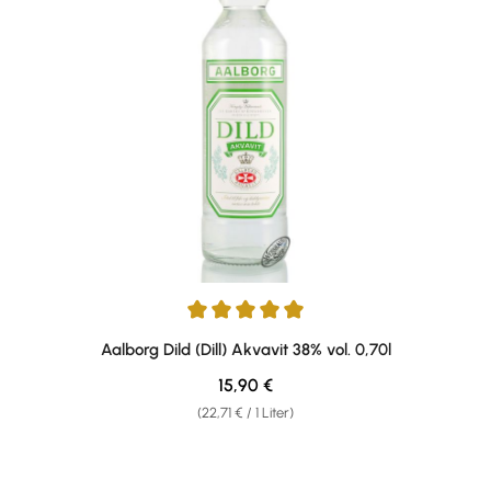
Durchschnittliche Bewertung von 5 von 5 Sternen
Aalborg Dild (Dill) Akvavit 38% vol. 0,70l
Regulärer Preis:
15,90 €
(22,71 € / 1 Liter)