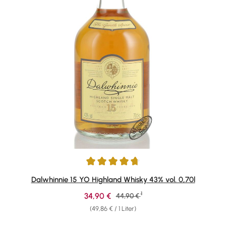
Durchschnittliche Bewertung von 4.82 von 5 Sternen
Dalwhinnie 15 YO Highland Whisky 43% vol. 0,70l
1
Verkaufspreis:
34,90 €
Regulärer Preis:
44,90 €
(49,86 € / 1 Liter)