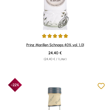
Durchschnittliche Bewertung von 4.89 von 5 Sternen
Prinz Marillen Schnaps 40% vol. 1,0l
Regulärer Preis:
24,40 €
(24,40 € / 1 Liter)
-22%