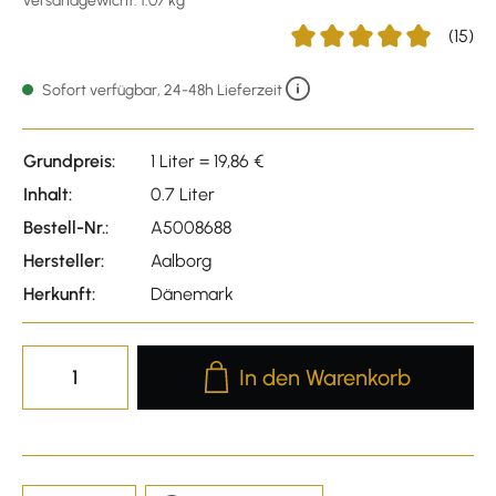
Versandgewicht: 1.07 kg
(15)
Durchschnittliche Bewertu
Sofort verfügbar, 24-48h Lieferzeit
Grundpreis:
1 Liter = 19,86 €
Inhalt:
0.7 Liter
Bestell-Nr.:
A5008688
Hersteller:
Aalborg
Herkunft:
Dänemark
Produkt Anzahl: Gib den gewünscht
In den Warenkorb