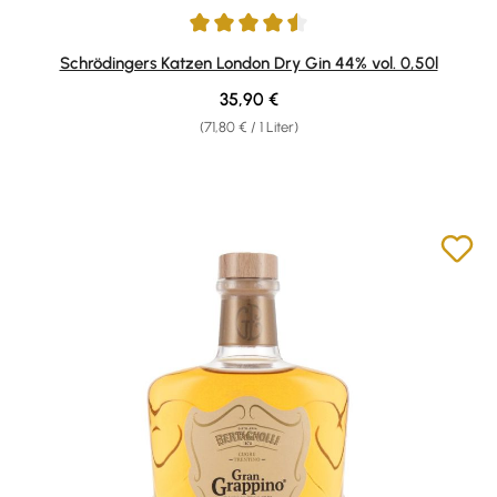
Durchschnittliche Bewertung von 4.57 von 5 Sternen
Schrödingers Katzen London Dry Gin 44% vol. 0,50l
Regulärer Preis:
35,90 €
(71,80 € / 1 Liter)