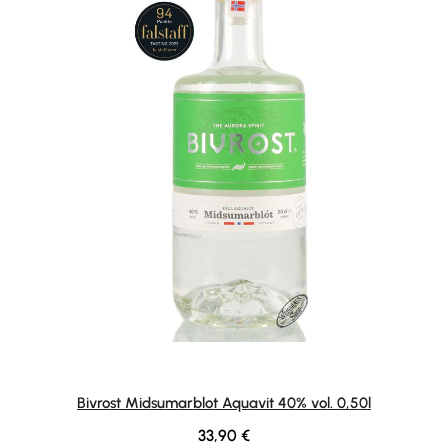
Bivrost Midsumarblot Aquavit 40% vol. 0,50l
Regulärer Preis:
33,90 €