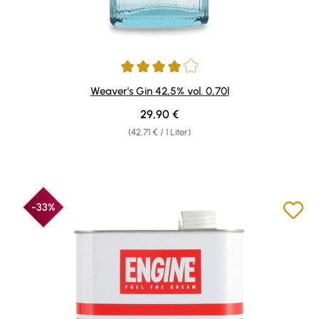
Durchschnittliche Bewertung von 4 von 5 Sternen
Weaver's Gin 42,5% vol. 0,70l
Regulärer Preis:
29,90 €
(42,71 € / 1 Liter)
-33%