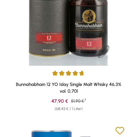
Durchschnittliche Bewertung von 4.83 von 5 Sternen
Bunnahabhain 12 YO Islay Single Malt Whisky 46,3%
vol. 0,70l
1
Verkaufspreis:
47,90 €
Regulärer Preis:
51,90 €
(68,43 € / 1 Liter)