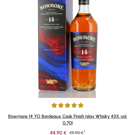
Durchschnittliche Bewertung von 5 von 5 Sternen
Bowmore 14 YO Bordeaux Cask Finish Islay Whisky 43% vol.
0,70l
1
Verkaufspreis:
44,90 €
Regulärer Preis:
49,90 €