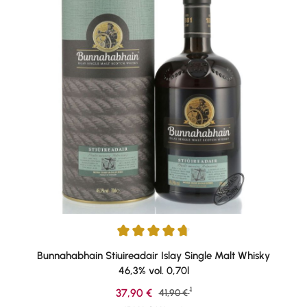
Durchschnittliche Bewertung von 4.77 von 5 Sternen
Bunnahabhain Stiuireadair Islay Single Malt Whisky
46,3% vol. 0,70l
1
Verkaufspreis:
37,90 €
Regulärer Preis:
41,90 €