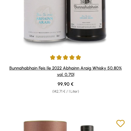
Durchschnittliche Bewertung von 5 von 5 Sternen
Bunnahabhain Feis Ile 2022 Abhainn Araig Whisky 50,80%
vol. 0,70l
Regulärer Preis:
99,90 €
(142,71 € / 1 Liter)