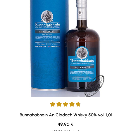
Durchschnittliche Bewertung von 4.79 von 5 Sternen
Bunnahabhain An Cladach Whisky 50% vol. 1,0l
Regulärer Preis:
49,90 €