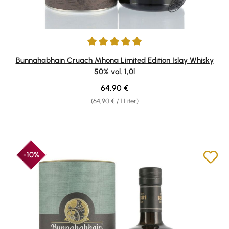
Durchschnittliche Bewertung von 4.88 von 5 Sternen
Bunnahabhain Cruach Mhona Limited Edition Islay Whisky
50% vol. 1,0l
Regulärer Preis:
64,90 €
(64,90 € / 1 Liter)
-10%