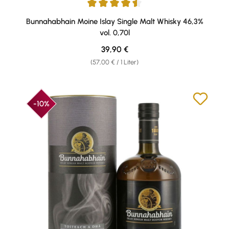
Durchschnittliche Bewertung von 4.56 von 5 Sternen
Bunnahabhain Moine Islay Single Malt Whisky 46,3%
vol. 0,70l
Regulärer Preis:
39,90 €
(57,00 € / 1 Liter)
-10%