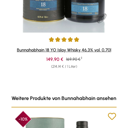
Durchschnittliche Bewertung von 5 von 5 Sternen
Bunnahabhain 18 YO Islay Whisky 46,3% vol. 0,70l
1
Verkaufspreis:
149,90 €
Regulärer Preis:
169,90 €
(214,14 € / 1 Liter)
Produktgalerie überspringen
Weitere Produkte von Bunnahabhain ansehen
-10%