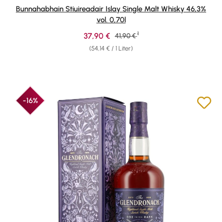
Durchschnittliche Bewertung von 4.77 von 5 Sternen
Bunnahabhain Stiuireadair Islay Single Malt Whisky 46,3%
vol. 0,70l
1
Verkaufspreis:
37,90 €
Regulärer Preis:
41,90 €
(54,14 € / 1 Liter)
-16%