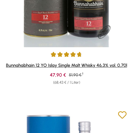
Durchschnittliche Bewertung von 4.83 von 5 Sternen
Bunnahabhain 12 YO Islay Single Malt Whisky 46,3% vol. 0,70l
1
Verkaufspreis:
47,90 €
Regulärer Preis:
51,90 €
(68,43 € / 1 Liter)