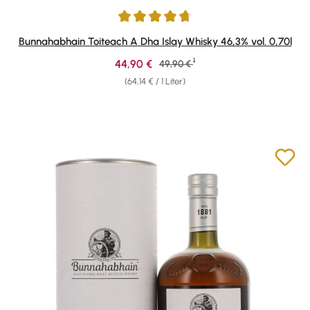
Durchschnittliche Bewertung von 4.82 von 5 Sternen
Bunnahabhain Toiteach A Dha Islay Whisky 46,3% vol. 0,70l
1
Verkaufspreis:
44,90 €
Regulärer Preis:
49,90 €
(64,14 € / 1 Liter)