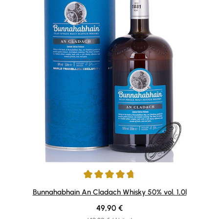
Durchschnittliche Bewertung von 4.79 von 5 Sternen
Bunnahabhain An Cladach Whisky 50% vol. 1,0l
Regulärer Preis:
49,90 €