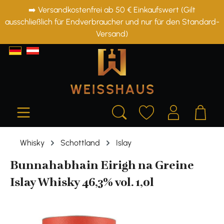
➡️ Versandkostenfrei ab 50 € Einkaufswert (Gilt
alt springen
ausschließlich für Endverbraucher und nur für den Standard-
Versand)
Whisky
Schottland
Islay
Bunnahabhain Eirigh na Greine
Islay Whisky 46,3% vol. 1,0l
Bildergalerie überspringen