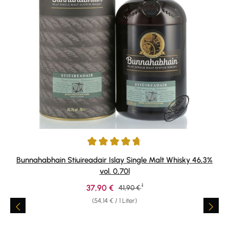
Durchschnittliche Bewertung von 4.77 von 5 Sternen
Bunnahabhain Stiuireadair Islay Single Malt Whisky 46,3%
vol. 0,70l
1
Verkaufspreis:
37,90 €
Regulärer Preis:
41,90 €
(54,14 € / 1 Liter)