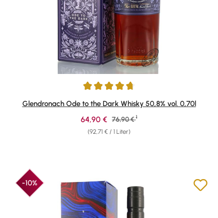
Durchschnittliche Bewertung von 4.8 von 5 Sternen
Glendronach Ode to the Dark Whisky 50,8% vol. 0,70l
1
Verkaufspreis:
64,90 €
Regulärer Preis:
76,90 €
(92,71 € / 1 Liter)
-10%