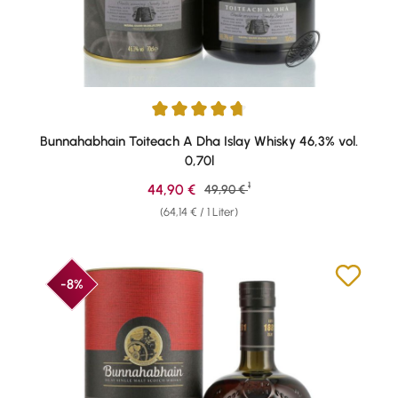
Durchschnittliche Bewertung von 4.82 von 5 Sternen
Bunnahabhain Toiteach A Dha Islay Whisky 46,3% vol.
0,70l
1
Verkaufspreis:
44,90 €
Regulärer Preis:
49,90 €
(64,14 € / 1 Liter)
-8%