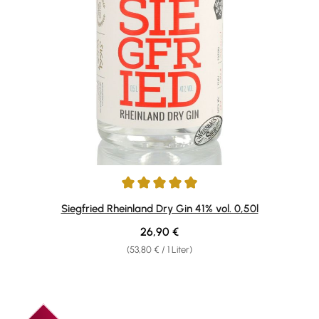
Durchschnittliche Bewertung von 4.89 von 5 Sternen
Siegfried Rheinland Dry Gin 41% vol. 0,50l
Regulärer Preis:
26,90 €
(53,80 € / 1 Liter)