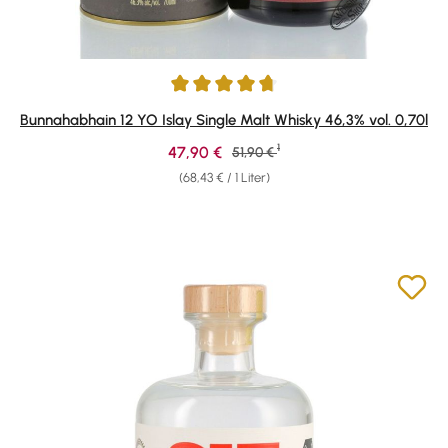
Durchschnittliche Bewertung von 4.83 von 5 Sternen
Bunnahabhain 12 YO Islay Single Malt Whisky 46,3% vol. 0,70l
1
Verkaufspreis:
47,90 €
Regulärer Preis:
51,90 €
(68,43 € / 1 Liter)