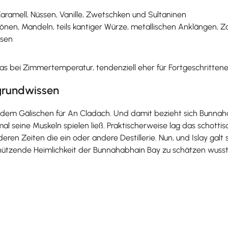
Karamell, Nüssen, Vanille, Zwetschken und Sultaninen
nen, Mandeln, teils kantiger Würze, metallischen Anklängen, Za
ssen
as bei Zimmertemperatur, tendenziell eher für Fortgeschritten
grundwissen
dem Gälischen für An Cladach. Und damit bezieht sich Bunnahabha
mal seine Muskeln spielen ließ. Praktischerweise lag das schott
rderen Zeiten die ein oder andere Destillerie. Nun, und Islay g
chützende Heimlichkeit der Bunnahabhain Bay zu schätzen wusst