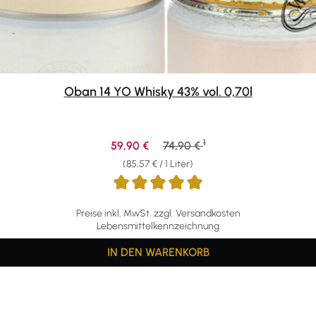
Oban 14 YO Whisky 43% vol. 0,70l
1
Verkaufspreis:
Regulärer Preis:
59,90 €
74,90 €
(85,57 € / 1 Liter)
Preise inkl. MwSt. zzgl. Versandkosten
Lebensmittelkennzeichnung
IN DEN WARENKORB