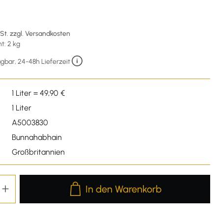
€
wSt. zzgl. Versandkosten
t: 2 kg
gbar, 24-48h Lieferzeit
1 Liter = 49,90 €
1 Liter
A5003830
Bunnahabhain
Großbritannien
Produkt Anzahl: Gib den gewünschten We
In den Warenkorb