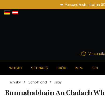
➡️ Versandkostenfrei ab 50
springen
Zur Hauptnavigation springen
Versandko
WHISKY
SCHNAPS
LIKÖR
RUM
GIN
Whisky
Schottland
Islay
Bunnahabhain An Cladach Whisk