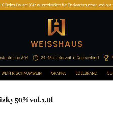
 € Einkaufswert (Gilt ausschließlich für Endverbraucher und nu
stenfrei ab 50€
24-48h Lieferzeit in Deutschland
WEIN & SCHAUMWEIN
GRAPPA
EDELBRAND
CO
y 50% vol. 1,0l