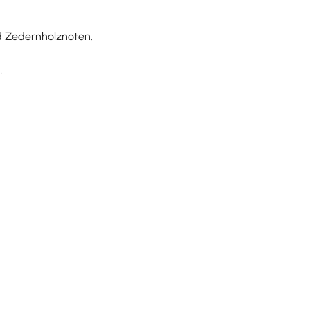
nd Zedernholznoten.
.