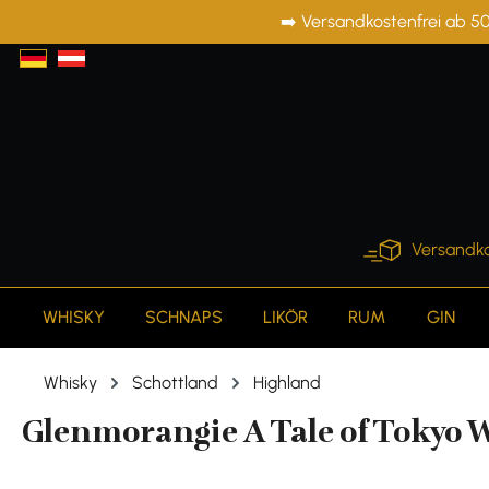
➡️ Versandkostenfrei ab 50
springen
Zur Hauptnavigation springen
Versandko
WHISKY
SCHNAPS
LIKÖR
RUM
GIN
Whisky
Schottland
Highland
Glenmorangie A Tale of Tokyo Wh