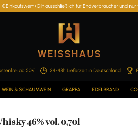
 € Einkaufswert (Gilt ausschließlich für Endverbraucher und nu
stenfrei ab 50€
24-48h Lieferzeit in Deutschland
WEIN & SCHAUMWEIN
GRAPPA
EDELBRAND
CO
isky 46% vol. 0,70l