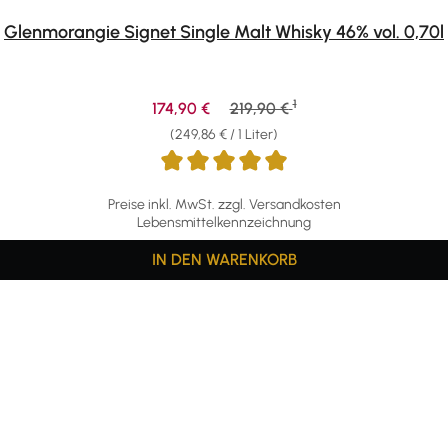
Glenmorangie Signet Single Malt Whisky 46% vol. 0,70l
1
Verkaufspreis:
Regulärer Preis:
174,90 €
219,90 €
(249,86 € / 1 Liter)
Preise inkl. MwSt. zzgl. Versandkosten
Lebensmittelkennzeichnung
IN DEN WARENKORB