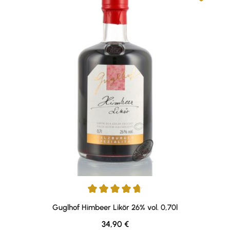
Durchschnittliche Bewertung von 4.83 von 5 Sternen
Guglhof Himbeer Likör 26% vol. 0,70l
Regulärer Preis:
34,90 €