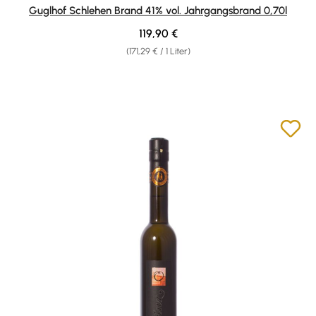
Durchschnittliche Bewertung von 5 von 5 Sternen
Guglhof Schlehen Brand 41% vol. Jahrgangsbrand 0,70l
Regulärer Preis:
119,90 €
(171,29 € / 1 Liter)