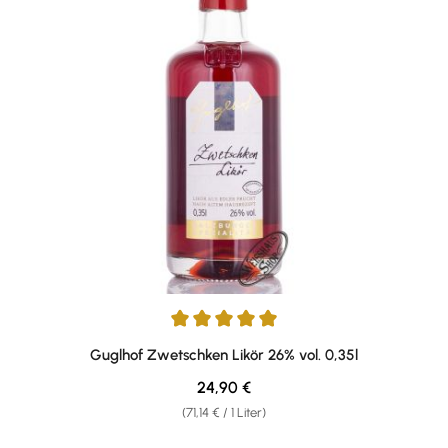
Durchschnittliche Bewertung von 5 von 5 Sternen
Guglhof Zwetschken Likör 26% vol. 0,35l
Regulärer Preis:
24,90 €
(71,14 € / 1 Liter)