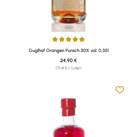
Durchschnittliche Bewertung von 5 von 5 Sternen
Guglhof Orangen Punsch 30% vol. 0,35l
Regulärer Preis:
24,90 €
(71,14 € / 1 Liter)