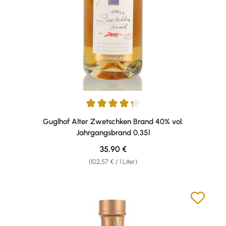
Durchschnittliche Bewertung von 4.33 von 5 Sternen
Guglhof Alter Zwetschken Brand 40% vol.
Jahrgangsbrand 0,35l
Regulärer Preis:
35,90 €
(102,57 € / 1 Liter)