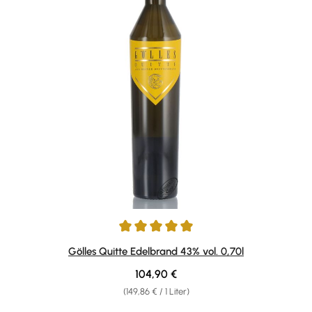
Durchschnittliche Bewertung von 5 von 5 Sternen
Gölles Quitte Edelbrand 43% vol. 0,70l
Regulärer Preis:
104,90 €
(149,86 € / 1 Liter)