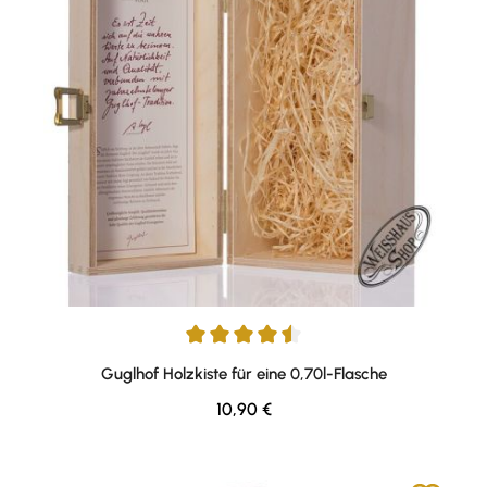
Durchschnittliche Bewertung von 4.57 von 5 Sternen
Guglhof Holzkiste für eine 0,70l-Flasche
Regulärer Preis:
10,90 €