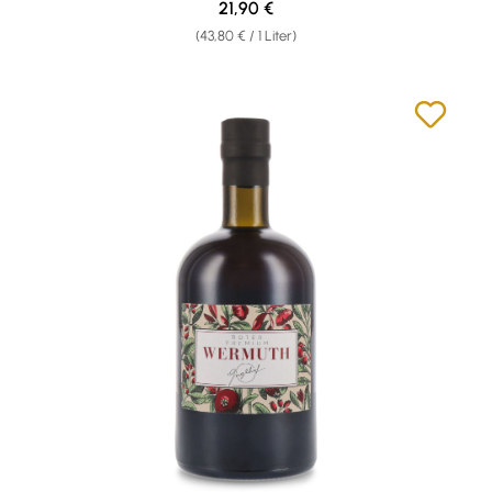
Regulärer Preis:
21,90 €
(43,80 € / 1 Liter)