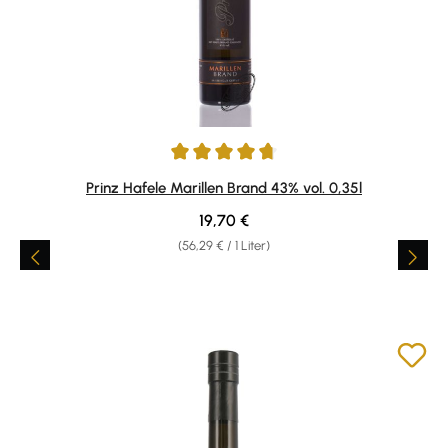
Durchschnittliche Bewertung von 4.72 von 5 Sternen
Prinz Hafele Marillen Brand 43% vol. 0,35l
Regulärer Preis:
19,70 €
(56,29 € / 1 Liter)