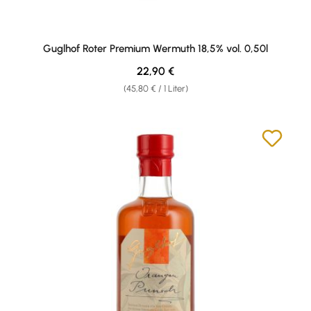
Guglhof Roter Premium Wermuth 18,5% vol. 0,50l
Regulärer Preis:
22,90 €
(45,80 € / 1 Liter)