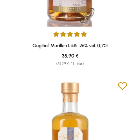
Durchschnittliche Bewertung von 4.94 von 5 Sternen
Guglhof Marillen Likör 26% vol. 0,70l
Regulärer Preis:
35,90 €
(51,29 € / 1 Liter)