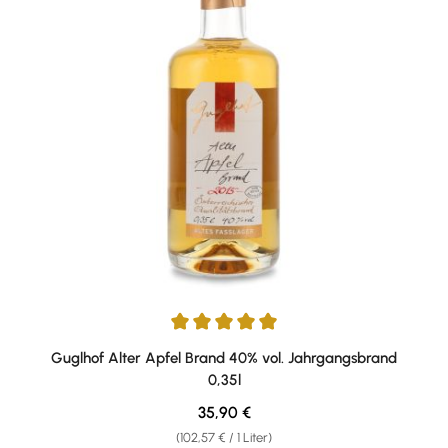
Durchschnittliche Bewertung von 5 von 5 Sternen
Guglhof Alter Apfel Brand 40% vol. Jahrgangsbrand
0,35l
Regulärer Preis:
35,90 €
(102,57 € / 1 Liter)