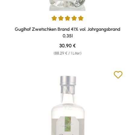
Durchschnittliche Bewertung von 5 von 5 Sternen
Guglhof Zwetschken Brand 41% vol. Jahrgangsbrand
0,35l
Regulärer Preis:
30,90 €
(88,29 € / 1 Liter)