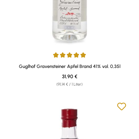
Durchschnittliche Bewertung von 5 von 5 Sternen
Guglhof Gravensteiner Apfel Brand 41% vol. 0,35l
Regulärer Preis:
31,90 €
(91,14 € / 1 Liter)