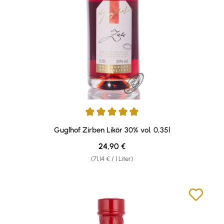
Durchschnittliche Bewertung von 4.9 von 5 Sternen
Guglhof Zirben Likör 30% vol. 0,35l
Regulärer Preis:
24,90 €
(71,14 € / 1 Liter)