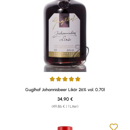
Durchschnittliche Bewertung von 5 von 5 Sternen
Guglhof Johannisbeer Likör 26% vol. 0,70l
Regulärer Preis:
34,90 €
(49,86 € / 1 Liter)