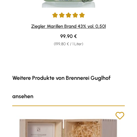
Durchschnittliche Bewertung von 5 von 5 Sternen
Ziegler Marillen Brand 43% vol. 0,50l
Regulärer Preis:
99,90 €
(199,80 € / 1 Liter)
Produktgalerie überspringen
Weitere Produkte von Brennerei Guglhof
ansehen