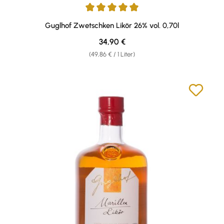
Durchschnittliche Bewertung von 5 von 5 Sternen
Guglhof Zwetschken Likör 26% vol. 0,70l
Regulärer Preis:
34,90 €
(49,86 € / 1 Liter)