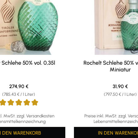
 Schlehe 50% vol. 0,35l
Rochelt Schlehe 50% vo
Miniatur
Regulärer Preis:
Regulärer Pr
274,90 €
31,90 €
(785,43 € / 1 Liter)
(797,50 € / 1 Liter)
ttliche Bewertung von 5 von 5 Sternen
kl. MwSt. zzgl. Versandkosten
Preise inkl. MwSt. zzgl. Ver
ensmittelkennzeichnung
Lebensmittelkennzeic
N DEN WARENKORB
IN DEN WARENKO