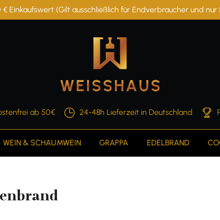
 € Einkaufswert (Gilt ausschließlich für Endverbraucher und nu
stenfrei ab 50€
24-48h Lieferzeit in Deutschland
WEIN & SCHAUMWEIN
GRAPPA
EDELBRAND
CO
henbrand