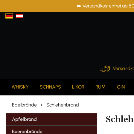
➡️ Versandkostenfrei ab 50
springen
Zur Hauptnavigation springen
Versandko
WHISKY
SCHNAPS
LIKÖR
RUM
GIN
Edelbrände
Schlehenbrand
Schle
Apfelbrand
Beerenbrände