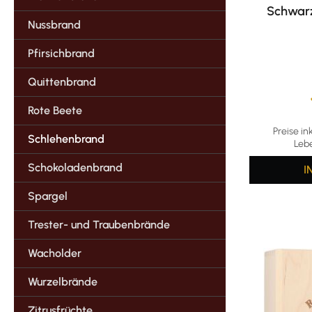
Schwarz
Nussbrand
Pfirsichbrand
Quittenbrand
Rote Beete
Durchschni
Preise in
Schlehenbrand
Leb
Schokoladenbrand
I
Spargel
Trester- und Traubenbrände
Wacholder
Wurzelbrände
Zitrusfrüchte