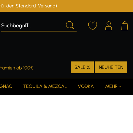
r für den Standard-Versand)
Deutschland
Österreich
SALE %
NEUHEITEN
Prämien ab 100€
GNAC
TEQUILA & MEZCAL
VODKA
MEHR